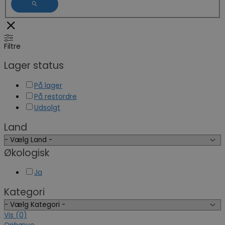
Filtre
Lager status
På lager
På restordre
Udsolgt
Land
Økologisk
Ja
Kategori
Vis
(
0
)