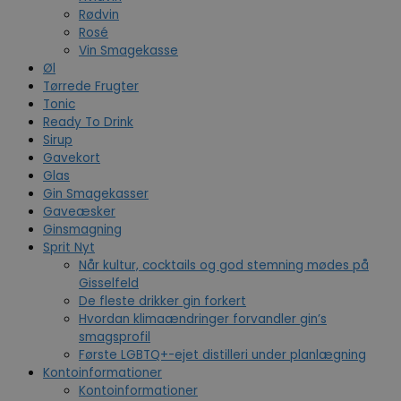
Rødvin
Rosé
Vin Smagekasse
Øl
Tørrede Frugter
Tonic
Ready To Drink
Sirup
Gavekort
Glas
Gin Smagekasser
Gaveæsker
Ginsmagning
Sprit Nyt
Når kultur, cocktails og god stemning mødes på
Gisselfeld
De fleste drikker gin forkert
Hvordan klimaændringer forvandler gin’s
smagsprofil
Første LGBTQ+-ejet distilleri under planlægning
Kontoinformationer
Kontoinformationer