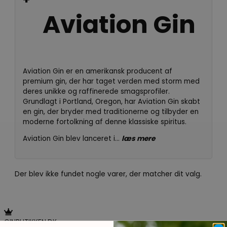
Aviation Gin
Aviation Gin er en amerikansk producent af
premium gin, der har taget verden med storm med
deres unikke og raffinerede smagsprofiler.
Grundlagt i Portland, Oregon, har Aviation Gin skabt
en gin, der bryder med traditionerne og tilbyder en
moderne fortolkning af denne klassiske spiritus.
Aviation Gin blev lanceret i...
læs mere
Aviation Gin er en amerikansk producent af
premium gin, der har taget verden med storm med
Der blev ikke fundet nogle varer, der matcher dit valg.
deres unikke og raffinerede smagsprofiler.
Grundlagt i Portland, Oregon, har Aviation Gin skabt
en gin, der bryder med traditionerne og tilbyder en
moderne fortolkning af denne klassiske spiritus.
GINBUTIKKEN.DK