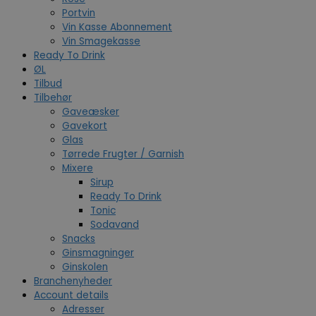
Portvin
Vin Kasse Abonnement
Vin Smagekasse
Ready To Drink
ØL
Tilbud
Tilbehør
Gaveæsker
Gavekort
Glas
Tørrede Frugter / Garnish
Mixere
Sirup
Ready To Drink
Tonic
Sodavand
Snacks
Ginsmagninger
Ginskolen
Branchenyheder
Account details
Adresser