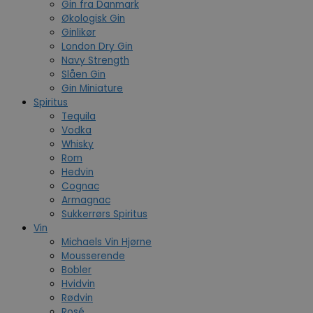
Gin fra Danmark
Økologisk Gin
Ginlikør
London Dry Gin
Navy Strength
Slåen Gin
Gin Miniature
Spiritus
Tequila
Vodka
Whisky
Rom
Hedvin
Cognac
Armagnac
Sukkerrørs Spiritus
Vin
Michaels Vin Hjørne
Mousserende
Bobler
Hvidvin
Rødvin
Rosé