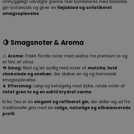
omhyggeligt udvalgte grønne teer kombineres med klassiske
gin-botanicals og giver en
fløjlsblød og sofistikeret
smagsoplevelse
.
🍋
Smagsnoter & Aroma
👃
Aroma:
Friske florale noter med sødme fra premium te og
et hint af citrus.
👅
Smag:
Blød og let sødlig med noter af
matcha, hvid
chokolade og enebær
, der skaber en rig og harmonisk
smagsoplevelse.
🍵
Eftersmag:
Lang og behagelig med dybe, runde noter af
ristet grøn te og en subtil krydret varme
.
Ki No Tea er en
elegant og raffineret gin
, der skiller sig ud fra
traditionelle gins med sin
rolige, naturlige og afbalancerede
profil
.