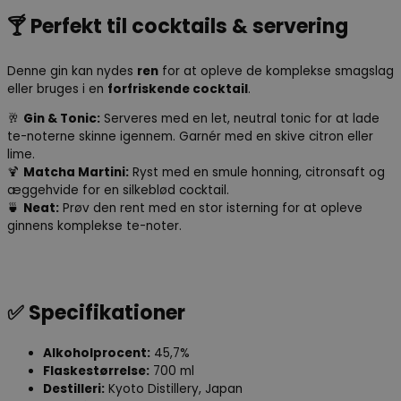
🍸
Perfekt til cocktails & servering
Denne gin kan nydes
ren
for at opleve de komplekse smagslag
eller bruges i en
forfriskende cocktail
.
🥂
Gin & Tonic:
Serveres med en let, neutral tonic for at lade
te-noterne skinne igennem. Garnér med en skive citron eller
lime.
🍹
Matcha Martini:
Ryst med en smule honning, citronsaft og
æggehvide for en silkeblød cocktail.
🍵
Neat:
Prøv den rent med en stor isterning for at opleve
ginnens komplekse te-noter.
✅
Specifikationer
Alkoholprocent:
45,7%
Flaskestørrelse:
700 ml
Destilleri:
Kyoto Distillery, Japan