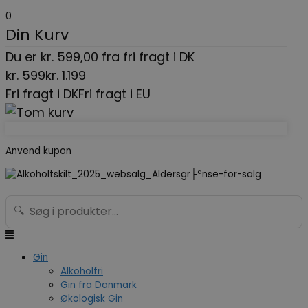
Gå
Menu
Search...
0
til
Din Kurv
indholdet
Du er
kr.
599,00
fra fri fragt i DK
kr.
599
kr.
1.199
Fri fragt i DK
Fri fragt i EU
Anvend kupon
🔍
Gin
Alkoholfri
Gin fra Danmark
Økologisk Gin