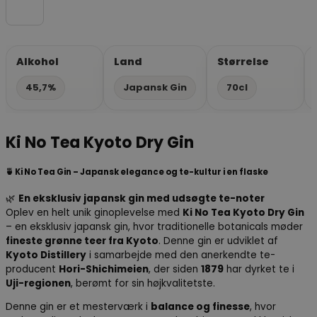
Alkohol
Land
Størrelse
45,7%
Japansk Gin
70cl
Ki No Tea Kyoto Dry Gin
🍵
Ki No Tea Gin
– Japansk elegance og te-kultur i en flaske
🌿
En eksklusiv japansk gin med udsøgte te-noter
Oplev en helt unik ginoplevelse med
Ki No Tea Kyoto Dry Gin
– en eksklusiv japansk gin, hvor traditionelle botanicals møder
fineste grønne teer fra Kyoto
. Denne gin er udviklet af
Kyoto Distillery
i samarbejde med den anerkendte te-
producent
Hori-Shichimeien
, der siden
1879
har dyrket te i
Uji-regionen
, berømt for sin højkvalitetste.
Denne gin er et mesterværk i
balance og finesse
, hvor