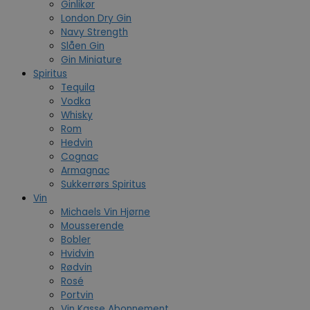
Ginlikør
London Dry Gin
Navy Strength
Slåen Gin
Gin Miniature
Spiritus
Tequila
Vodka
Whisky
Rom
Hedvin
Cognac
Armagnac
Sukkerrørs Spiritus
Vin
Michaels Vin Hjørne
Mousserende
Bobler
Hvidvin
Rødvin
Rosé
Portvin
Vin Kasse Abonnement