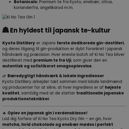
Botanicals:
Premium te fra Kyoto, enebær, citrus,
korianderfrø, angelikarod m.m.
🏯
En hyldest til japansk te-kultur
Kyoto Distillery
er Japans
første dedikerede gin-destilleri
,
og deres tilgang til gin-produktion er dybt forankret i japansk
håndværk og præcision. Hver eneste batch af Ki No Tea bliver
destilleret med
premium te fra Uji
, som giver den en
autentisk og sofistikeret smagsoplevelse
.
🌿
Bæredygtigt håndværk & lokale ingredienser
Kyoto Distillery arbejder tæt sammen med lokale landmænd
og producenter for at sikre, at hver ingrediens er af
højeste
kvalitet
, samtidig med at de støtter
traditionelle japanske
produktionsteknikker
.
🔥
Oplev en japansk gin i verdensklasse!
Lad dig forføre af Ki No Tea Kyoto Dry Gin – en gin, hvor
matcha, hvid chokolade og enebær mødes i perfekt