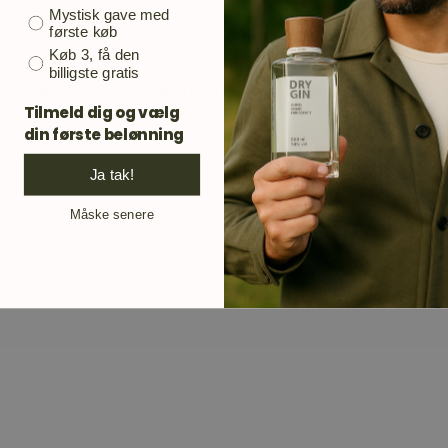
Mystisk gave med
første køb
Ask a question
Write a review
Køb 3, få den
billigste gratis
Reviews
Questions
0
0
Tilmeld dig og vælg
din første belønning
Ja tak!
No reviews yet
Måske senere