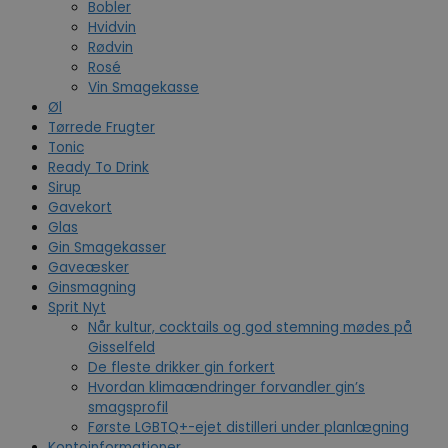
Bobler
Hvidvin
Rødvin
Rosé
Vin Smagekasse
Øl
Tørrede Frugter
Tonic
Ready To Drink
Sirup
Gavekort
Glas
Gin Smagekasser
Gaveæsker
Ginsmagning
Sprit Nyt
Når kultur, cocktails og god stemning mødes på
Gisselfeld
De fleste drikker gin forkert
Hvordan klimaændringer forvandler gin’s
smagsprofil
Første LGBTQ+-ejet distilleri under planlægning
Kontoinformationer