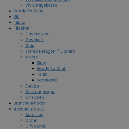
Vin Smagekasse
Ready To Drink
ØL
Tilbud
Tilbehør
Gaveæsker
Gavekort
Glas
Tørrede Frugter / Garnish
Mixere
Sirup
Ready To Drink
Tonic
Sodavand
Snacks
Ginsmagninger
Ginskolen
Branchenyheder
Account details
Adresser
Ordrer
Gift Cards