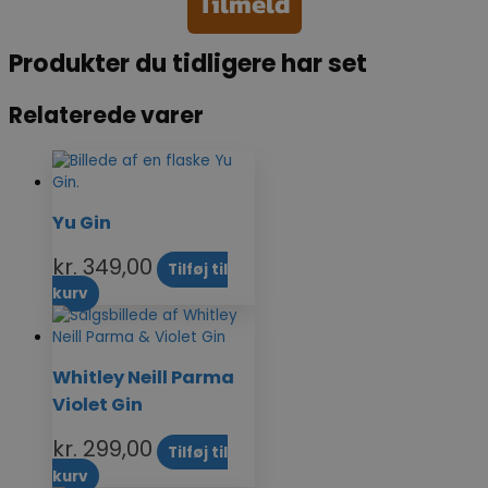
Tilmeld
Produkter du tidligere har set
Relaterede varer
Yu Gin
kr.
349,00
Tilføj til
kurv
Whitley Neill Parma
Violet Gin
kr.
299,00
Tilføj til
kurv