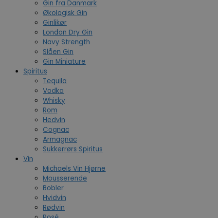
Gin fra Danmark
Økologisk Gin
Ginlikør
London Dry Gin
Navy Strength
Slåen Gin
Gin Miniature
Spiritus
Tequila
Vodka
Whisky
Rom
Hedvin
Cognac
Armagnac
Sukkerrørs Spiritus
Vin
Michaels Vin Hjørne
Mousserende
Bobler
Hvidvin
Rødvin
Rosé