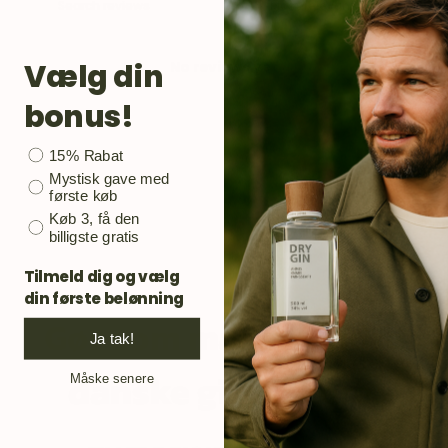
Vælg din
No reviews yet
bonus!
Bonusgave
15% Rabat
Mystisk gave med
første køb
Køb 3, få den
billigste gratis
Tilmeld dig og vælg
din første belønning
Gør som mange andre
Ja tak!
danske ginelskere.
Måske senere