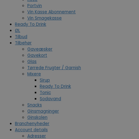
Portvin
Vin Kasse Abonnement
Vin Smagekasse
Ready To Drink
ØL
Tilbud
Tilbehør
Gaveæsker
Gavekort
Glas
Tørrede Frugter / Garnish
Mixere
Sirup
Ready To Drink
Tonic
Sodavand
Snacks
Ginsmagninger
Ginskolen
Branchenyheder
Account details
Adresser