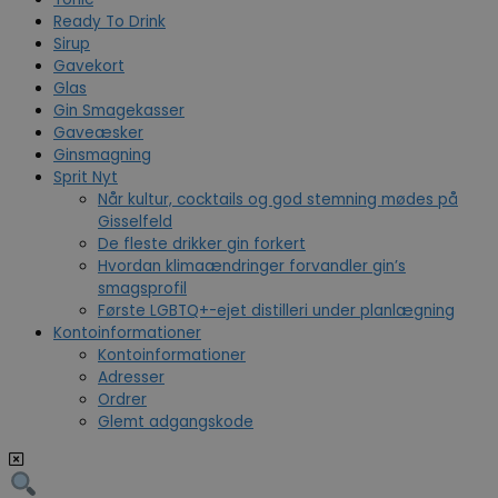
Ready To Drink
Sirup
Gavekort
Glas
Gin Smagekasser
Gaveæsker
Ginsmagning
Sprit Nyt
Når kultur, cocktails og god stemning mødes på
Gisselfeld
De fleste drikker gin forkert
Hvordan klimaændringer forvandler gin’s
smagsprofil
Første LGBTQ+-ejet distilleri under planlægning
Kontoinformationer
Kontoinformationer
Adresser
Ordrer
Glemt adgangskode