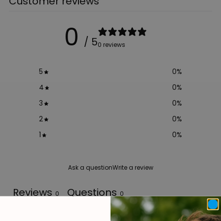
Customer reviews
0
/ 5
0 reviews
5
0
%
4
0
%
3
0
%
2
0
%
1
0
%
Ask a question
Write a review
Reviews
Questions
0
0