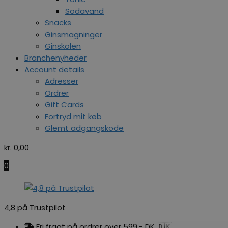
Sodavand
Snacks
Ginsmagninger
Ginskolen
Branchenyheder
Account details
Adresser
Ordrer
Gift Cards
Fortryd mit køb
Glemt adgangskode
kr.
0,00
0
4,8 på Trustpilot
Fri fragt på ordrer over 599,- DK 🇩🇰