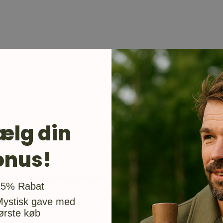
ælg din
onus!
er vores produkter med omhu og nørderi, så du får de bedst
usgave
15% Rabat
Mystisk gave med
ørste køb