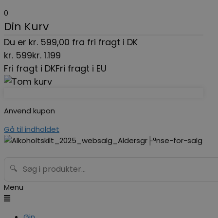
0
Din Kurv
Du er
kr.
599,00
fra fri fragt i DK
kr.
599
kr.
1.199
Fri fragt i DK
Fri fragt i EU
Anvend kupon
Gå til indholdet
🔍
Menu
Gin