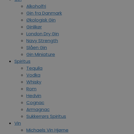
Alkoholfri
Gin fra Danmark
Økologisk Gin
Ginlikør
London Dry Gin
Navy Strength
Slåen Gin
Gin Miniature
Spiritus
Tequila
Vodka
Whisky
Rom
Hedvin
Cognac
Armagnac
Sukkerrørs Spiritus
Vin
Michaels Vin Hjørne