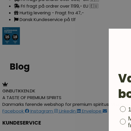
Fri fragt på ordrer over 1199,- EU 🇪🇺
Hurtig levering - Fragt fra 47,-
Dansk Kundeservice på tlf
Blog
V
b
GINBUTIKKEN.DK
A TASTE OF PREMIUM SPIRITS
Danmarks førende webshop for premium spiritus. Vi udvælg
Bon
Facebook
Instagram
Linkedin
Envelope
KUNDESERVICE
f