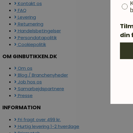
K
Kontakt os
b
FAQ
Levering
Returnering
Tilm
Handelsbetingelser
din 
Persondatapolitik
Cookiepolitik
OM GINBUTIKKEN.DK
Om os
Blog / Branchenyheder
Job hos os
Samarbejdspartnere
Presse
INFORMATION
Fri fragt over 499 kr.
Hurtig levering 1-2 hverdage