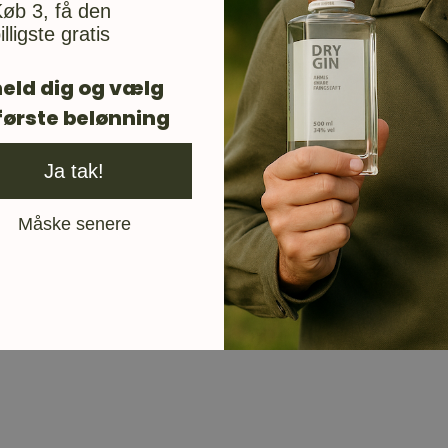
øb 3, få den
illigste gratis
eld dig og vælg
første belønning
Ja tak!
Måske senere