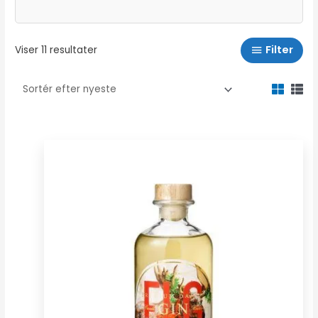
Gin Miniature – Miniature Gin
Filter
Viser 11 resultater
På denne side finder du alle vores Gin Miniature
flasker, fra hele verden.
Der er tale om originale flasker fra producenten og
det giver dig mulighed for at smage en gin inden du
investerer i en hel flaske.
Du kan også sammensætte en ginsmagning for dig
selv, ved at vælge for eks. 5 forskellige gin og lidt
tonic – mulighederne er uendelige, og vi håber der er
noget der falder i din smag.
Husk at de alle er enten 5CL eller 10CL, det står under
yderligere information på de enkelte gin.
Skjul igen