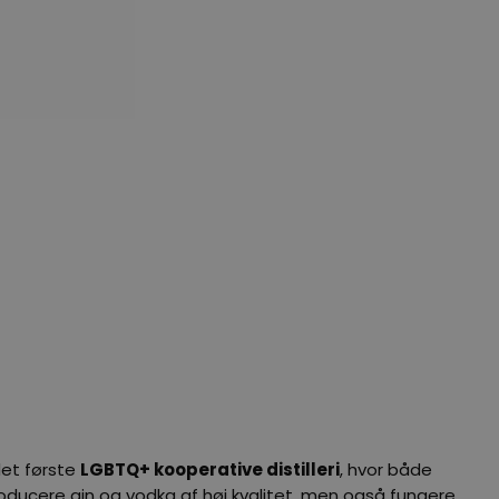
det første
LGBTQ+ kooperative distilleri
, hvor både
oducere gin og vodka af høj kvalitet, men også fungere