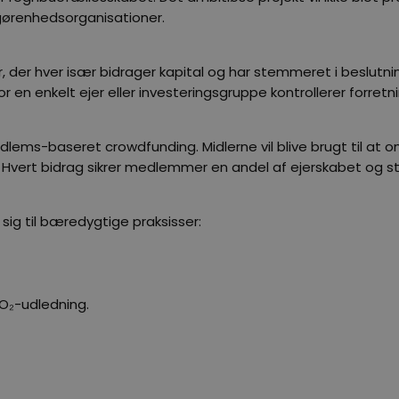
lgørenhedsorganisationer.
er, der hver især bidrager kapital og har stemmeret i beslut
or en enkelt ejer eller investeringsgruppe kontrollerer forretn
ms-baseret crowdfunding. Midlerne vil blive brugt til at om
. Hvert bidrag sikrer medlemmer en andel af ejerskabet og
ig til bæredygtige praksisser:
O₂-udledning.