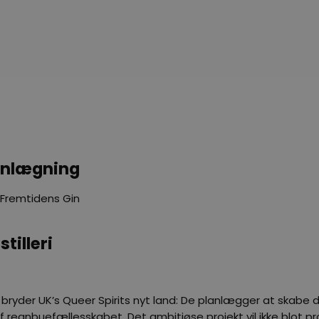
lanlægning
r Fremtidens Gin
tilleri
er, bryder UK’s Queer Spirits nyt land: De planlægger at skabe 
regnbuefællesskabet. Det ambitiøse projekt vil ikke blot pr