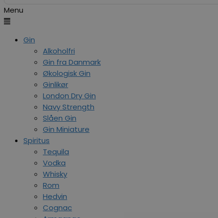
Menu
Gin
Alkoholfri
Gin fra Danmark
Økologisk Gin
Ginlikør
London Dry Gin
Navy Strength
Slåen Gin
Gin Miniature
Spiritus
Tequila
Vodka
Whisky
Rom
Hedvin
Cognac