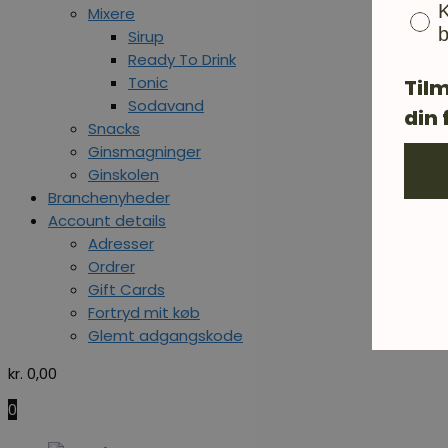
K
Mixere
b
Sirup
Ready To Drink
Tonic
Tilm
Sodavand
din 
Snacks
Ginsmagninger
Ginskolen
Branchenyheder
Account details
Adresser
Ordrer
Gift Cards
Fortryd mit køb
Glemt adgangskode
kr.
0,00
0