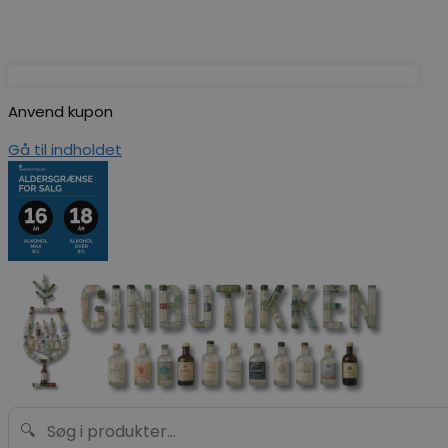
Anvend kupon
Gå til indholdet
🔍