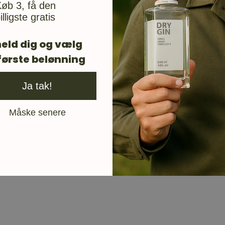
øb 3, få den
illigste gratis
eld dig og vælg
første belønning
Ja tak!
Måske senere