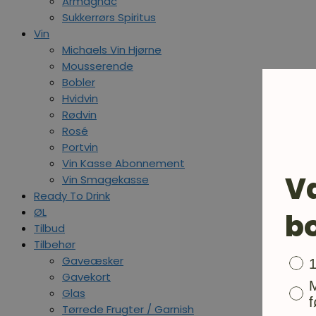
Armagnac
Sukkerrørs Spiritus
Vin
Michaels Vin Hjørne
Mousserende
Bobler
Hvidvin
Rødvin
Rosé
Portvin
Vin Kasse Abonnement
V
Vin Smagekasse
Ready To Drink
ØL
b
Tilbud
Tilbehør
Gaveæsker
Bon
Gavekort
Glas
f
Tørrede Frugter / Garnish