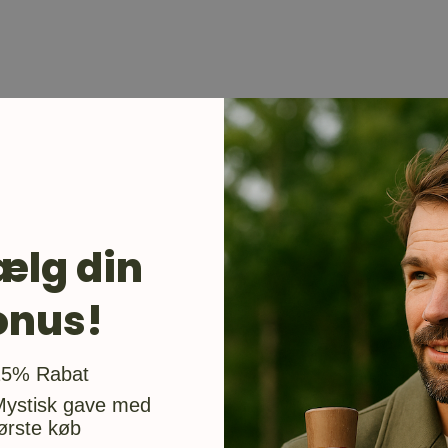
ælg din
onus!
usgave
15% Rabat
Mystisk gave med
ørste køb