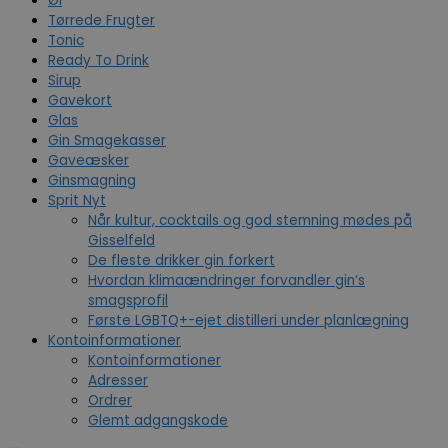
Øl
Tørrede Frugter
Tonic
Ready To Drink
Sirup
Gavekort
Glas
Gin Smagekasser
Gaveæsker
Ginsmagning
Sprit Nyt
Når kultur, cocktails og god stemning mødes på
Gisselfeld
De fleste drikker gin forkert
Hvordan klimaændringer forvandler gin’s
smagsprofil
Første LGBTQ+-ejet distilleri under planlægning
Kontoinformationer
Kontoinformationer
Adresser
Ordrer
Glemt adgangskode