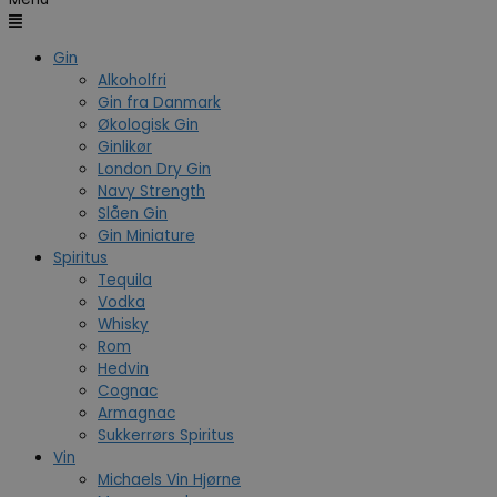
Gin
Alkoholfri
Gin fra Danmark
Økologisk Gin
Ginlikør
London Dry Gin
Navy Strength
Slåen Gin
Gin Miniature
Spiritus
Tequila
Vodka
Whisky
Rom
Hedvin
Cognac
Armagnac
Sukkerrørs Spiritus
Vin
Michaels Vin Hjørne