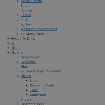
Mousserende
Bobler
Hvidvin
Rødvin
Rosé
Portvin
Vin Kasse Abonnement
Vin Smagekasse
Ready To Drink
ØL
Tilbud
Tilbehør
Gaveæsker
Gavekort
Glas
Tørrede Frugter / Garnish
Mixere
Sirup
Ready To Drink
Tonic
Sodavand
Snacks
Ginsmagninger