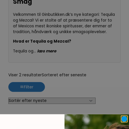
Smag
Velkommen til Ginbutikken.dk’s nye kategori: Tequila
og Mezcal! Vi er stolte af at præsentere dig for to
af Mexicos mest ikoniske spiritusser, der emmer af
tradition, håndværk og unikke smagsoplevelser.
Hvad er Tequila og Mezcal?
Tequila og...
læs mere
Tequila og Mezcal: Din Indgang
Viser 2 resultater
Sorteret efter seneste
til Mexicansk Tradition og
Smag
Filter
Velkommen til Ginbutikken.dk’s nye kategori: Tequila
og Mezcal! Vi er stolte af at præsentere dig for to
af Mexicos mest ikoniske spiritusser, der emmer af
tradition, håndværk og unikke smagsoplevelser.
Hvad er Tequila og Mezcal?