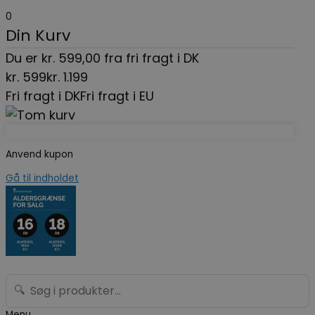
0
Din Kurv
Du er
kr.
599,00
fra fri fragt i DK
kr.
599
kr.
1.199
Fri fragt i DK
Fri fragt i EU
Anvend kupon
Gå til indholdet
🔍
Menu