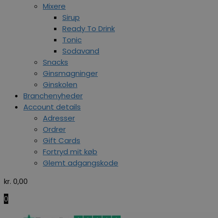
Mixere
Sirup
Ready To Drink
Tonic
Sodavand
Snacks
Ginsmagninger
Ginskolen
Branchenyheder
Account details
Adresser
Ordrer
Gift Cards
Fortryd mit køb
Glemt adgangskode
kr.
0,00
0