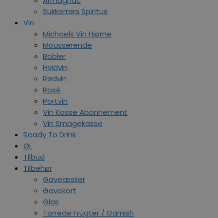
Armagnac
Sukkerrørs Spiritus
Vin
Michaels Vin Hjørne
Mousserende
Bobler
Hvidvin
Rødvin
Rosé
Portvin
Vin Kasse Abonnement
Vin Smagekasse
Ready To Drink
ØL
Tilbud
Tilbehør
Gaveæsker
Gavekort
Glas
Tørrede Frugter / Garnish