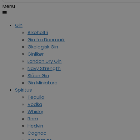
Menu
Gin
Alkoholfri
Gin fra Danmark
Økologisk Gin
Ginlikør
London Dry Gin
Navy Strength
Slåen Gin
Gin Miniature
Spiritus
Tequila
Vodka
Whisky
Rom
Hedvin
Cognac