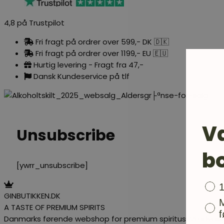
4,8 på Trustpilot
Fri fragt på ordrer over 599,- DK 🇩🇰
Fri fragt på ordrer over 1199,- EU 🇪🇺
Hurtig levering - Fragt fra 47,-
Dansk Kundeservice på tlf
V
Unsubscribe
b
[ywrr_unsubscribe]
Bon
GINBUTIKKEN.DK
A TASTE OF PREMIUM SPIRITS
f
Danmarks førende webshop for premium spiritus. Vi udvælg