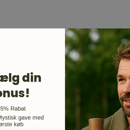
ælg din
onus!
usgave
15% Rabat
Mystisk gave med
ørste køb
er vores produkter med omhu og nørderi, så du får de bedst