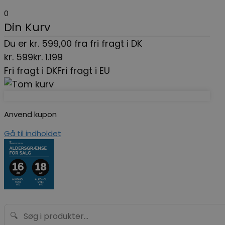
0
Din Kurv
Du er
kr.
599,00
fra fri fragt i DK
kr.
599
kr.
1.199
Fri fragt i DK
Fri fragt i EU
Anvend kupon
Gå til indholdet
🔍