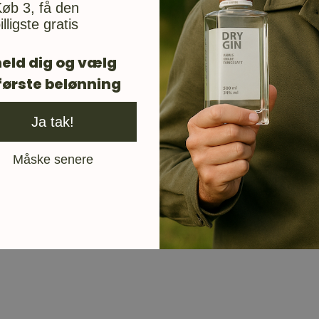
øb 3, få den
illigste gratis
eld dig og vælg
første belønning
Ja tak!
Måske senere