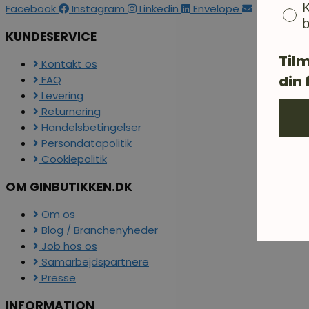
K
Facebook
Instagram
Linkedin
Envelope
b
KUNDESERVICE
Tilm
Kontakt os
din 
FAQ
Levering
Returnering
Handelsbetingelser
Persondatapolitik
Cookiepolitik
OM GINBUTIKKEN.DK
Om os
Blog / Branchenyheder
Job hos os
Samarbejdspartnere
Presse
INFORMATION