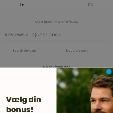
1
0
%
Ask a question
Write a review
Reviews
Questions
0
0
No reviews yet
Vælg din
bonus!