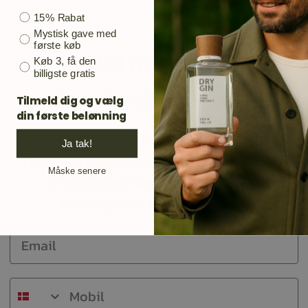
Bonusgave
15% Rabat
Mystisk gave med
første køb
Gør som mange andre
Køb 3, få den
billigste gratis
danske ginelskere.
Tilmeld dig og vælg
din første belønning
TILMELD DIG KUNDEKLUBBEN
Ja tak!
Din email er adgangen til opdateringer på
Måske senere
ginmarkedet. Ugens flaske, nye gin,
ginsmaginger og meget andet.
Email
Mobil