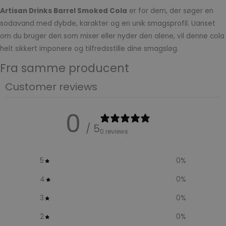
Artisan Drinks Barrel Smoked Cola
er for dem, der søger en
sodavand med dybde, karakter og en unik smagsprofil. Uanset
om du bruger den som mixer eller nyder den alene, vil denne cola
helt sikkert imponere og tilfredsstille dine smagsløg.
Fra samme producent
Customer reviews
0
/ 5
0 reviews
5
0
%
4
0
%
3
0
%
2
0
%