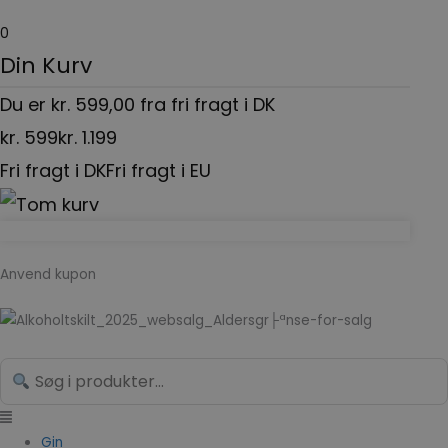
Gå
0
til
Din Kurv
indholdet
Du er
kr.
599,00
fra fri fragt i DK
kr.
599
kr.
1.199
Fri fragt i DK
Fri fragt i EU
Anvend kupon
Menu
Search...
Gin