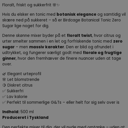
Floralt, friskt og sukkerfrit 🌸✨
Hvis du elsker en tonic med
botanisk elegance
og samtidig vil
skære ned på sukkeret – så er Birdcage Botanical Tonic Zero
Sugar lige noget for dig.
Denne skønne mixer byder på et
floralt twist
, hvor citrus og
urter smelter sammen i en let og forfriskende tonic med
zero
sugar
– men
massiv karakter
. Den er blid og afrundet i
udtrykket, og fungerer særligt godt med
florale og frugtige
ginner
, hvor den fremhæver de finere nuancer uden at tage
over.
🌿 Elegant urteprofil
🌸 Let blomstrende
🍋 Diskret citrus
✅ Sukkerfri
✅ Lav kalorie
✅ Perfekt til sommerlige G&Ts – eller helt for sig selv over is
Indhold:
500 ml
Produceret i Tyskland
Den perfekte mixer til dig, der vil nyde med omtanke – uden at