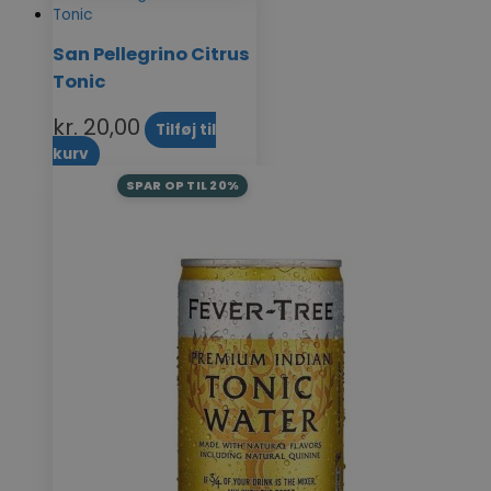
San Pellegrino Citrus
Tonic
kr.
20,00
Tilføj til
kurv
SPAR OP TIL 20%