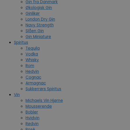
Gin fra Danmark
Økologisk Gin
Ginlikør
London Dry Gin
Navy Strength
Slåen Gin
Gin Miniature
Spiritus
Tequila
Vodka
Whisky
Rom
Hedvin
Cognac
Armagnac
Sukkerrørs Spiritus
Vin
Michaels Vin Hjørne
Mousserende
Bobler
Hvidvin
Rødvin
Rosé