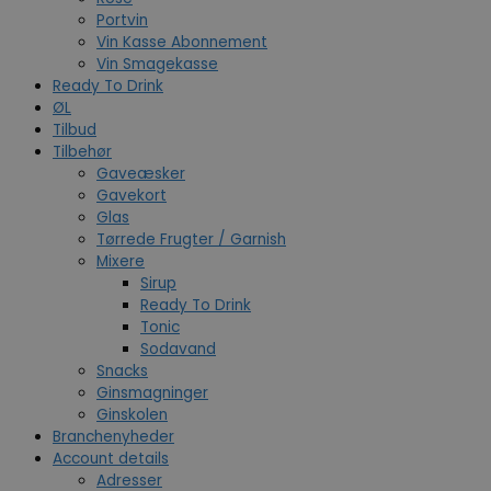
Portvin
Vin Kasse Abonnement
Vin Smagekasse
Ready To Drink
ØL
Tilbud
Tilbehør
Gaveæsker
Gavekort
Glas
Tørrede Frugter / Garnish
Mixere
Sirup
Ready To Drink
Tonic
Sodavand
Snacks
Ginsmagninger
Ginskolen
Branchenyheder
Account details
Adresser