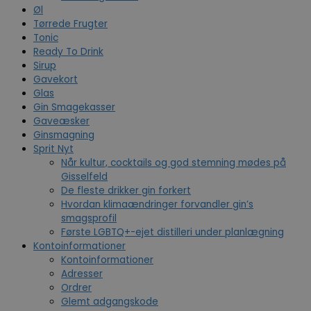
Øl
Tørrede Frugter
Tonic
Ready To Drink
Sirup
Gavekort
Glas
Gin Smagekasser
Gaveæsker
Ginsmagning
Sprit Nyt
Når kultur, cocktails og god stemning mødes på
Gisselfeld
De fleste drikker gin forkert
Hvordan klimaændringer forvandler gin’s
smagsprofil
Første LGBTQ+-ejet distilleri under planlægning
Kontoinformationer
Kontoinformationer
Adresser
Ordrer
Glemt adgangskode