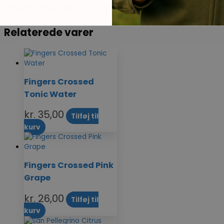
Produkter du tidligere har set
Relaterede varer
Fingers Crossed
Tonic Water
kr.
35,00
Tilføj til
kurv
Fingers Crossed Pink
Grape
kr.
26,00
Tilføj til
kurv