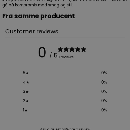
gå på kompromis med smag og stil.
Fra samme producent
Customer reviews
0
/ 5
0 reviews
5
0
%
4
0
%
3
0
%
2
0
%
1
0
%
Ask a question
Write a review