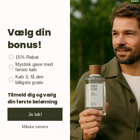
danske ginelskere.
Vælg din
TILMELD DIG KUNDEKLUBBEN
bonus!
Din email er adgangen til opdateringer på
ginmarkedet. Ugens flaske, nye gin,
Bonusgave
15% Rabat
ginsmaginger og meget andet.
Mystisk gave med
første køb
Email
Køb 3, få den
billigste gratis
Tilmeld dig og vælg
Mobil
din første belønning
Ja tak!
Tilmeld
Måske senere