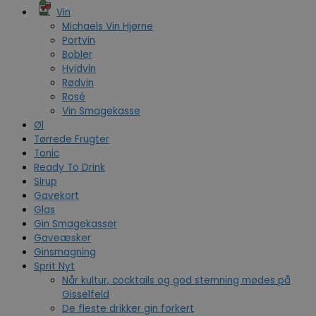
Vin
Michaels Vin Hjørne
Portvin
Bobler
Hvidvin
Rødvin
Rosé
Vin Smagekasse
Øl
Tørrede Frugter
Tonic
Ready To Drink
Sirup
Gavekort
Glas
Gin Smagekasser
Gaveæsker
Ginsmagning
Sprit Nyt
Når kultur, cocktails og god stemning mødes på
Gisselfeld
De fleste drikker gin forkert