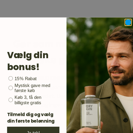
Gør som mange andre
Vælg din
danske ginelskere.
bonus!
TILMELD DIG KUNDEKLUBBEN
Bonusgave
15% Rabat
Din email er adgangen til opdateringer på
Mystisk gave med
første køb
ginmarkedet. Ugens flaske, nye gin,
Køb 3, få den
billigste gratis
ginsmaginger og meget andet.
Tilmeld dig og vælg
Email
din første belønning
Ja tak!