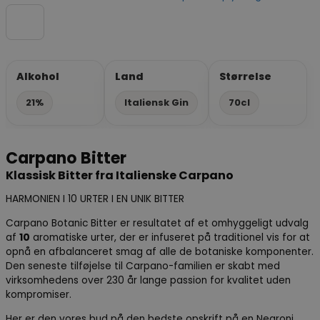
Alkohol
Land
Størrelse
21%
Italiensk Gin
70cl
Carpano Bitter
Klassisk Bitter fra Italienske Carpano
HARMONIEN I 10 URTER I EN UNIK BITTER
Carpano Botanic Bitter er resultatet af et omhyggeligt udvalg
af
10
aromatiske urter, der er infuseret på traditionel vis for at
opnå en afbalanceret smag af alle de botaniske komponenter.
Den seneste tilføjelse til Carpano-familien er skabt med
virksomhedens over 230 år lange passion for kvalitet uden
kompromiser.
Her er den vores bud på den bedste opskrift på en Negroni.