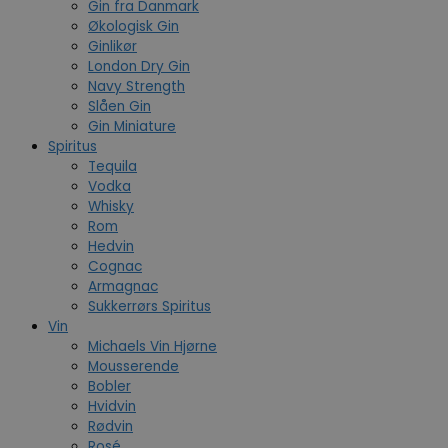
Gin fra Danmark
Økologisk Gin
Ginlikør
London Dry Gin
Navy Strength
Slåen Gin
Gin Miniature
Spiritus
Tequila
Vodka
Whisky
Rom
Hedvin
Cognac
Armagnac
Sukkerrørs Spiritus
Vin
Michaels Vin Hjørne
Mousserende
Bobler
Hvidvin
Rødvin
Rosé