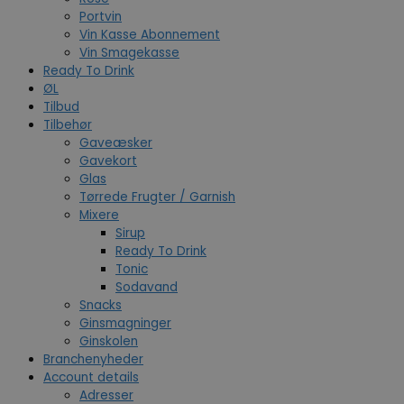
Portvin
Vin Kasse Abonnement
Vin Smagekasse
Ready To Drink
ØL
Tilbud
Tilbehør
Gaveæsker
Gavekort
Glas
Tørrede Frugter / Garnish
Mixere
Sirup
Ready To Drink
Tonic
Sodavand
Snacks
Ginsmagninger
Ginskolen
Branchenyheder
Account details
Adresser