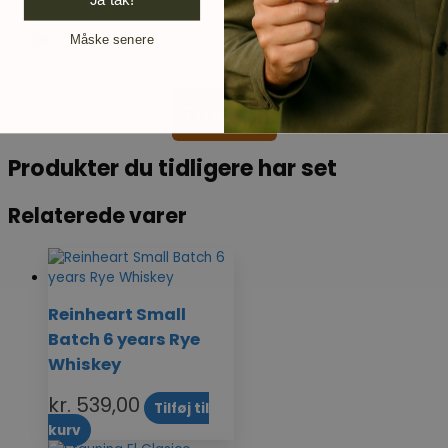
Mobil
Måske senere
Tilmeld
Produkter du tidligere har set
Relaterede varer
Reinheart Small
Batch 6 years Rye
Whiskey
kr.
539,00
Tilføj til
kurv