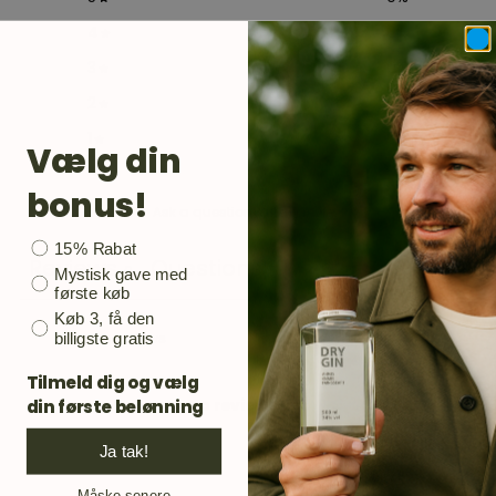
4
0
%
3
0
%
2
0
%
1
0
%
Vælg din
bonus!
Ask a question
Write a review
Bonusgave
15% Rabat
Reviews
Questions
0
0
Mystisk gave med
første køb
Køb 3, få den
billigste gratis
Tilmeld dig og vælg
din første belønning
No reviews yet
Ja tak!
Måske senere