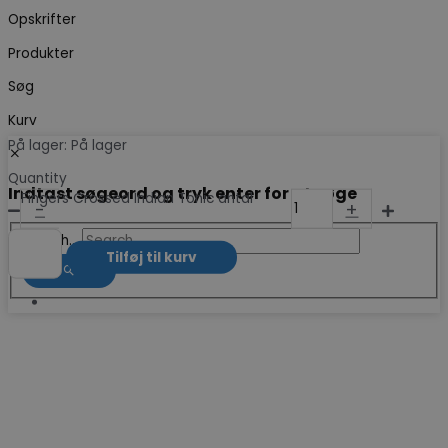
Opskrifter
Produkter
Søg
Kurv
På lager:
På lager
Quantity
Indtast søgeord og tryk enter for at søge
Fingers Crossed Indian Tonic antal
-
+
Search...
Tilføj til kurv