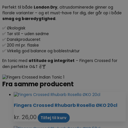
Perfekt til både
London Dry
, citrusdominerede ginner og
florale varianter – og et must-have for dig, der går op i både
smag og bæredygtighed
.
✅ Økologisk
✅ Tør stil – uden sødme
✅ Danskproduceret
✅ 200 ml pr. flaske
✅ Virkelig god balance og boblestruktur
En tonic med
attitude og integritet
– Fingers Crossed for
den perfekte G&T ✌️🍸
Fra samme producent
Fingers Crossed Rhubarb Rosella ØKO 20cl
kr.
26,00
Tilføj til kurv