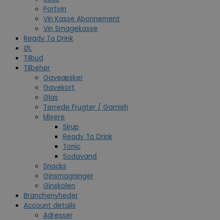
Portvin
Vin Kasse Abonnement
Vin Smagekasse
Ready To Drink
ØL
Tilbud
Tilbehør
Gaveæsker
Gavekort
Glas
Tørrede Frugter / Garnish
Mixere
Sirup
Ready To Drink
Tonic
Sodavand
Snacks
Ginsmagninger
Ginskolen
Branchenyheder
Account details
Adresser