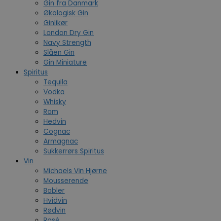
Gin fra Danmark
Økologisk Gin
Ginlikør
London Dry Gin
Navy Strength
Slåen Gin
Gin Miniature
Spiritus
Tequila
Vodka
Whisky
Rom
Hedvin
Cognac
Armagnac
Sukkerrørs Spiritus
Vin
Michaels Vin Hjørne
Mousserende
Bobler
Hvidvin
Rødvin
Rosé