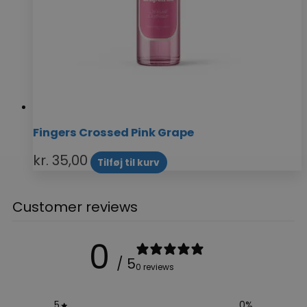
Fingers Crossed Pink Grape
kr.
35,00
Tilføj til kurv
Customer reviews
0
/ 5
0 reviews
5
0
%