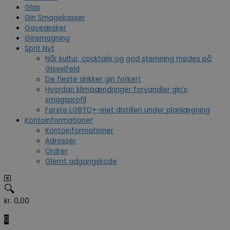
Glas
Gin Smagekasser
Gaveæsker
Ginsmagning
Sprit Nyt
Når kultur, cocktails og god stemning mødes på
Gisselfeld
De fleste drikker gin forkert
Hvordan klimaændringer forvandler gin’s
smagsprofil
Første LGBTQ+-ejet distilleri under planlægning
Kontoinformationer
Kontoinformationer
Adresser
Ordrer
Glemt adgangskode
🔍
kr.
0,00
0