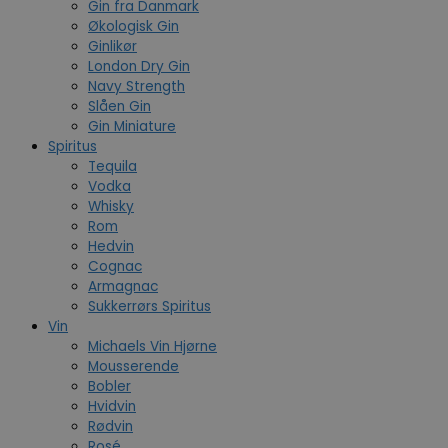
Gin fra Danmark
Økologisk Gin
Ginlikør
London Dry Gin
Navy Strength
Slåen Gin
Gin Miniature
Spiritus
Tequila
Vodka
Whisky
Rom
Hedvin
Cognac
Armagnac
Sukkerrørs Spiritus
Vin
Michaels Vin Hjørne
Mousserende
Bobler
Hvidvin
Rødvin
Rosé