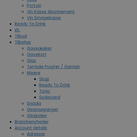
Portvin
Vin Kasse Abonnement
Vin Smagekasse
Ready To Drink
ØL
Tilbud
Tilbehør
Gaveæsker
Gavekort
Glas
Tørrede Frugter / Garnish
Mixere
Sirup
Ready To Drink
Tonic
Sodavand
Snacks
Ginsmagninger
Ginskolen
Branchenyheder
Account details
Adresser