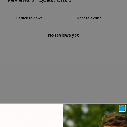
0
0
No reviews yet
Gør som mange andre