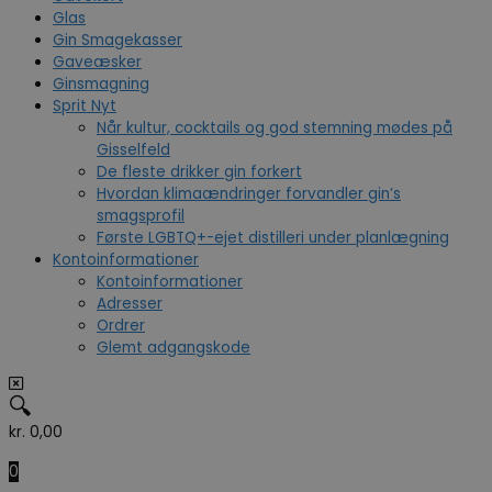
Glas
Gin Smagekasser
Gaveæsker
Ginsmagning
Sprit Nyt
Når kultur, cocktails og god stemning mødes på
Gisselfeld
De fleste drikker gin forkert
Hvordan klimaændringer forvandler gin’s
smagsprofil
Første LGBTQ+-ejet distilleri under planlægning
Kontoinformationer
Kontoinformationer
Adresser
Ordrer
Glemt adgangskode
🔍
kr.
0,00
0