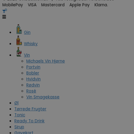
MobilePay VISA Mastercard Apple Pay Klarna.
Gin
Whisky
Vin
Michaels Vin Hjørne
Portvin
Bobler
Hvidvin
Rødvin
Rosé
Vin Smagekasse
Øl
Tørrede Frugter
Tonic
Ready To Drink
Sirup
Gavekort