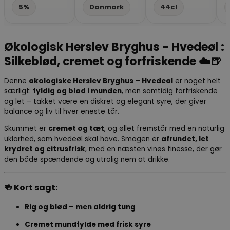
5%
Danmark
44cl
Økologisk Herslev Bryghus - Hvedeøl :
Silkeblød, cremet og forfriskende ☁️🍺
Denne
økologiske Herslev Bryghus – Hvedeøl
er noget helt
særligt:
fyldig og blød i munden
, men samtidig forfriskende
og let – takket være en diskret og elegant syre, der giver
balance og liv til hver eneste tår.
Skummet er
cremet og tæt
, og øllet fremstår med en naturlig
uklarhed, som hvedeøl skal have. Smagen er
afrundet, let
krydret og citrusfrisk
, med en næsten vinøs finesse, der gør
den både spændende og utrolig nem at drikke.
🍻 Kort sagt:
Rig og blød – men aldrig tung
Cremet mundfylde med frisk syre