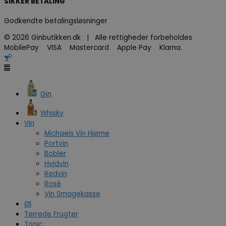
SIKKER BETALING
Godkendte betalingsløsninger
© 2026 Ginbutikken.dk | Alle rettigheder forbeholdes
MobilePay VISA Mastercard Apple Pay Klarna.
Gin
Whisky
Vin
Michaels Vin Hjørne
Portvin
Bobler
Hvidvin
Rødvin
Rosé
Vin Smagekasse
Øl
Tørrede Frugter
Tonic