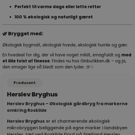
Perfekt til varme dage eller lette retter
100 % økologisk og naturligt gæret
🌿 Brygget med:
Økologisk bygmalt, økologisk hvede, økologisk humle og gær.
En hvedeøl for dig, der vil have noget mildt, smagfuldt og
med
et lille tvist af finesse
. Findes nu hos Ginbutikken.dk – og ja,
den smager lige så blødt som den lyder. 🍺✨
Producent
Herslev Bryghus
Herslev Bryghus – Økologisk gårdbryg fra markerne
omkring Roskilde
Herslev Bryghus
er et charmerende økologisk
mikrobryggeri beliggende på egne marker i landsbyen
Herslev, tæt ved Roskilde Fjord på Sjælland
Herslev