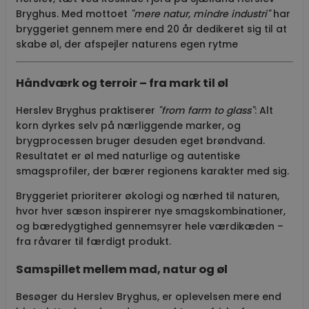
Bryghus
.
Med mottoet
"mere natur, mindre industri"
har
bryggeriet gennem mere end 20 år dedikeret sig til at
skabe øl, der afspejler naturens egen rytme
Håndværk og terroir – fra mark til øl
Herslev Bryghus praktiserer
"from farm to glass"
: Alt
korn dyrkes selv på nærliggende marker, og
brygprocessen bruger desuden eget brøndvand.
Resultatet er øl med naturlige og autentiske
smagsprofiler, der bærer regionens karakter med sig
.
Bryggeriet prioriterer økologi og nærhed til naturen,
hvor hver sæson inspirerer nye smagskombinationer,
og bæredygtighed gennemsyrer hele værdikæden –
fra råvarer til færdigt produkt.
Samspillet mellem mad, natur og øl
Besøger du Herslev Bryghus, er oplevelsen mere end