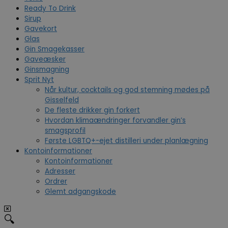
Ready To Drink
Sirup
Gavekort
Glas
Gin Smagekasser
Gaveæsker
Ginsmagning
Sprit Nyt
Når kultur, cocktails og god stemning mødes på
Gisselfeld
De fleste drikker gin forkert
Hvordan klimaændringer forvandler gin’s
smagsprofil
Første LGBTQ+-ejet distilleri under planlægning
Kontoinformationer
Kontoinformationer
Adresser
Ordrer
Glemt adgangskode
🔍