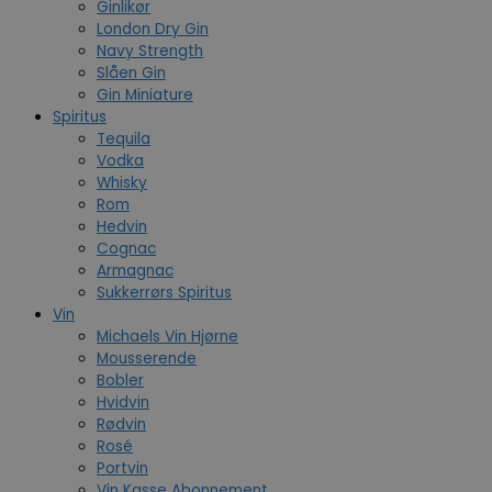
Ginlikør
London Dry Gin
Navy Strength
Slåen Gin
Gin Miniature
Spiritus
Tequila
Vodka
Whisky
Rom
Hedvin
Cognac
Armagnac
Sukkerrørs Spiritus
Vin
Michaels Vin Hjørne
Mousserende
Bobler
Hvidvin
Rødvin
Rosé
Portvin
Vin Kasse Abonnement