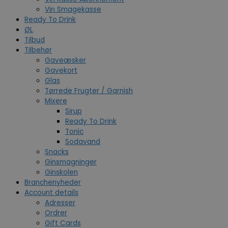
Vin Smagekasse
Ready To Drink
ØL
Tilbud
Tilbehør
Gaveæsker
Gavekort
Glas
Tørrede Frugter / Garnish
Mixere
Sirup
Ready To Drink
Tonic
Sodavand
Snacks
Ginsmagninger
Ginskolen
Branchenyheder
Account details
Adresser
Ordrer
Gift Cards