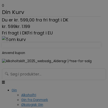
Gå
Menu
Search...
0
til
Din Kurv
indholdet
Du er
kr.
599,00
fra fri fragt i DK
kr.
599
kr.
1.199
Fri fragt i DK
Fri fragt i EU
Anvend kupon
🔍
Gin
Alkoholfri
Gin fra Danmark
Økologisk Gin