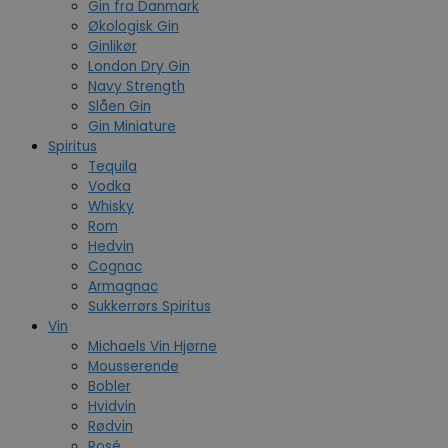
Gin fra Danmark
Økologisk Gin
Ginlikør
London Dry Gin
Navy Strength
Slåen Gin
Gin Miniature
Spiritus
Tequila
Vodka
Whisky
Rom
Hedvin
Cognac
Armagnac
Sukkerrørs Spiritus
Vin
Michaels Vin Hjørne
Mousserende
Bobler
Hvidvin
Rødvin
Rosé