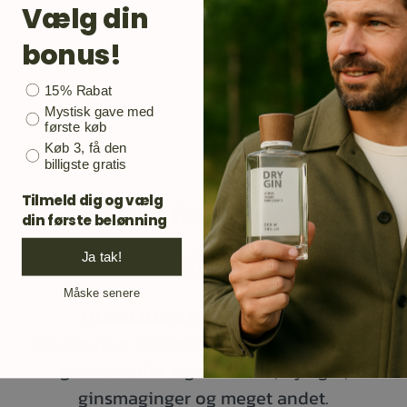
Vælg din
bonus!
Bonusgave
15% Rabat
Mystisk gave med
første køb
Køb 3, få den
billigste gratis
Gør som mange andre
Tilmeld dig og vælg
din første belønning
danske ginelskere.
Ja tak!
Måske senere
TILMELD DIG KUNDEKLUBBEN
Din email er adgangen til opdateringer på
ginmarkedet. Ugens flaske, nye gin,
ginsmaginger og meget andet.