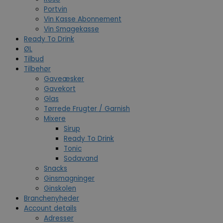
Portvin
Vin Kasse Abonnement
Vin Smagekasse
Ready To Drink
ØL
Tilbud
Tilbehør
Gaveæsker
Gavekort
Glas
Tørrede Frugter / Garnish
Mixere
Sirup
Ready To Drink
Tonic
Sodavand
Snacks
Ginsmagninger
Ginskolen
Branchenyheder
Account details
Adresser