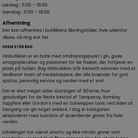
Lørdag
: 11:00 – 16:00
Søndag :
11:00 – 16:00
Afhentning
Der kan afhentes i butikkens åbningstider, hvis udenfor
disse, så ring evt før
HVEM STÅR BAG
Ginbutikken er en butik med omdrejningspunkt i gin, gode
smagsoplevelser og passionen for de flasker, der fortjener en
plads på hylden. Bag Ginbutikken står Kenneth sammen med et
dedikeret team af medarbejdere, der alle brænder for god
spiritus, personlig service og nørderi med et smil.
Der er sket meget siden slutningen af 90’erne, hvor
ginudvalget for de fleste bestod af Tanqueray, Bombay
Sapphire eller Gordon’s med en Schweppes tonic ved siden af.
Dengang var gin noget enklere. I dag er kategorien
eksploderet med tusindvis af spændende ginner fra hele
verden.
Udviklingen har været enorm, og ikke mindst ginner som