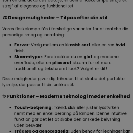
som en unik dekorativ detalje, vil denne flaskelampe tilføje et
strejf af elegance og funktionalitet.
🎨
Designmuligheder – Tilpas efter din stil
Vores flaskelampe fås i forskellige varianter for at matche din
personlige smag og indretning:
Farver:
Vælg mellem en klassisk
sort
eller en ren
hvid
finish.
Skærmtyper:
Foretrækker du en
glat
og moderne
overflade, eller en
plisseret
skærm for et mere
traditionelt og tekstureret look? Valget er dit!
Disse muligheder giver dig friheden til at skabe det perfekte
lysmiljø, der passer til din unikke stil.
✨
Funktioner – Moderne teknologi møder enkelhed
Touch-betjening:
Tænd, sluk eller juster lysstyrken
nemt med en enkel berøring på lampen. Denne intuitive
funktion gør det let at skabe den ønskede belysning
uden besvær.
Trådløs og genopladelig:
Uden behov for ledninger kan