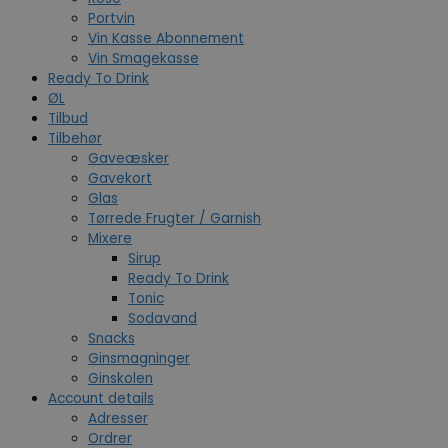
Portvin
Vin Kasse Abonnement
Vin Smagekasse
Ready To Drink
ØL
Tilbud
Tilbehør
Gaveæsker
Gavekort
Glas
Tørrede Frugter / Garnish
Mixere
Sirup
Ready To Drink
Tonic
Sodavand
Snacks
Ginsmagninger
Ginskolen
Account details
Adresser
Ordrer