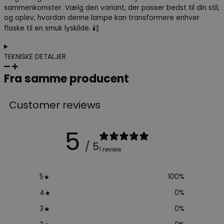
sammenkomster. Vælg den variant, der passer bedst til din stil,
og oplev, hvordan denne lampe kan transformere enhver
flaske til en smuk lyskilde. 🕯️🍾
TEKNISKE DETALJER
Fra samme producent
Customer reviews
5
/ 5
1 review
5
100
%
4
0
%
3
0
%