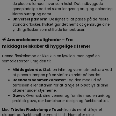
du placere lampen hvor som helst. Det indbyggede
genopladelige batteri sikrer langvarig brug, og opladning
klares hurtigt og nemt.
Universel pasform:
Designet til at passe på de fleste
standardflasker, hvilket gør det nemt at genbruge dine
yndlingsflasker som stilfulde lampebaser.
🌟
Anvendelsesmuligheder – Fra
middagsselskaber til hyggelige aftener
Denne flaskelampe er ikke kun en lyskilde, men også en
samtalestarter. Brug den til:
Middagsborde:
Skab en intim og varm atmosfære ved
at placere lampen på en vinflaske midt på bordet.
Udendørs sammenkomster:
Tag den med ud på
terrassen eller altanen for at tilføje et blødt lys til dine
aftener under stjernerne.
Gaver:
Overrask dine venner og familie med en unik og
praktisk gave, der kombinerer design og funktionalitet.
Med
Trådløs Flaskelampe Touch
kan du nemt tilføje et
elegant og funktionelt element til dit hjem eller dine