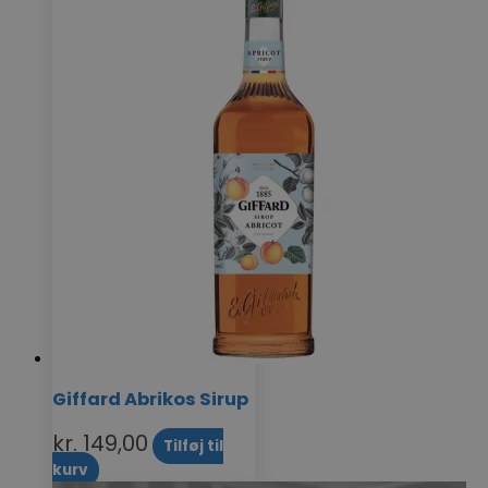
Giffard Abrikos Sirup
kr.
149,00
Tilføj til
kurv