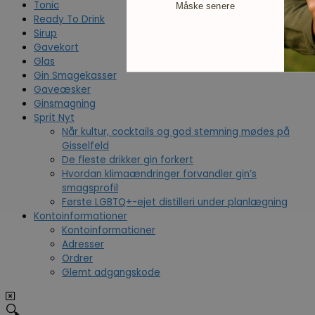
Tonic
Måske senere
Ready To Drink
Sirup
Gavekort
Glas
Gin Smagekasser
Gaveæsker
Ginsmagning
Sprit Nyt
Når kultur, cocktails og god stemning mødes på
Gisselfeld
De fleste drikker gin forkert
Hvordan klimaændringer forvandler gin’s
smagsprofil
Første LGBTQ+-ejet distilleri under planlægning
Kontoinformationer
Kontoinformationer
Adresser
Ordrer
Glemt adgangskode
🔍