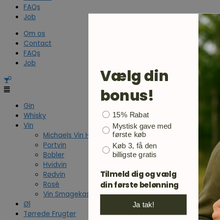
FAQs
Job
Om os
Contact
FAQs
Job
Vælg din
bonus!
Gin
Bonusgave
15% Rabat
Whisky
Vin
Mystisk gave med
første køb
Michaels Vin Hjørne
Portvin
Køb 3, få den
billigste gratis
Bobler
Hvidvin
Tilmeld dig og vælg
Rødvin
din første belønning
Rosé
Vin Smagekasse
Øl
Ja tak!
Tørrede Frugter