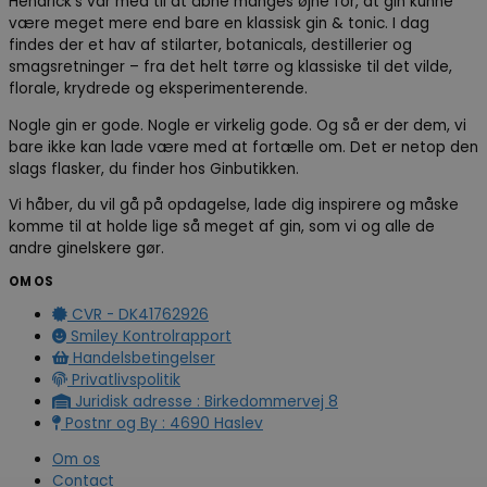
Hendrick’s var med til at åbne manges øjne for, at gin kunne
være meget mere end bare en klassisk gin & tonic. I dag
findes der et hav af stilarter, botanicals, destillerier og
smagsretninger – fra det helt tørre og klassiske til det vilde,
florale, krydrede og eksperimenterende.
Nogle gin er gode. Nogle er virkelig gode. Og så er der dem, vi
bare ikke kan lade være med at fortælle om. Det er netop den
slags flasker, du finder hos Ginbutikken.
Vi håber, du vil gå på opdagelse, lade dig inspirere og måske
komme til at holde lige så meget af gin, som vi og alle de
andre ginelskere gør.
OM OS
CVR - DK41762926
Smiley Kontrolrapport
Handelsbetingelser
Privatlivspolitik
Juridisk adresse : Birkedommervej 8
Postnr og By : 4690 Haslev
Om os
Contact