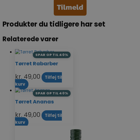
Tilmeld
Produkter du tidligere har set
Relaterede varer
SPAR OP TIL 40%
Tørret Rabarber
kr.
49,00
Tilføj til
kurv
SPAR OP TIL 40%
Tørret Ananas
kr.
49,00
Tilføj til
kurv