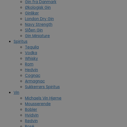
Gin fra Danmark
Økologisk Gin
Ginlikør
London Dry Gin
Navy Strength
Slåen Gin
Gin Miniature
Spiritus
Tequila
Vodka
Whisky
Rom
Hedvin
Cognac
Armagnac
Sukkerrørs Spiritus
Vin
Michaels Vin Hjørne
Mousserende
Bobler
Hvidvin
Rødvin
Rosé