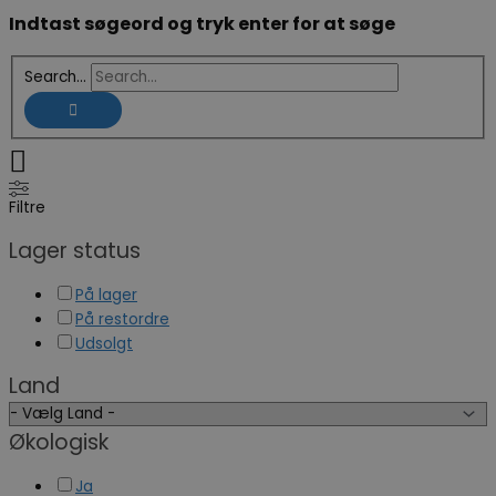
Indtast søgeord og tryk enter for at søge
Search...
Filtre
Lager status
På lager
På restordre
Udsolgt
Land
Økologisk
Ja