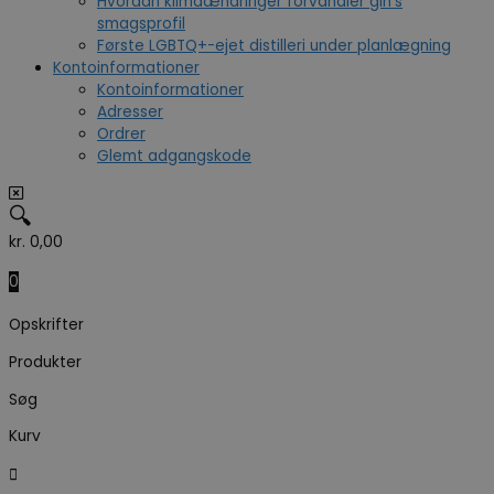
Hvordan klimaændringer forvandler gin’s
smagsprofil
Første LGBTQ+-ejet distilleri under planlægning
Kontoinformationer
Kontoinformationer
Adresser
Ordrer
Glemt adgangskode
🔍
kr.
0,00
0
Opskrifter
Produkter
Søg
Kurv