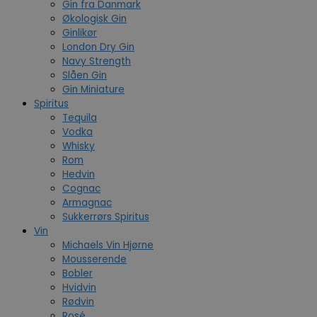
Gin fra Danmark
Økologisk Gin
Ginlikør
London Dry Gin
Navy Strength
Slåen Gin
Gin Miniature
Spiritus
Tequila
Vodka
Whisky
Rom
Hedvin
Cognac
Armagnac
Sukkerrørs Spiritus
Vin
Michaels Vin Hjørne
Mousserende
Bobler
Hvidvin
Rødvin
Rosé