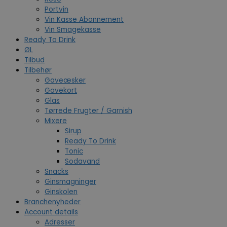
Portvin
Vin Kasse Abonnement
Vin Smagekasse
Ready To Drink
ØL
Tilbud
Tilbehør
Gaveæsker
Gavekort
Glas
Tørrede Frugter / Garnish
Mixere
Sirup
Ready To Drink
Tonic
Sodavand
Snacks
Ginsmagninger
Ginskolen
Branchenyheder
Account details
Adresser