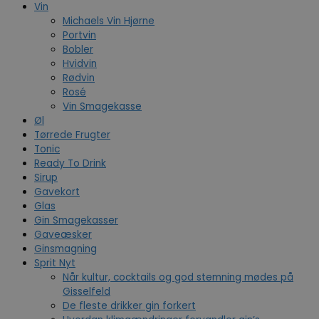
Vin
Michaels Vin Hjørne
Portvin
Bobler
Hvidvin
Rødvin
Rosé
Vin Smagekasse
Øl
Tørrede Frugter
Tonic
Ready To Drink
Sirup
Gavekort
Glas
Gin Smagekasser
Gaveæsker
Ginsmagning
Sprit Nyt
Når kultur, cocktails og god stemning mødes på
Gisselfeld
De fleste drikker gin forkert