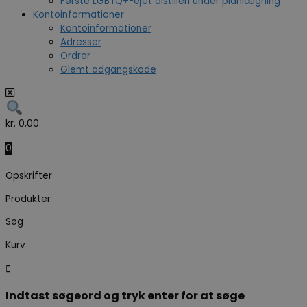
Første LGBTQ+-ejet distilleri under planlægning
Kontoinformationer
Kontoinformationer
Adresser
Ordrer
Glemt adgangskode
kr.
0,00
0
Opskrifter
Produkter
Søg
Kurv
Indtast søgeord og tryk enter for at søge