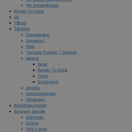
Vin Smagekasse
Ready To Drink
ØL
Tilbud
Tilbehør
Gaveæsker
Gavekort
Glas
Tørrede Frugter / Garnish
Mixere
Sirup
Ready To Drink
Tonic
Sodavand
Snacks
Ginsmagninger
Ginskolen
Branchenyheder
Account details
Adresser
Ordrer
Gift Cards