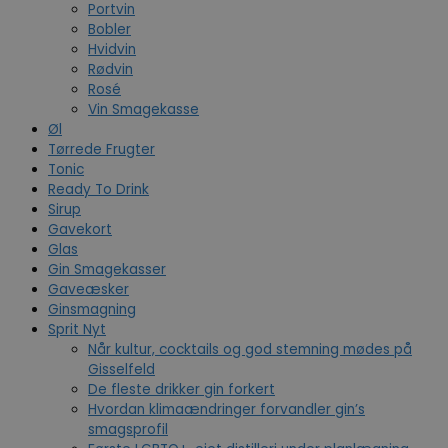
Portvin
Bobler
Hvidvin
Rødvin
Rosé
Vin Smagekasse
Øl
Tørrede Frugter
Tonic
Ready To Drink
Sirup
Gavekort
Glas
Gin Smagekasser
Gaveæsker
Ginsmagning
Sprit Nyt
Når kultur, cocktails og god stemning mødes på
Gisselfeld
De fleste drikker gin forkert
Hvordan klimaændringer forvandler gin’s
smagsprofil