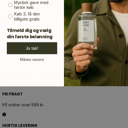
Mystisk gave med
Samarbejdspartnere
første køb
Presse
Køb 3, få den
billigste gratis
INFORMATION
Tilmeld dig og vælg
Fri fragt over 499 kr.
din første belønning
Hurtig levering 1-2 hverdage
Prismatch
Ja tak!
Sikker betaling
Trustpilot
Måske senere
★★★★★ 4,5 ud af 5
Baseret på 600+ anmeldelser
FRI FRAGT
På ordrer over 599 kr.
HURTIG LEVERING