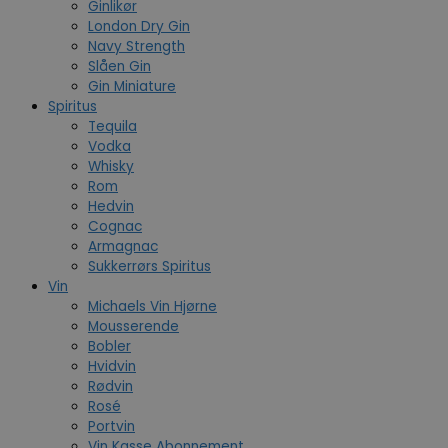
Ginlikør
London Dry Gin
Navy Strength
Slåen Gin
Gin Miniature
Spiritus
Tequila
Vodka
Whisky
Rom
Hedvin
Cognac
Armagnac
Sukkerrørs Spiritus
Vin
Michaels Vin Hjørne
Mousserende
Bobler
Hvidvin
Rødvin
Rosé
Portvin
Vin Kasse Abonnement