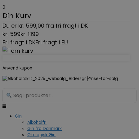
Gå
Menu
Search...
0
til
Din Kurv
indholdet
Du er
kr.
599,00
fra fri fragt i DK
kr.
599
kr.
1.199
Fri fragt i DK
Fri fragt i EU
Anvend kupon
Gin
Alkoholfri
Gin fra Danmark
Økologisk Gin