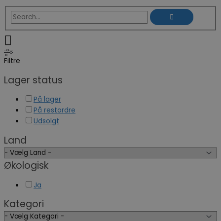
Filtre
Lager status
På lager
På restordre
Udsolgt
Land
Økologisk
Ja
Kategori