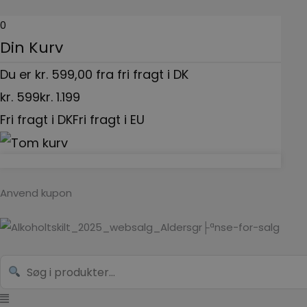
Gå
0
til
Din Kurv
indholdet
Du er
kr.
599,00
fra fri fragt i DK
kr.
599
kr.
1.199
Fri fragt i DK
Fri fragt i EU
Anvend kupon
Menu
Search...