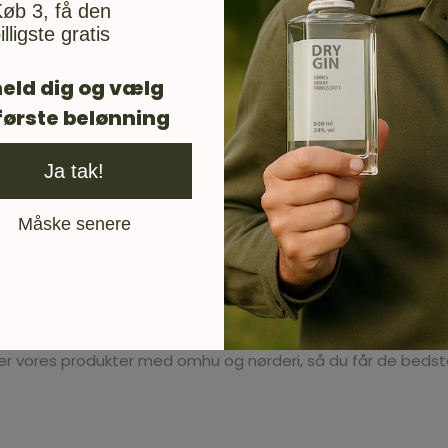
øb 3, få den
illigste gratis
eld dig og vælg
første belønning
Ja tak!
Måske senere
r vores produkter med omhu og nørderi, så du får de bedste