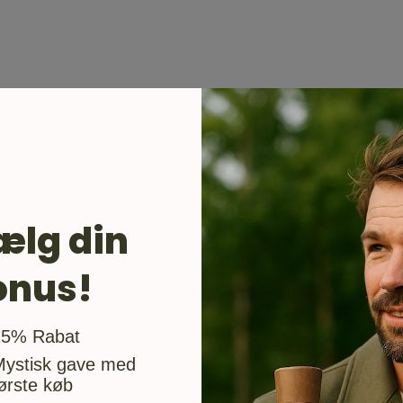
ælg din
onus!
usgave
15% Rabat
Mystisk gave med
ørste køb