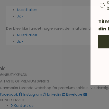
K
b
Nulstil alle
×
Ja
×
Tilm
din 
Der blev ikke fundet nogle varer, der matcher dit valg.
Nulstil alle
×
Ja
×
GINBUTIKKEN.DK
A TASTE OF PREMIUM SPIRITS
Danmarks førende webshop for premium spiritus. Vi udvælge
Facebook
Instagram
Linkedin
Envelope
KUNDESERVICE
Kontakt os