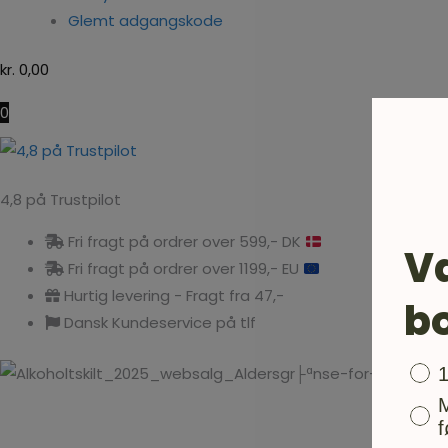
Glemt adgangskode
kr.
0,00
0
4,8 på Trustpilot
Fri fragt på ordrer over 599,- DK
V
Fri fragt på ordrer over 1199,- EU
Hurtig levering - Fragt fra 47,-
b
Dansk Kundeservice på tlf
Bon
f