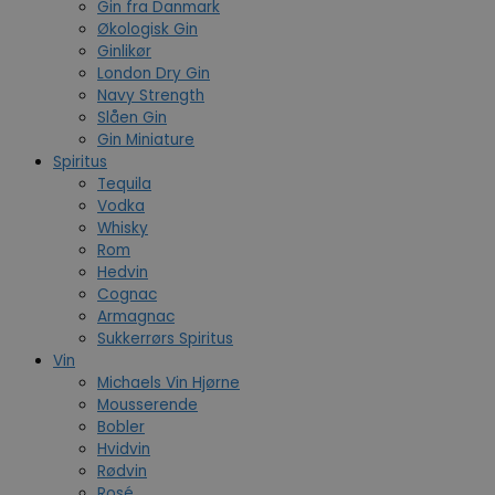
Gin fra Danmark
Økologisk Gin
Ginlikør
London Dry Gin
Navy Strength
Slåen Gin
Gin Miniature
Spiritus
Tequila
Vodka
Whisky
Rom
Hedvin
Cognac
Armagnac
Sukkerrørs Spiritus
Vin
Michaels Vin Hjørne
Mousserende
Bobler
Hvidvin
Rødvin
Rosé