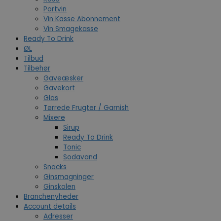
Portvin
Vin Kasse Abonnement
Vin Smagekasse
Ready To Drink
ØL
Tilbud
Tilbehør
Gaveæsker
Gavekort
Glas
Tørrede Frugter / Garnish
Mixere
Sirup
Ready To Drink
Tonic
Sodavand
Snacks
Ginsmagninger
Ginskolen
Branchenyheder
Account details
Adresser