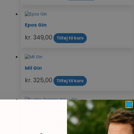
Epos Gin
kr.
349,00
Tilføj til kurv
Mil Gin
kr.
325,00
Tilføj til kurv
Lydén Organic Navy Gin
kr.
329,00
Tilføj til kurv