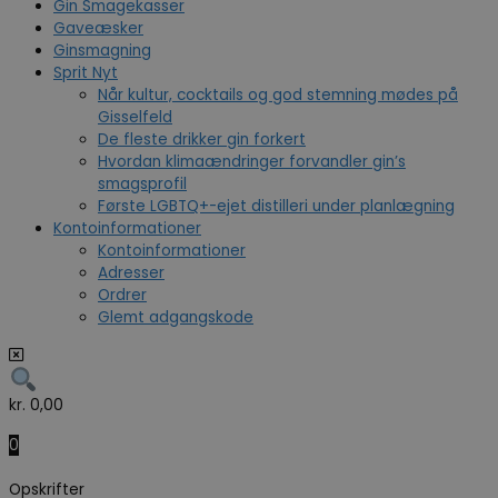
Gin Smagekasser
Gaveæsker
Ginsmagning
Sprit Nyt
Når kultur, cocktails og god stemning mødes på
Gisselfeld
De fleste drikker gin forkert
Hvordan klimaændringer forvandler gin’s
smagsprofil
Første LGBTQ+-ejet distilleri under planlægning
Kontoinformationer
Kontoinformationer
Adresser
Ordrer
Glemt adgangskode
kr.
0,00
0
Opskrifter