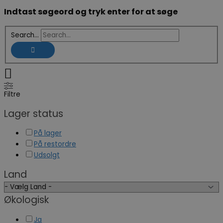
Indtast søgeord og tryk enter for at søge
Search...
Filtre
Lager status
På lager
På restordre
Udsolgt
Land
Økologisk
Ja