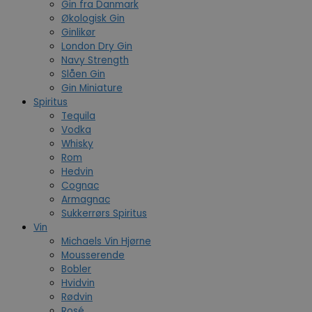
Gin fra Danmark
Økologisk Gin
Ginlikør
London Dry Gin
Navy Strength
Slåen Gin
Gin Miniature
Spiritus
Tequila
Vodka
Whisky
Rom
Hedvin
Cognac
Armagnac
Sukkerrørs Spiritus
Vin
Michaels Vin Hjørne
Mousserende
Bobler
Hvidvin
Rødvin
Rosé