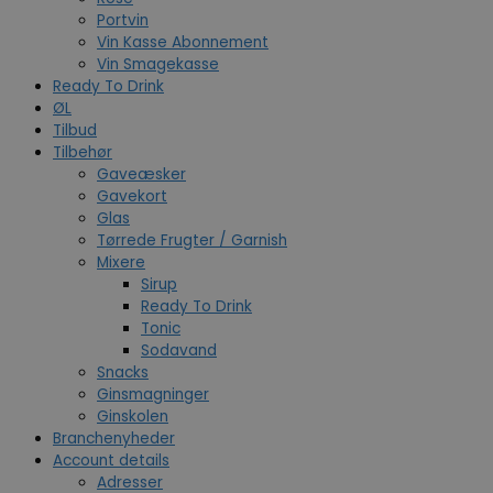
Portvin
Vin Kasse Abonnement
Vin Smagekasse
Ready To Drink
ØL
Tilbud
Tilbehør
Gaveæsker
Gavekort
Glas
Tørrede Frugter / Garnish
Mixere
Sirup
Ready To Drink
Tonic
Sodavand
Snacks
Ginsmagninger
Ginskolen
Branchenyheder
Account details
Adresser