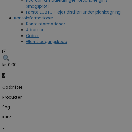
Hvordan klimaændringer forvandler gin’s
smagsprofil
Første LGBTQ+-ejet distilleri under planlægning
Kontoinformationer
Kontoinformationer
Adresser
Ordrer
Glemt adgangskode
kr.
0,00
0
Opskrifter
Produkter
Søg
Kurv