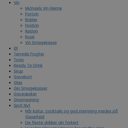
Vin
Michaels Vin Hjørne
Portvin
Bobler
Hvidvin
Rødvin
Rosé
Vin Smagekasse
Øl
Tørrede Frugter
Tonic
Ready To Drink
Sirup
Gavekort
Glas
Gin Smagekasser
Gaveæsker
Ginsmagning
Sprit Nyt
Når kultur, cocktails og god stemning mødes på
Gisselfeld
De fleste drikker gin forkert