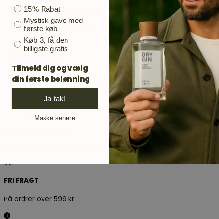
Bonusgave
Blog / Branchenyheder
15% Rabat
Job hos os
Mystisk gave med
Samarbejdspartnere
første køb
Presse
Køb 3, få den
billigste gratis
INFORMATION
Tilmeld dig og vælg
Fri fragt over 499 kr.
din første belønning
Hurtig levering 1-2 hverdage
Prismatch
Ja tak!
Sikker betaling
Trustpilot
Måske senere
★★★★★ 4,5 ud af 5
Baseret på 600+ anmeldelser
FRI FRAGT
På ordrer over 599 kr.