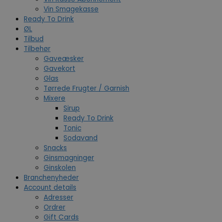
Vin Smagekasse
Ready To Drink
ØL
Tilbud
Tilbehør
Gaveæsker
Gavekort
Glas
Tørrede Frugter / Garnish
Mixere
Sirup
Ready To Drink
Tonic
Sodavand
Snacks
Ginsmagninger
Ginskolen
Branchenyheder
Account details
Adresser
Ordrer
Gift Cards