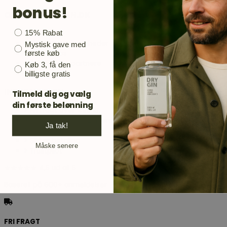
bonus!
OM GINBUTIKKEN.DK
Bonusgave
15% Rabat
Om os
Blog / Branchenyheder
Mystisk gave med
Job hos os
første køb
Samarbejdspartnere
Køb 3, få den
Presse
billigste gratis
INFORMATION
Tilmeld dig og vælg
din første belønning
Fri fragt over 499 kr.
Hurtig levering 1-2 hverdage
Ja tak!
Prismatch
Sikker betaling
Måske senere
Trustpilot
★★★★★ 4,5 ud af 5
Baseret på 600+ anmeldelser
FRI FRAGT