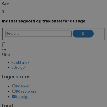
Kurv
Indtast søgeord og tryk enter for at søge
Filtre
Nulstil alle
×
Udsolgt
×
Lager status
På lager
På restordre
Udsolgt
Land