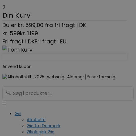
Gå
Menu
Search...
0
til
Din Kurv
indholdet
Du er
kr.
599,00
fra fri fragt i DK
kr.
599
kr.
1.199
Fri fragt i DK
Fri fragt i EU
Anvend kupon
🔍
Gin
Alkoholfri
Gin fra Danmark
Økologisk Gin