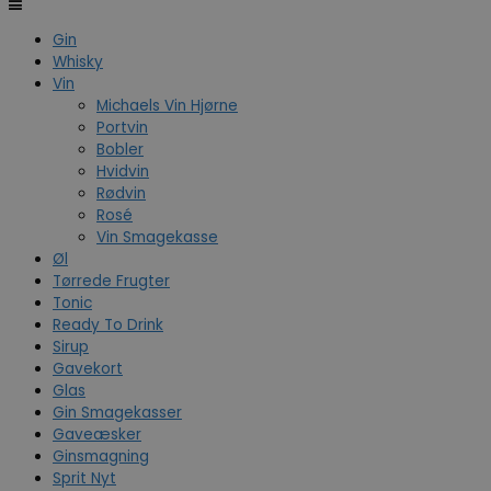
Gin
Whisky
Vin
Michaels Vin Hjørne
Portvin
Bobler
Hvidvin
Rødvin
Rosé
Vin Smagekasse
Øl
Tørrede Frugter
Tonic
Ready To Drink
Sirup
Gavekort
Glas
Gin Smagekasser
Gaveæsker
Ginsmagning
Sprit Nyt