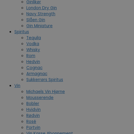
Ginlikør
London Dry Gin
Navy Strength
Slåen Gin
Gin Miniature
Spiritus
Tequila
Vodka
Whisky
Rom
Hedvin
Cognac
Armagnac
Sukkerrørs Spiritus
Vin
Michaels Vin Hjørne
Mousserende
Bobler
Hvidvin
Rødvin
Rosé
Portvin
Vin Kasse Abonnement