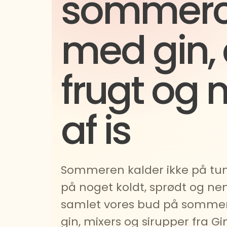
sommerco
med gin, c
frugt og
af is
Sommeren kalder ikke på tun
på noget koldt, sprødt og nem
samlet vores bud på sommer
gin, mixers og sirupper fra Gi