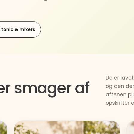
 tonic & mixers
De er lavet
der smager af
og den der
aftenen plu
opskrifter er