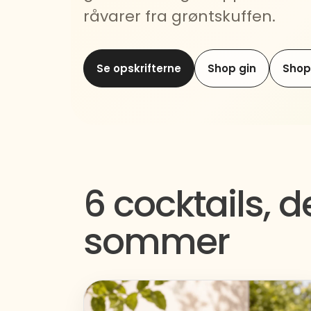
råvarer fra grøntskuffen.
Se opskrifterne
Shop gin
Shop
6 cocktails, 
sommer