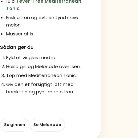
10 cl
Fever-Tree Mediterranean
Tonic
Frisk citron og evt. en tynd skive
melon
Masser af is
Sådan gør du
Fyld et vinglas med is.
Hæld gin og Melonade over isen.
Top med Mediterranean Tonic.
Giv den et forsigtigt løft med
barskeen og pynt med citron.
Se ginnen
Se Melonade