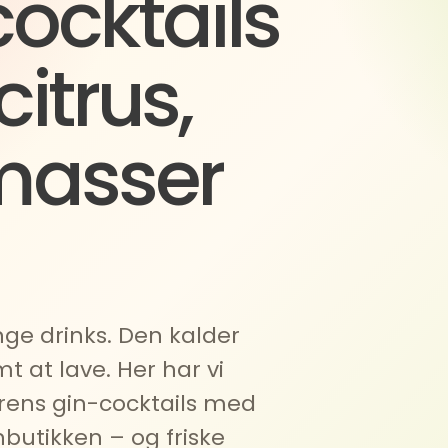
cktails
itrus,
 masser
ge drinks. Den kalder
t at lave. Her har vi
ens gin-cocktails med
nbutikken – og friske