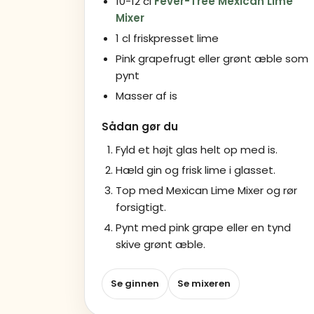
10-12 cl
Fever-Tree Mexican Lime
Mixer
1 cl friskpresset lime
Pink grapefrugt eller grønt æble som
pynt
Masser af is
Sådan gør du
Fyld et højt glas helt op med is.
Hæld gin og frisk lime i glasset.
Top med Mexican Lime Mixer og rør
forsigtigt.
Pynt med pink grape eller en tynd
skive grønt æble.
Se ginnen
Se mixeren