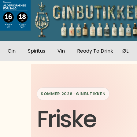
Gå
til
indholdet
Gin
Spiritus
Vin
Ready To Drink
ØL
SOMMER 2026 · GINBUTIKKEN
Friske