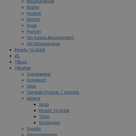
Mousserende
Bobler
Hvidvin
Rødvin
Rosé
Portvin
Vin Kasse Abonnement
Vin Smagekasse
Ready To Drink
ØL
Tilbud
Tilbehør
Gaveæsker
Gavekort
Glas
Tørrede Frugter / Garnish
Mixere
Sirup
Ready To Drink
Tonic
Sodavand
Snacks
Ginsmagninger