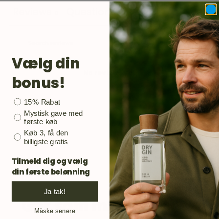
Reviews
Questions
0
0
Vælg din
No reviews yet
bonus!
Bonusgave
15% Rabat
Mystisk gave med
første køb
Køb 3, få den
billigste gratis
Tilmeld dig og vælg
din første belønning
Ja tak!
Gør som mange andre
Måske senere