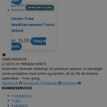
kurv
SPAR OP TIL 20%
Fever-Tree
Mediterranean Tonic
150ml
kr.
15,00
Tilføj til
kurv
GINBUTIKKEN.DK
A TASTE OF PREMIUM SPIRITS
Danmarks førende webshop for premium spiritus. Vi udvælger
vores produkter med omhu og nørderi, så du får de bedste
oplevelser – hver gang.
Facebook
Instagram
Linkedin
Envelope
KUNDESERVICE
Kontakt os
FAQ
Levering