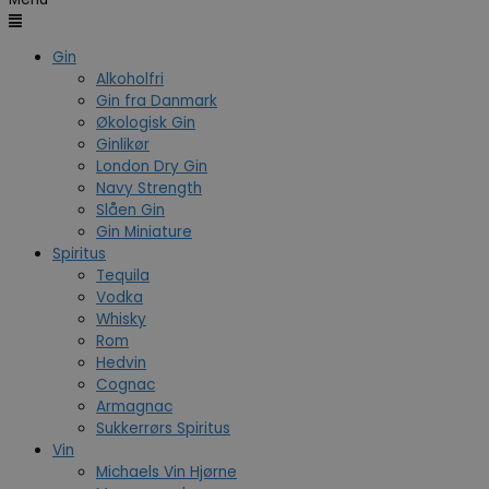
Gin
Alkoholfri
Gin fra Danmark
Økologisk Gin
Ginlikør
London Dry Gin
Navy Strength
Slåen Gin
Gin Miniature
Spiritus
Tequila
Vodka
Whisky
Rom
Hedvin
Cognac
Armagnac
Sukkerrørs Spiritus
Vin
Michaels Vin Hjørne