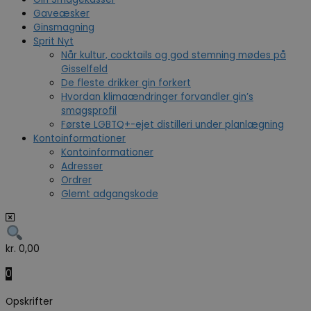
Gaveæsker
Ginsmagning
Sprit Nyt
Når kultur, cocktails og god stemning mødes på
Gisselfeld
De fleste drikker gin forkert
Hvordan klimaændringer forvandler gin’s
smagsprofil
Første LGBTQ+-ejet distilleri under planlægning
Kontoinformationer
Kontoinformationer
Adresser
Ordrer
Glemt adgangskode
kr.
0,00
0
Opskrifter