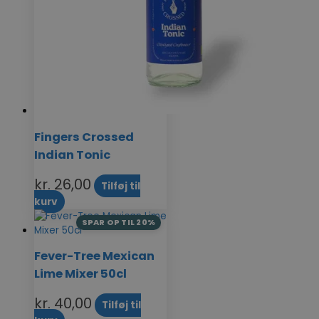
Fingers Crossed
Indian Tonic
kr.
26,00
Tilføj til
kurv
SPAR OP TIL 20%
Fever-Tree Mexican
Lime Mixer 50cl
kr.
40,00
Tilføj til