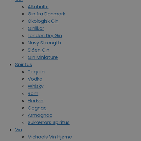
Alkoholfri
Gin fra Danmark
Økologisk Gin
Ginlikør
London Dry Gin
Navy Strength
Slåen Gin
Gin Miniature
Spiritus
Tequila
Vodka
Whisky
Rom
Hedvin
Cognac
Armagnac
Sukkerrørs Spiritus
Vin
Michaels Vin Hjørne