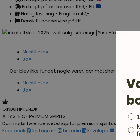
Fri fragt på ordrer over 1199,- EU
Hurtig levering - Fragt fra 47,-
Dansk Kundeservice på tlf
Nulstil alle
×
Ja
×
Der blev ikke fundet nogle varer, der matcher dit valg.
V
Nulstil alle
×
Ja
×
b
GINBUTIKKEN.DK
A TASTE OF PREMIUM SPIRITS
Bon
Danmarks førende webshop for premium spiritus. Vi udvælg
Facebook
Instagram
Linkedin
Envelope
f