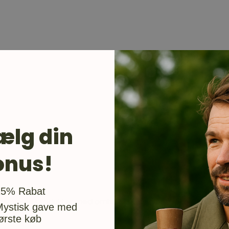
ælg din
onus!
usgave
15% Rabat
er vores produkter med omhu og nørderi, så du får de bedst
Mystisk gave med
ørste køb