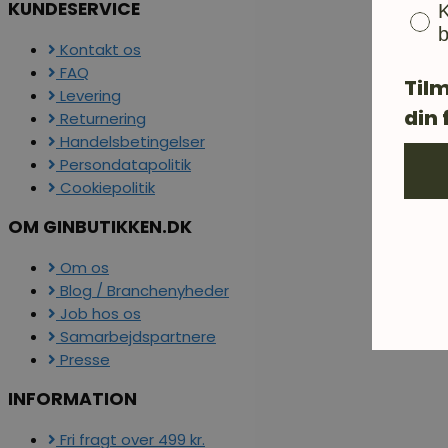
KUNDESERVICE
K
b
Kontakt os
FAQ
Tilm
Levering
din 
Returnering
Handelsbetingelser
Persondatapolitik
Cookiepolitik
OM GINBUTIKKEN.DK
Om os
Blog / Branchenyheder
Job hos os
Samarbejdspartnere
Presse
INFORMATION
Fri fragt over 499 kr.