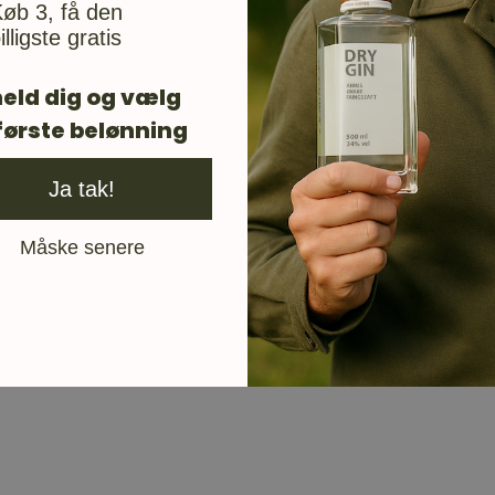
øb 3, få den
illigste gratis
eld dig og vælg
første belønning
Ja tak!
Måske senere