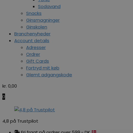
Sodavand
Snacks
Ginsmagninger
Ginskolen
Branchenyheder
Account details
Adresser
Ordrer
Gift Cards
Fortryd mit køb
Glemt adgangskode
kr.
0,00
0
4,8 på Trustpilot
Fri fragt på ordrer over 599,- DK