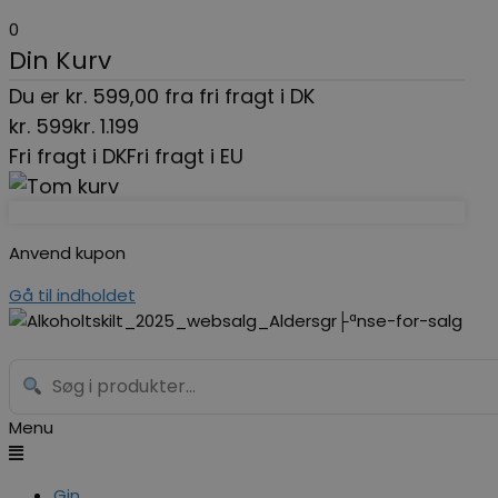
0
Din Kurv
Du er
kr.
599,00
fra fri fragt i DK
kr.
599
kr.
1.199
Fri fragt i DK
Fri fragt i EU
Anvend kupon
Gå til indholdet
Menu
Gin