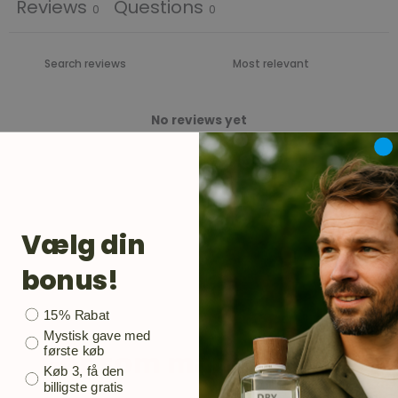
Reviews
Questions
0
0
No reviews yet
Vælg din
bonus!
Bonusgave
15% Rabat
Mystisk gave med
Gør som mange andre
første køb
Køb 3, få den
billigste gratis