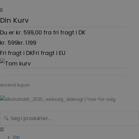
Gå
0
til
Din Kurv
indholdet
Du er
kr.
599,00
fra fri fragt i DK
kr.
599
kr.
1.199
Fri fragt i DK
Fri fragt i EU
Anvend kupon
Menu
Search...
🔍
Gin