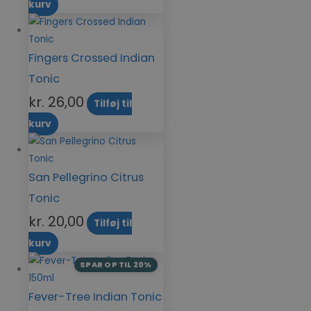
kurv
Fingers Crossed Indian
Tonic
kr.
26,00
Tilføj til
kurv
San Pellegrino Citrus
Tonic
kr.
20,00
Tilføj til
kurv
SPAR OP TIL 20%
Fever-Tree Indian Tonic