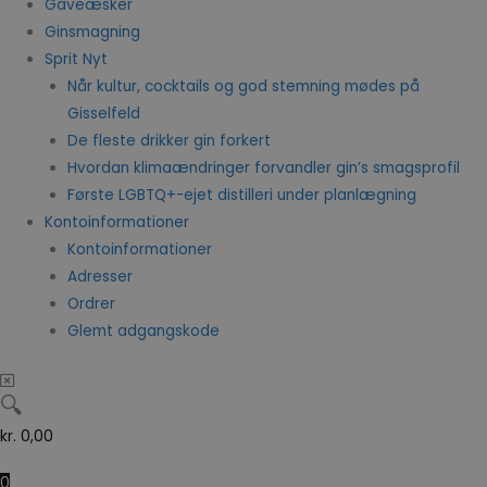
Gaveæsker
Ginsmagning
Sprit Nyt
Når kultur, cocktails og god stemning mødes på
Gisselfeld
De fleste drikker gin forkert
Hvordan klimaændringer forvandler gin’s smagsprofil
Første LGBTQ+-ejet distilleri under planlægning
Kontoinformationer
Kontoinformationer
Adresser
Ordrer
Glemt adgangskode
🔍
kr.
0,00
0