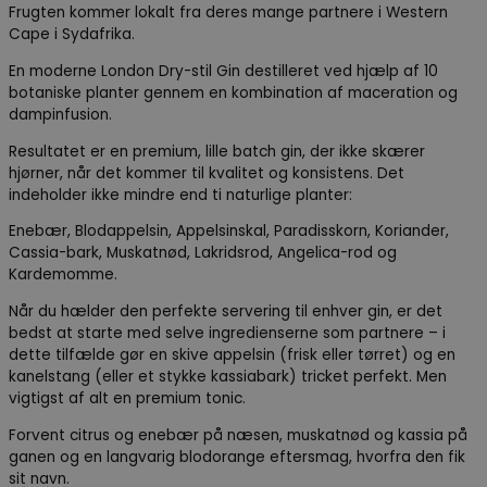
Frugten kommer lokalt fra deres mange partnere i Western
Cape i Sydafrika.
En moderne London Dry-stil Gin destilleret ved hjælp af 10
botaniske planter gennem en kombination af maceration og
dampinfusion.
Resultatet er en premium, lille batch gin, der ikke skærer
hjørner, når det kommer til kvalitet og konsistens. Det
indeholder ikke mindre end ti naturlige planter:
Enebær, Blodappelsin, Appelsinskal, Paradisskorn, Koriander,
Cassia-bark, Muskatnød, Lakridsrod, Angelica-rod og
Kardemomme.
Når du hælder den perfekte servering til enhver gin, er det
bedst at starte med selve ingredienserne som partnere – i
dette tilfælde gør en skive appelsin (frisk eller tørret) og en
kanelstang (eller et stykke kassiabark) tricket perfekt. Men
vigtigst af alt en premium tonic.
Forvent citrus og enebær på næsen, muskatnød og kassia på
ganen og en langvarig blodorange eftersmag, hvorfra den fik
sit navn.