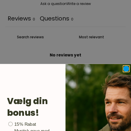
Ask a question
Write a review
Reviews
Questions
0
0
No reviews yet
Vælg din
bonus!
Bonusgave
15% Rabat
Mystisk gave med