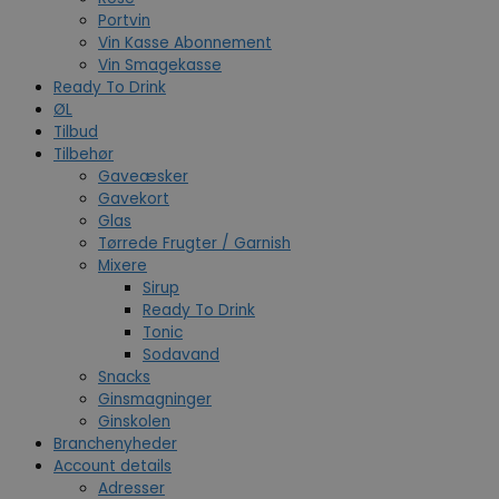
Portvin
Vin Kasse Abonnement
Vin Smagekasse
Ready To Drink
ØL
Tilbud
Tilbehør
Gaveæsker
Gavekort
Glas
Tørrede Frugter / Garnish
Mixere
Sirup
Ready To Drink
Tonic
Sodavand
Snacks
Ginsmagninger
Ginskolen
Branchenyheder
Account details
Adresser