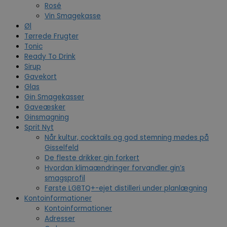
Rosé
Vin Smagekasse
Øl
Tørrede Frugter
Tonic
Ready To Drink
Sirup
Gavekort
Glas
Gin Smagekasser
Gaveæsker
Ginsmagning
Sprit Nyt
Når kultur, cocktails og god stemning mødes på
Gisselfeld
De fleste drikker gin forkert
Hvordan klimaændringer forvandler gin’s
smagsprofil
Første LGBTQ+-ejet distilleri under planlægning
Kontoinformationer
Kontoinformationer
Adresser