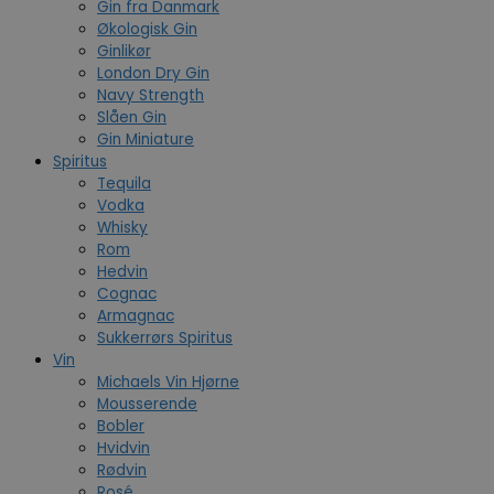
Gin fra Danmark
Økologisk Gin
Ginlikør
London Dry Gin
Navy Strength
Slåen Gin
Gin Miniature
Spiritus
Tequila
Vodka
Whisky
Rom
Hedvin
Cognac
Armagnac
Sukkerrørs Spiritus
Vin
Michaels Vin Hjørne
Mousserende
Bobler
Hvidvin
Rødvin
Rosé