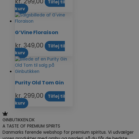
kr.
299,00
Tilføj til
kurv
G’Vine Floraison
kr.
349,00
Tilføj til
kurv
Purity Old Tom Gin
kr.
299,00
Tilføj til
kurv
GINBUTIKKEN.DK
A TASTE OF PREMIUM SPIRITS
Danmarks førende webshop for premium spiritus. Vi udvælger
vores produkter med omhu og nørderi, så du får de bedste