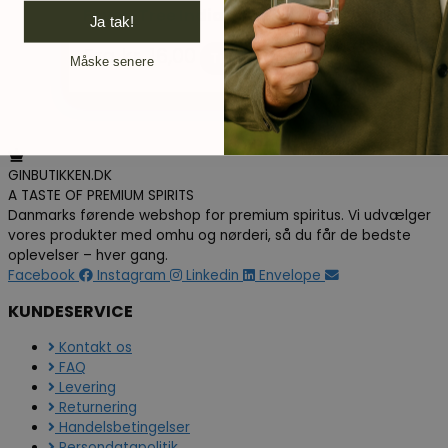
Fever-Tree Indian Tonic
Ja tak!
Fra
kr.
16,00
Tilføj til kurv
Måske senere
GINBUTIKKEN.DK
A TASTE OF PREMIUM SPIRITS
Danmarks førende webshop for premium spiritus. Vi udvælger
vores produkter med omhu og nørderi, så du får de bedste
oplevelser – hver gang.
Facebook
Instagram
Linkedin
Envelope
KUNDESERVICE
Kontakt os
FAQ
Levering
Returnering
Handelsbetingelser
Persondatapolitik