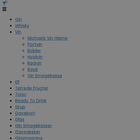
Gin
Whisky
Vin
Michaels Vin Hjørne
Portvin
Bobler
Hvidvin
Rødvin
Rosé
Vin Smagekasse
Øl
Tørrede Frugter
Tonic
Ready To Drink
Sirup
Gavekort
Glas
Gin Smagekasser
Gaveæsker
Ginsmagning