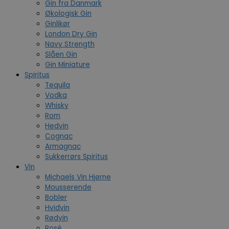
Gin fra Danmark
Økologisk Gin
Ginlikør
London Dry Gin
Navy Strength
Slåen Gin
Gin Miniature
Spiritus
Tequila
Vodka
Whisky
Rom
Hedvin
Cognac
Armagnac
Sukkerrørs Spiritus
Vin
Michaels Vin Hjørne
Mousserende
Bobler
Hvidvin
Rødvin
Rosé