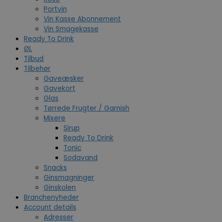
Portvin
Vin Kasse Abonnement
Vin Smagekasse
Ready To Drink
ØL
Tilbud
Tilbehør
Gaveæsker
Gavekort
Glas
Tørrede Frugter / Garnish
Mixere
Sirup
Ready To Drink
Tonic
Sodavand
Snacks
Ginsmagninger
Ginskolen
Branchenyheder
Account details
Adresser