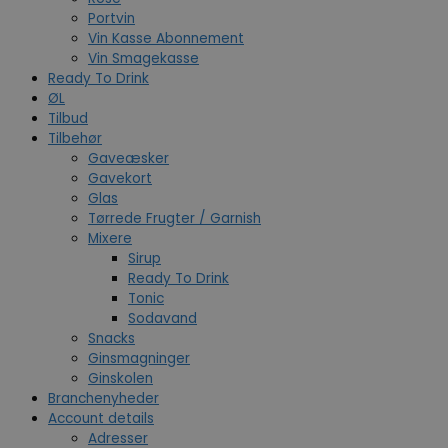
Portvin
Vin Kasse Abonnement
Vin Smagekasse
Ready To Drink
ØL
Tilbud
Tilbehør
Gaveæsker
Gavekort
Glas
Tørrede Frugter / Garnish
Mixere
Sirup
Ready To Drink
Tonic
Sodavand
Snacks
Ginsmagninger
Ginskolen
Branchenyheder
Account details
Adresser