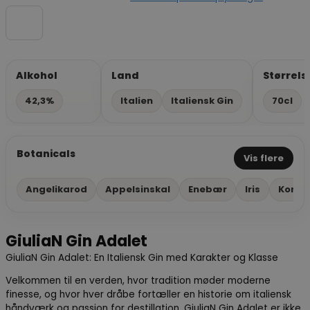
Alkohol
Land
Størrels
42,3%
Italien
Italiensk Gin
70cl
Botanicals
Vis flere
Angelikarod
Appelsinskal
Enebær
Iris
Koria
GiuliaN Gin Adalet
GiuliaN Gin Adalet: En Italiensk Gin med Karakter og Klasse
Velkommen til en verden, hvor tradition møder moderne
finesse, og hvor hver dråbe fortæller en historie om italiensk
håndværk og passion for destillation. GiuliaN Gin Adalet er ikke