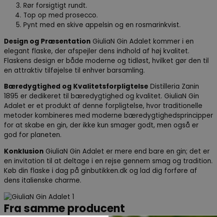
Rør forsigtigt rundt.
Top op med prosecco.
Pynt med en skive appelsin og en rosmarinkvist.
Design og Præsentation
GiuliaN Gin Adalet kommer i en
elegant flaske, der afspejler dens indhold af høj kvalitet.
Flaskens design er både moderne og tidløst, hvilket gør den til
en attraktiv tilføjelse til enhver barsamling.
Bæredygtighed og Kvalitetsforpligtelse
Distilleria Zanin
1895 er dedikeret til bæredygtighed og kvalitet. GiuliaN Gin
Adalet er et produkt af denne forpligtelse, hvor traditionelle
metoder kombineres med moderne bæredygtighedsprincipper
for at skabe en gin, der ikke kun smager godt, men også er
god for planeten.
Konklusion
GiuliaN Gin Adalet er mere end bare en gin; det er
en invitation til at deltage i en rejse gennem smag og tradition.
Køb din flaske i dag på ginbutikken.dk og lad dig forføre af
dens italienske charme.
Fra samme producent