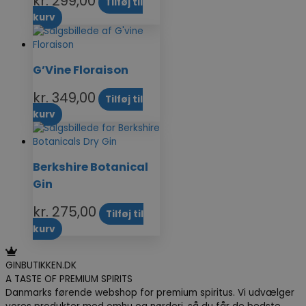
kr.
299,00
Tilføj til
kurv
G’Vine Floraison
kr.
349,00
Tilføj til
kurv
Berkshire Botanical
Gin
kr.
275,00
Tilføj til
kurv
GINBUTIKKEN.DK
A TASTE OF PREMIUM SPIRITS
Danmarks førende webshop for premium spiritus. Vi udvælger