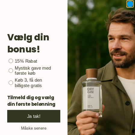
Customer reviews
4
Vælg din
/ 5
1 review
bonus!
5
0
%
Bonusgave
15% Rabat
4
100
%
Mystisk gave med
3
0
%
første køb
Køb 3, få den
2
0
%
billigste gratis
1
0
%
Tilmeld dig og vælg
din første belønning
Ask a question
Write a review
Ja tak!
Reviews
Questions
Måske senere
1
0