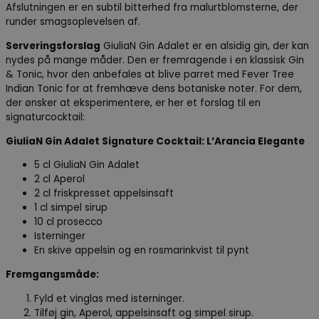
Afslutningen er en subtil bitterhed fra malurtblomsterne, der
runder smagsoplevelsen af.
Serveringsforslag
GiuliaN Gin Adalet er en alsidig gin, der kan
nydes på mange måder. Den er fremragende i en klassisk Gin
& Tonic, hvor den anbefales at blive parret med Fever Tree
Indian Tonic for at fremhæve dens botaniske noter. For dem,
der ønsker at eksperimentere, er her et forslag til en
signaturcocktail:
GiuliaN Gin Adalet Signature Cocktail: L’Arancia Elegante
5 cl GiuliaN Gin Adalet
2 cl Aperol
2 cl friskpresset appelsinsaft
1 cl simpel sirup
10 cl prosecco
Isterninger
En skive appelsin og en rosmarinkvist til pynt
Fremgangsmåde:
Fyld et vinglas med isterninger.
Tilføj gin, Aperol, appelsinsaft og simpel sirup.