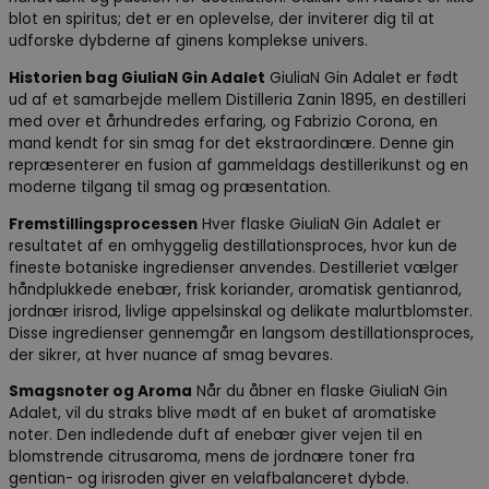
blot en spiritus; det er en oplevelse, der inviterer dig til at
udforske dybderne af ginens komplekse univers.
Historien bag GiuliaN Gin Adalet
GiuliaN Gin Adalet er født
ud af et samarbejde mellem Distilleria Zanin 1895, en destilleri
med over et århundredes erfaring, og Fabrizio Corona, en
mand kendt for sin smag for det ekstraordinære. Denne gin
repræsenterer en fusion af gammeldags destillerikunst og en
moderne tilgang til smag og præsentation.
Fremstillingsprocessen
Hver flaske GiuliaN Gin Adalet er
resultatet af en omhyggelig destillationsproces, hvor kun de
fineste botaniske ingredienser anvendes. Destilleriet vælger
håndplukkede enebær, frisk koriander, aromatisk gentianrod,
jordnær irisrod, livlige appelsinskal og delikate malurtblomster.
Disse ingredienser gennemgår en langsom destillationsproces,
der sikrer, at hver nuance af smag bevares.
Smagsnoter og Aroma
Når du åbner en flaske GiuliaN Gin
Adalet, vil du straks blive mødt af en buket af aromatiske
noter. Den indledende duft af enebær giver vejen til en
blomstrende citrusaroma, mens de jordnære toner fra
gentian- og irisroden giver en velafbalanceret dybde.