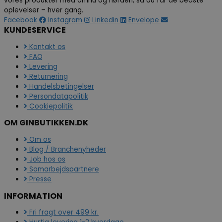
vores produkter med omhu og nørderi, så du får de bedste
oplevelser – hver gang.
Facebook
Instagram
Linkedin
Envelope
KUNDESERVICE
Kontakt os
FAQ
Levering
Returnering
Handelsbetingelser
Persondatapolitik
Cookiepolitik
OM GINBUTIKKEN.DK
Om os
Blog / Branchenyheder
Job hos os
Samarbejdspartnere
Presse
INFORMATION
Fri fragt over 499 kr.