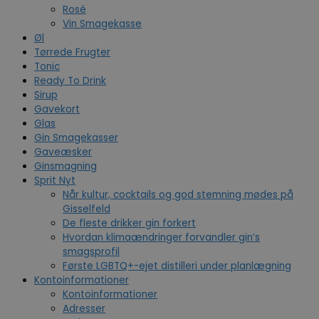
Rosé
Vin Smagekasse
Øl
Tørrede Frugter
Tonic
Ready To Drink
Sirup
Gavekort
Glas
Gin Smagekasser
Gaveæsker
Ginsmagning
Sprit Nyt
Når kultur, cocktails og god stemning mødes på
Gisselfeld
De fleste drikker gin forkert
Hvordan klimaændringer forvandler gin’s
smagsprofil
Første LGBTQ+-ejet distilleri under planlægning
Kontoinformationer
Kontoinformationer
Adresser