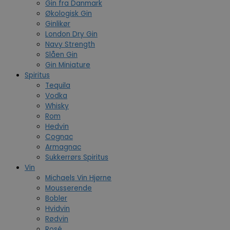
Gin fra Danmark
Økologisk Gin
Ginlikør
London Dry Gin
Navy Strength
Slåen Gin
Gin Miniature
Spiritus
Tequila
Vodka
Whisky
Rom
Hedvin
Cognac
Armagnac
Sukkerrørs Spiritus
Vin
Michaels Vin Hjørne
Mousserende
Bobler
Hvidvin
Rødvin
Rosé