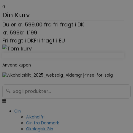
Gå
Menu
Search...
0
til
Din Kurv
indholdet
Du er
kr.
599,00
fra fri fragt i DK
kr.
599
kr.
1.199
Fri fragt i DK
Fri fragt i EU
Anvend kupon
🔍
Gin
Alkoholfri
Gin fra Danmark
Økologisk Gin