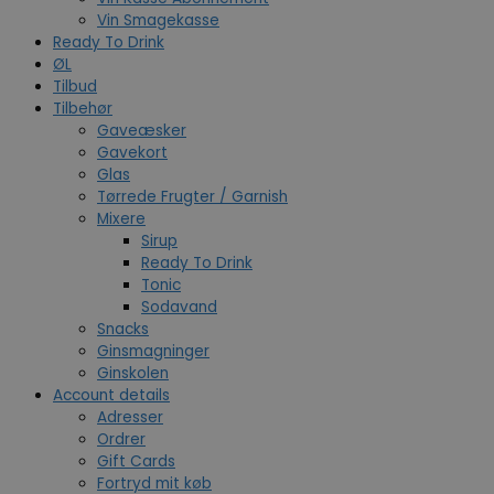
Vin Smagekasse
Ready To Drink
ØL
Tilbud
Tilbehør
Gaveæsker
Gavekort
Glas
Tørrede Frugter / Garnish
Mixere
Sirup
Ready To Drink
Tonic
Sodavand
Snacks
Ginsmagninger
Ginskolen
Account details
Adresser
Ordrer
Gift Cards
Fortryd mit køb