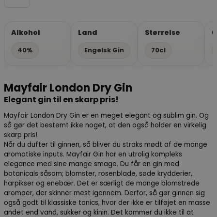
Alkohol
Land
Størrelse
G
40%
Engelsk Gin
70cl
Mayfair London Dry Gin
Elegant gin til en skarp pris!
Mayfair London Dry Gin er en meget elegant og sublim gin. Og
så gør det bestemt ikke noget, at den også holder en virkelig
skarp pris!
Når du dufter til ginnen, så bliver du straks mødt af de mange
aromatiske inputs. Mayfair Gin har en utrolig kompleks
elegance med sine mange smage. Du får en gin med
botanicals såsom; blomster, rosenblade, søde krydderier,
harpikser og enebær. Det er særligt de mange blomstrede
aromaer, der skinner mest igennem. Derfor, så gør ginnen sig
også godt til klassiske tonics, hvor der ikke er tilføjet en masse
andet end vand, sukker og kinin. Det kommer du ikke til at