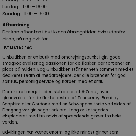
Lørdag
: 11:00 – 16:00
Søndag :
11:00 – 16:00
Afhentning
Der kan afhentes i butikkens åbningstider, hvis udenfor
disse, så ring evt før
HVEM STÅR BAG
Ginbutikken er en butik med omdrejningspunkt i gin, gode
smagsoplevelser og passionen for de flasker, der fortjener en
plads på hylden. Bag Ginbutikken står Kenneth sammen med et
dedikeret team af medarbejdere, der alle brænder for god
spiritus, personlig service og nørderi med et smil.
Der er sket meget siden slutningen af 90’erne, hvor
ginudvalget for de fleste bestod af Tanqueray, Bombay
Sapphire eller Gordon’s med en Schweppes tonic ved siden af.
Dengang var gin noget enklere. I dag er kategorien
eksploderet med tusindvis af spændende ginner fra hele
verden.
Udviklingen har været enorm, og ikke mindst ginner som