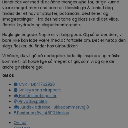
Hendrick’s var med til at åbne manges øjne for, at gin kunne
være meget mere end bare en klassisk gin & tonic. I dag
findes der et hav af stilarter, botanicals, destillerier og
smagsretninger – fra det helt tørre og klassiske til det vilde,
florale, krydrede og eksperimenterende.
Nogle gin er gode. Nogle er virkelig gode. Og så er der dem, vi
bare ikke kan lade være med at fortælle om. Det er netop den
slags flasker, du finder hos Ginbutikken.
Vi håber, du vil gå på opdagelse, lade dig inspirere og måske
komme til at holde lige så meget af gin, som vi og alle de
andre ginelskere gør.
OM OS
CVR - DK41762926
Smiley Kontrolrapport
Handelsbetingelser
Privatlivspolitik
Juridisk adresse : Birkedommervej 8
Postnr og By : 4690 Haslev
Om os