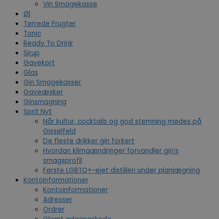
Vin Smagekasse
Øl
Tørrede Frugter
Tonic
Ready To Drink
Sirup
Gavekort
Glas
Gin Smagekasser
Gaveæsker
Ginsmagning
Sprit Nyt
Når kultur, cocktails og god stemning mødes på
Gisselfeld
De fleste drikker gin forkert
Hvordan klimaændringer forvandler gin’s
smagsprofil
Første LGBTQ+-ejet distilleri under planlægning
Kontoinformationer
Kontoinformationer
Adresser
Ordrer