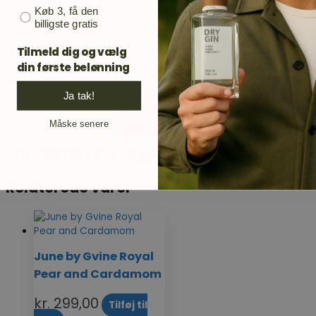
Email
Køb 3, få den
billigste gratis
Mobil
Tilmeld dig og vælg
din første belønning
Ja tak!
Tilmeld
Måske senere
Produkter du tidligere har set
Relaterede varer
June by Gvine Royal
Pear and Cardamom
kr.
299,00
Tilføj til