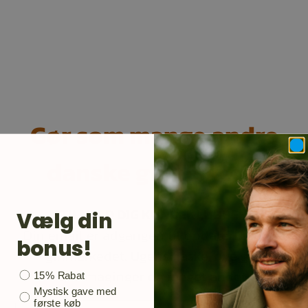
Gør som mange andre
danske ginelskere.
TILMELD DIG KUNDEKLUBBEN
Vælg din
Din email er adgangen til opdateringer på
bonus!
ginmarkedet. Ugens flaske, nye gin,
ginsmaginger og meget andet.
Bonusgave
15% Rabat
Mystisk gave med
første køb