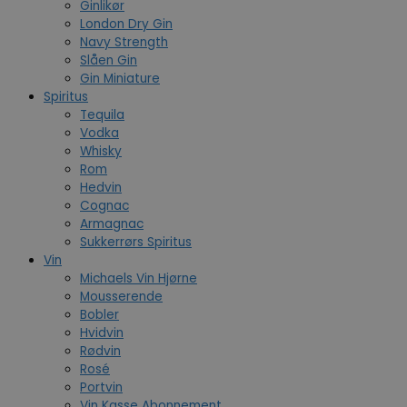
Ginlikør
London Dry Gin
Navy Strength
Slåen Gin
Gin Miniature
Spiritus
Tequila
Vodka
Whisky
Rom
Hedvin
Cognac
Armagnac
Sukkerrørs Spiritus
Vin
Michaels Vin Hjørne
Mousserende
Bobler
Hvidvin
Rødvin
Rosé
Portvin
Vin Kasse Abonnement