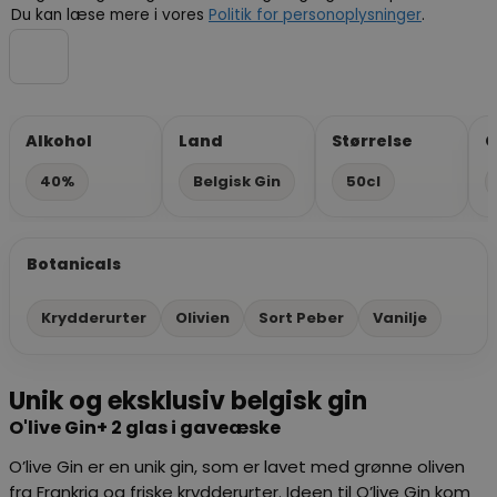
Du kan læse mere i vores
Politik for personoplysninger
.
Alkohol
Land
Størrelse
G
40%
Belgisk Gin
50cl
Botanicals
Krydderurter
Olivien
Sort Peber
Vanilje
Unik og eksklusiv belgisk gin
O'live Gin+ 2 glas i gaveæske
O’live Gin er en unik gin, som er lavet med grønne oliven
fra Frankrig og friske krydderurter. Ideen til O’live Gin kom