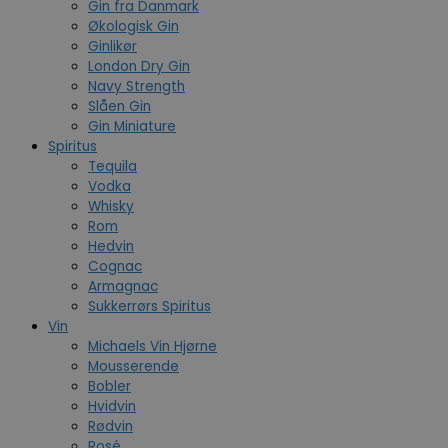
Gin fra Danmark
Økologisk Gin
Ginlikør
London Dry Gin
Navy Strength
Slåen Gin
Gin Miniature
Spiritus
Tequila
Vodka
Whisky
Rom
Hedvin
Cognac
Armagnac
Sukkerrørs Spiritus
Vin
Michaels Vin Hjørne
Mousserende
Bobler
Hvidvin
Rødvin
Rosé