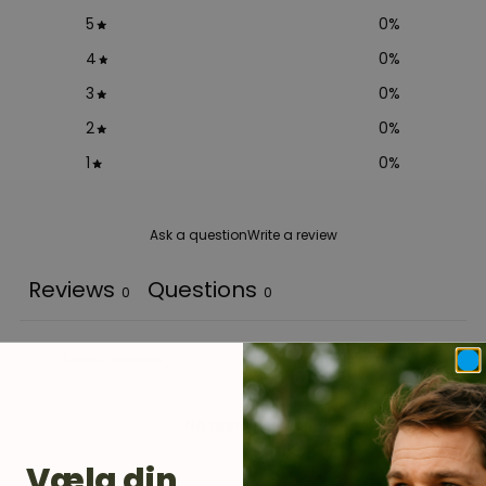
5
0
%
4
0
%
3
0
%
2
0
%
1
0
%
Ask a question
Write a review
Reviews
Questions
0
0
No reviews yet
Vælg din