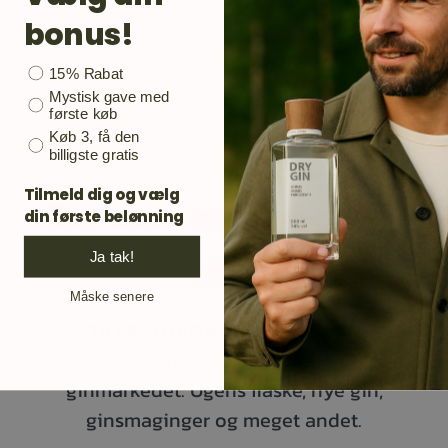
bonus!
Bonusgave
15% Rabat
Mystisk gave med
første køb
Køb 3, få den
billigste gratis
Tilmeld dig og vælg
Gør som mange andre
din første belønning
danske ginelskere.
Ja tak!
Måske senere
TILMELD DIG KUNDEKLUBBEN
Din email er adgangen til opdateringer på
ginmarkedet. Ugens flaske, nye gin,
ginsmaginger og meget andet.