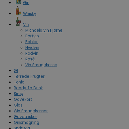
Gin
Whisky
Vin
Michaels Vin Hjørne
Portvin
Bobler
Hvidvin
Rødvin
Rosé
Vin Smagekasse
Øl
Tørrede Frugter
Tonic
Ready To Drink
Sirup
Gavekort
Glas
Gin Smagekasser
Gaveæsker
Ginsmagning
Sprit Nyt