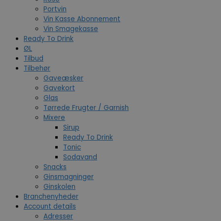
Portvin
Vin Kasse Abonnement
Vin Smagekasse
Ready To Drink
ØL
Tilbud
Tilbehør
Gaveæsker
Gavekort
Glas
Tørrede Frugter / Garnish
Mixere
Sirup
Ready To Drink
Tonic
Sodavand
Snacks
Ginsmagninger
Ginskolen
Branchenyheder
Account details
Adresser