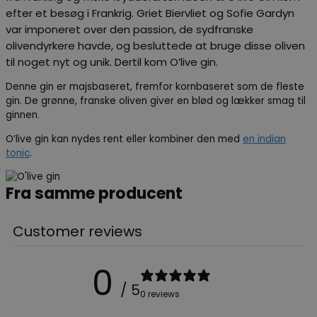
efter et besøg i Frankrig. Griet Biervliet og Sofie Gardyn
var imponeret over den passion, de sydfranske
olivendyrkere havde, og besluttede at bruge disse oliven
til noget nyt og unik. Dertil kom O’live gin.
Denne gin er majsbaseret, fremfor kornbaseret som de fleste
gin. De grønne, franske oliven giver en blød og lækker smag til
ginnen.
O’live gin kan nydes rent eller kombiner den med
en indian
tonic
.
Fra samme producent
Customer reviews
0
/ 5
0 reviews