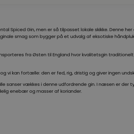
iental Spiced Gin, men er så tilpasset lokale skikke. Denne he
iginale smag som bygger på et udvalg af eksotiske håndpluk
sporteres fra Østen til England hvor kvalitetsgin traditionel
 kan fortælle: den er fed, rig, dristig og giver ingen undskyldn
alle sanser vækkes i denne udfordrende gin. I næsen er der t
elig enebær og masser af koriander.