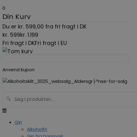
Gå
Menu
Search...
0
til
Din Kurv
indholdet
Du er
kr.
599,00
fra fri fragt i DK
kr.
599
kr.
1.199
Fri fragt i DK
Fri fragt i EU
Anvend kupon
🔍
Gin
Alkoholfri
Gin fra Danmark