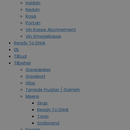
Hvidvin
Rødvin
Rosé
Portvin
Vin Kasse Abonnement
Vin Smagekasse
Ready To Drink
ØL
Tilbud
Tilbehør
Gaveæsker
Gavekort
Glas
Tørrede Frugter / Garnish
Mixere
Sirup
Ready To Drink
Tonic
Sodavand
Snacks