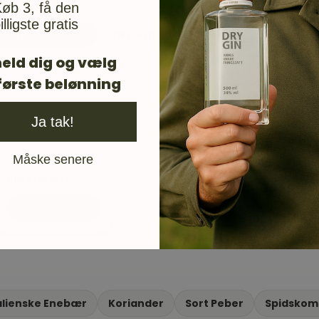
øb 3, få den
illigste gratis
Din e-mail vil blive brugt til at give 
eld dig og vælg
første belønning
Ja tak!
Måske senere
Producent
G&J Greenall
alienske Enebær
Koriander
Sort Peber
Spidsko