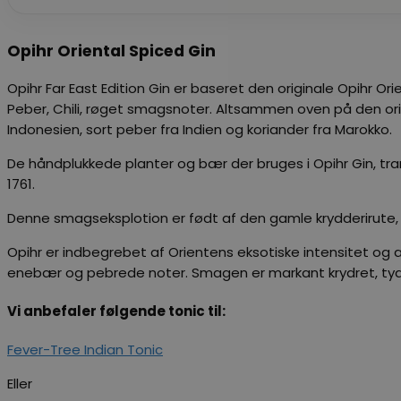
Opihr Oriental Spiced Gin
Opihr Far East Edition Gin er baseret den originale Opihr Or
Peber, Chili, røget smagsnoter. Altsammen oven på den or
Indonesien, sort peber fra Indien og koriander fra Marokko.
De håndplukkede planter og bær der bruges i Opihr Gin, tran
1761.
Denne smagseksplotion er født af den gamle krydderirute, og vi
Opihr er indbegrebet af Orientens eksotiske intensitet og 
enebær og pebrede noter. Smagen er markant krydret, tyd
Vi anbefaler følgende tonic til:
Fever-Tree Indian Tonic
Eller