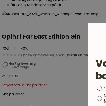
Dansk Kundeservice på tlf
Opihr | Far East Edition Gin
70cl
|
40%
★★★★★
(ingen anmeldelser endnu)
Skriv en anmeldelse
V
Hurtig levering
1-2 hverdage
b
kr.
349,00
Lagerstatus: Ikke på lager
Bon
Ikke på lager
f