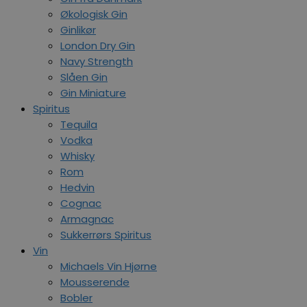
Økologisk Gin
Ginlikør
London Dry Gin
Navy Strength
Slåen Gin
Gin Miniature
Spiritus
Tequila
Vodka
Whisky
Rom
Hedvin
Cognac
Armagnac
Sukkerrørs Spiritus
Vin
Michaels Vin Hjørne
Mousserende
Bobler