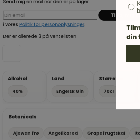
Send mig en mail når den er på lager
K
b
i vores
Politik for personoplysninger
.
Tilm
din 
Der er allerede 3 på ventelisten
Alkohol
Land
Størrelse
40%
Engelsk Gin
70cl
Botanicals
Ajowan frø
Angelikarod
Grapefrugtskal
It