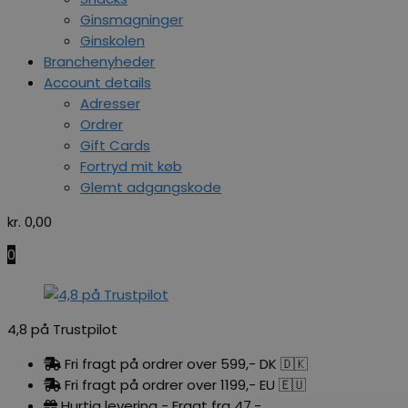
Ginsmagninger
Ginskolen
Branchenyheder
Account details
Adresser
Ordrer
Gift Cards
Fortryd mit køb
Glemt adgangskode
kr.
0,00
0
4,8 på Trustpilot
Fri fragt på ordrer over 599,- DK 🇩🇰
Fri fragt på ordrer over 1199,- EU 🇪🇺
Hurtig levering - Fragt fra 47,-