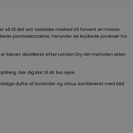
r er så til det øst asiasiske marked så forvent en masse
kede planteekstrakter, herunder de krydrede javabær fra
t er blevet destilleret efter London Dry Gin metoden siden
ing. Gør dig klar til dit livs rejse.
ydelige dufte af koriander og citrus, kombineret med blid