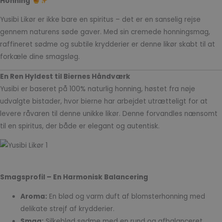
Honning
Yusibi Likør er ikke bare en spiritus – det er en sanselig rejse
gennem naturens søde gaver. Med sin cremede honningsmag,
raffineret sødme og subtile krydderier er denne likør skabt til at
forkæle dine smagsløg.
En Ren Hyldest til Biernes Håndværk
Yusibi er baseret på 100% naturlig honning, høstet fra nøje
udvalgte bistader, hvor bierne har arbejdet utrætteligt for at
levere råvaren til denne unikke likør. Denne forvandles nænsomt
til en spiritus, der både er elegant og autentisk.
Smagsprofil – En Harmonisk Balancering
Aroma:
En blød og varm duft af blomsterhonning med
delikate strejf af krydderier.
Smag:
Silkeblød sødme med en rund og afbalanceret