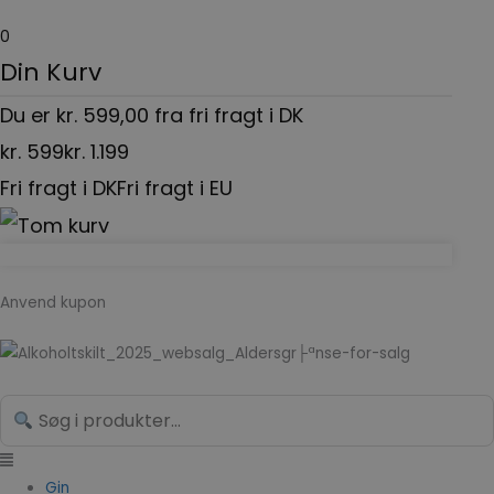
Gå
0
til
Din Kurv
indholdet
Du er
kr.
599,00
fra fri fragt i DK
kr.
599
kr.
1.199
Fri fragt i DK
Fri fragt i EU
Anvend kupon
Menu
Yusibi
Search...
Likør
antal
Gin