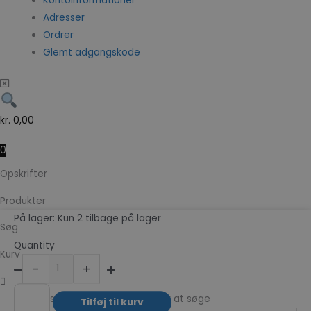
Kontoinformationer
Adresser
Ordrer
Glemt adgangskode
kr.
0,00
0
Opskrifter
Produkter
Yusibi
På lager:
Kun 2 tilbage på lager
Søg
Likør
Quantity
antal
Kurv
-
+
Indtast søgeord og tryk enter for at søge
Tilføj til kurv