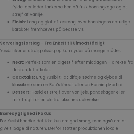
fylde, der leder tankerne hen på frisk honningkage og et
strejf af vanilje.
Finish:
Lang og glat eftersmag, hvor honningens naturlige
karakter fremhæves på bedste vis.
Serveringsforslag – Fra Enkelt til Uimodståeligt
Yusibi Likør er utrolig alsidig og kan nydes på mange måder:
Neat:
Perfekt som en digestif efter middagen – direkte fra
flasken, let afkølet.
Cocktails:
Brug Yusibi til at tilføje sødme og dybde til
klassikere som en Bee’s Knees eller en Honning Martini.
Dessert:
Hæld et strejf over vaniljeis, pandekager eller
frisk frugt for en ekstra luksuriøs oplevelse.
Bæredygtighed i Fokus
For Yusibi handler det ikke kun om god smag, men også om at
give tilbage til naturen. Derfor støtter produktionen lokale