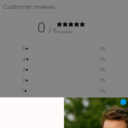
Customer reviews
0
/ 5
0 reviews
5
0
%
4
0
%
3
0
%
2
0
%
1
0
%
Ask a question
Write a review
Reviews
Questions
0
0