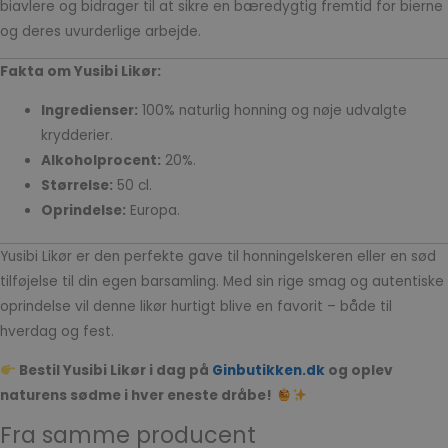
biavlere og bidrager til at sikre en bæredygtig fremtid for bierne
og deres uvurderlige arbejde.
Fakta om Yusibi Likør:
Ingredienser:
100% naturlig honning og nøje udvalgte
krydderier.
Alkoholprocent:
20%.
Størrelse:
50 cl.
Oprindelse:
Europa.
Yusibi Likør er den perfekte gave til honningelskeren eller en sød
tilføjelse til din egen barsamling. Med sin rige smag og autentiske
oprindelse vil denne likør hurtigt blive en favorit – både til
hverdag og fest.
Bestil Yusibi Likør i dag på
Ginbutikken.dk
og oplev
naturens sødme i hver eneste dråbe!
Fra samme producent