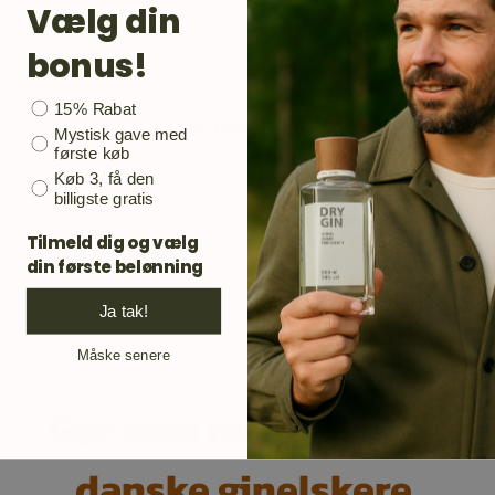
Vælg din
bonus!
Bonusgave
15% Rabat
No reviews yet
Mystisk gave med
første køb
Køb 3, få den
billigste gratis
Tilmeld dig og vælg
din første belønning
Ja tak!
Måske senere
Gør som mange andre
danske ginelskere.