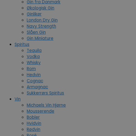
Gin fra Danmark
Økologisk Gin
Ginlikør
London Dry Gin
Navy Strength
Slåen Gin
Gin Miniature
Spiritus
Tequila
Vodka
Whisky
Rom
Hedvin
Cognac
Armagnac
Sukkerrørs Spiritus
Vin
Michaels Vin Hjørne
Mousserende
Bobler
Hvidvin
Rødvin
Rosé