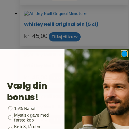
Whitley Neill Original Gin (5 cl)
kr.
45,00
Tilføj til kurv
Whitley Neill | Rhubarb & Ginger Gin (5 cl)
kr.
45,00
Tilføj til kurv
Vælg din
bonus!
Whitley Neill | Raspberry Gin (5 cl)
Bonusgave
15% Rabat
Mystisk gave med
kr.
45,00
Tilføj til kurv
første køb
Køb 3, få den