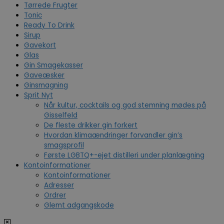
Tørrede Frugter
Tonic
Ready To Drink
Sirup
Gavekort
Glas
Gin Smagekasser
Gaveæsker
Ginsmagning
Sprit Nyt
Når kultur, cocktails og god stemning mødes på
Gisselfeld
De fleste drikker gin forkert
Hvordan klimaændringer forvandler gin’s
smagsprofil
Første LGBTQ+-ejet distilleri under planlægning
Kontoinformationer
Kontoinformationer
Adresser
Ordrer
Glemt adgangskode