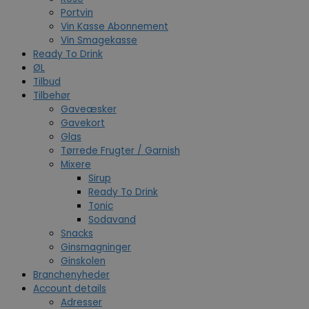
Portvin
Vin Kasse Abonnement
Vin Smagekasse
Ready To Drink
ØL
Tilbud
Tilbehør
Gaveæsker
Gavekort
Glas
Tørrede Frugter / Garnish
Mixere
Sirup
Ready To Drink
Tonic
Sodavand
Snacks
Ginsmagninger
Ginskolen
Branchenyheder
Account details
Adresser