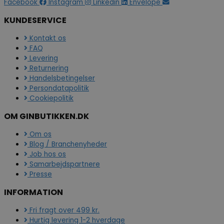
Facebook
Instagram
Linkedin
Envelope
KUNDESERVICE
Kontakt os
FAQ
Levering
Returnering
Handelsbetingelser
Persondatapolitik
Cookiepolitik
OM GINBUTIKKEN.DK
Om os
Blog / Branchenyheder
Job hos os
Samarbejdspartnere
Presse
INFORMATION
Fri fragt over 499 kr.
Hurtig levering 1-2 hverdage