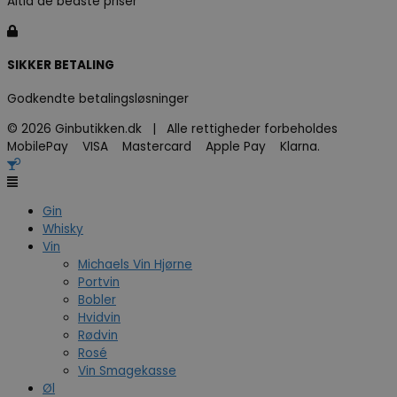
Altid de bedste priser
SIKKER BETALING
Godkendte betalingsløsninger
© 2026 Ginbutikken.dk | Alle rettigheder forbeholdes
MobilePay VISA Mastercard Apple Pay Klarna.
Gin
Whisky
Vin
Michaels Vin Hjørne
Portvin
Bobler
Hvidvin
Rødvin
Rosé
Vin Smagekasse
Øl