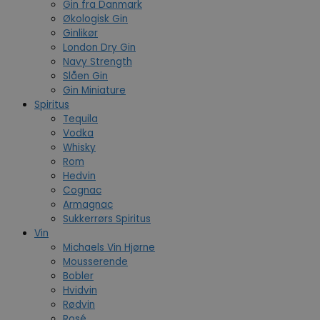
Gin fra Danmark
Økologisk Gin
Ginlikør
London Dry Gin
Navy Strength
Slåen Gin
Gin Miniature
Spiritus
Tequila
Vodka
Whisky
Rom
Hedvin
Cognac
Armagnac
Sukkerrørs Spiritus
Vin
Michaels Vin Hjørne
Mousserende
Bobler
Hvidvin
Rødvin
Rosé