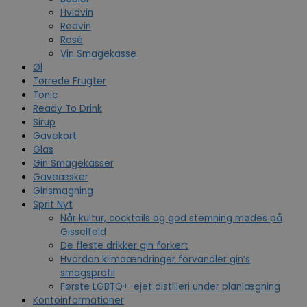
Hvidvin
Rødvin
Rosé
Vin Smagekasse
Øl
Tørrede Frugter
Tonic
Ready To Drink
Sirup
Gavekort
Glas
Gin Smagekasser
Gaveæsker
Ginsmagning
Sprit Nyt
Når kultur, cocktails og god stemning mødes på
Gisselfeld
De fleste drikker gin forkert
Hvordan klimaændringer forvandler gin’s
smagsprofil
Første LGBTQ+-ejet distilleri under planlægning
Kontoinformationer