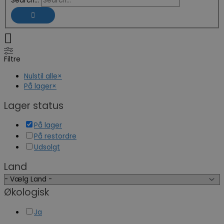
Search...
Filtre
Nulstil alle
×
På lager
×
Lager status
På lager
På restordre
Udsolgt
Land
Økologisk
Ja