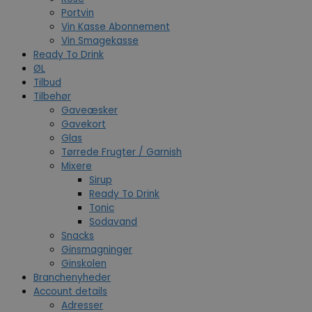
Portvin
Vin Kasse Abonnement
Vin Smagekasse
Ready To Drink
ØL
Tilbud
Tilbehør
Gaveæsker
Gavekort
Glas
Tørrede Frugter / Garnish
Mixere
Sirup
Ready To Drink
Tonic
Sodavand
Snacks
Ginsmagninger
Ginskolen
Branchenyheder
Account details
Adresser