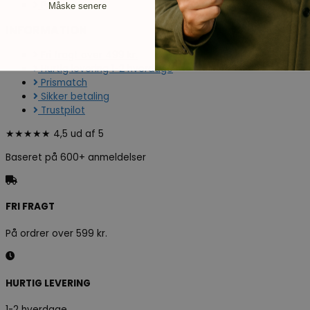
Presse
Måske senere
INFORMATION
Fri fragt over 499 kr.
Hurtig levering 1-2 hverdage
Prismatch
Sikker betaling
Trustpilot
★★★★★ 4,5 ud af 5
Baseret på 600+ anmeldelser
FRI FRAGT
På ordrer over 599 kr.
HURTIG LEVERING
1-2 hverdage