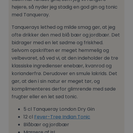
højere, så nyder jeg stadig en god gin og tonic
med Tanqueray.
Tanquerays lethed og milde smag gør, at jeg
ofte drikker den med blå bær og jordbær. Det
bidrager med en let sødme og friskhed.
Selvom opskriften er meget hemmelig og
velbevaret, så ved vi, at den indeholder de tre
klassiske ingredienser enebær, kvanrod og
korianderfrø. Derudover en smule lakrids. Det
gør, at den i sin natur er meget tør, og
komplimenteres derfor glimrende med søde
frugter eller en let sød tonic.
5 cl Tanqueray London Dry Gin
12 cl
Fever-Tree Indian Tonic
Blåbær og jordbær
Massere af is!