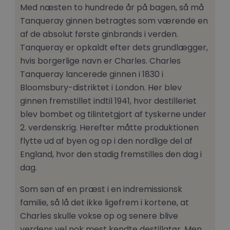
Med næsten to hundrede år på bagen, så må
Tanqueray ginnen betragtes som værende en
af de absolut første ginbrands i verden.
Tanqueray er opkaldt efter dets grundlægger,
hvis borgerlige navn er Charles. Charles
Tanqueray lancerede ginnen i 1830 i
Bloomsbury-distriktet i London. Her blev
ginnen fremstillet indtil 1941, hvor destilleriet
blev bombet og tilintetgjort af tyskerne under
2. verdenskrig. Herefter måtte produktionen
flytte ud af byen og op i den nordlige del af
England, hvor den stadig fremstilles den dag i
dag.
Som søn af en præst i en indremissionsk
familie, så lå det ikke ligefrem i kortene, at
Charles skulle vokse op og senere blive
verdens vel nok mest kendte destillatør. Men