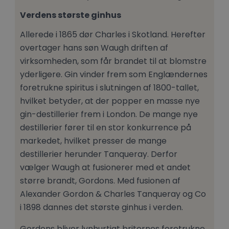
Verdens største ginhus
Allerede i 1865 dør Charles i Skotland. Herefter
overtager hans søn Waugh driften af
virksomheden, som får brandet til at blomstre
yderligere. Gin vinder frem som Englændernes
foretrukne spiritus i slutningen af 1800-tallet,
hvilket betyder, at der popper en masse nye
gin-destillerier frem i London. De mange nye
destillerier fører til en stor konkurrence på
markedet, hvilket presser de mange
destillerier herunder Tanqueray. Derfor
vælger Waugh at fusionerer med et andet
større brandt, Gordons. Med fusionen af
Alexander Gordon & Charles Tanqueray og Co
i 1898 dannes det største ginhus i verden.
Gordons bliver lynhurtigt briternes foretrukne