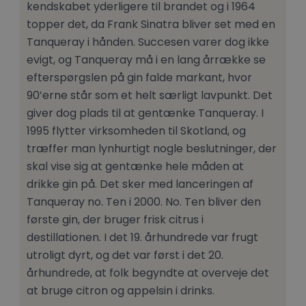
kendskabet yderligere til brandet og i 1964
topper det, da Frank Sinatra bliver set med en
Tanqueray i hånden. Succesen varer dog ikke
evigt, og Tanqueray må i en lang årrække se
efterspørgslen på gin falde markant, hvor
90’erne står som et helt særligt lavpunkt. Det
giver dog plads til at gentænke Tanqueray. I
1995 flytter virksomheden til Skotland, og
træffer man lynhurtigt nogle beslutninger, der
skal vise sig at gentænke hele måden at
drikke gin på. Det sker med lanceringen af
Tanqueray no. Ten i 2000. No. Ten bliver den
første gin, der bruger frisk citrus i
destillationen. I det 19. århundrede var frugt
utroligt dyrt, og det var først i det 20.
århundrede, at folk begyndte at overveje det
at bruge citron og appelsin i drinks.