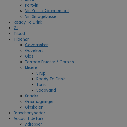
Portvin
Vin Kasse Abonnement
Vin Smagekasse
Ready To Drink
ØL
Tilbud
Tilbehør
Gaveæsker
Gavekort
Glas
Tørrede Frugter / Garnish
Mixere
Sirup
Ready To Drink
Tonic
Sodavand
Snacks
Ginsmagninger
Ginskolen
Branchenyheder
Account details
Adresser