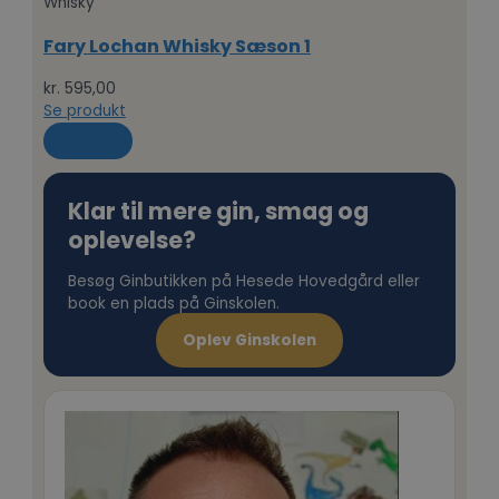
Whisky
Fary Lochan Whisky Sæson 1
kr.
595,00
Se produkt
Klar til mere gin, smag og
oplevelse?
Besøg Ginbutikken på Hesede Hovedgård eller
book en plads på Ginskolen.
Oplev Ginskolen