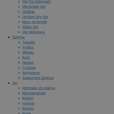
Gin fra Danmark
Økologisk Gin
Ginlikør
London Dry Gin
Navy Strength
Slåen Gin
Gin Miniature
Spiritus
Tequila
Vodka
Whisky
Rom
Hedvin
Cognac
Armagnac
Sukkerrørs Spiritus
Vin
Michaels Vin Hjørne
Mousserende
Bobler
Hvidvin
Rødvin
Rosé