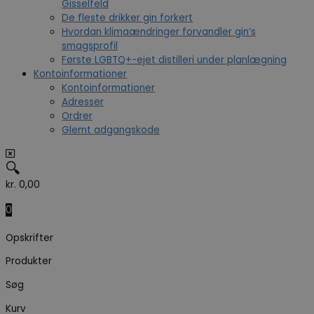
Gisselfeld
De fleste drikker gin forkert
Hvordan klimaændringer forvandler gin’s
smagsprofil
Første LGBTQ+-ejet distilleri under planlægning
Kontoinformationer
Kontoinformationer
Adresser
Ordrer
Glemt adgangskode
🔍
kr.
0,00
0
Opskrifter
Produkter
Søg
Kurv