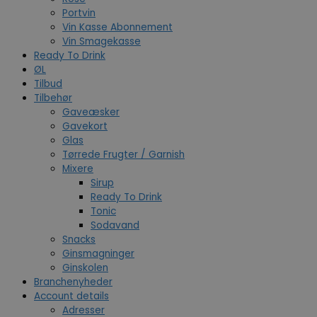
Portvin
Vin Kasse Abonnement
Vin Smagekasse
Ready To Drink
ØL
Tilbud
Tilbehør
Gaveæsker
Gavekort
Glas
Tørrede Frugter / Garnish
Mixere
Sirup
Ready To Drink
Tonic
Sodavand
Snacks
Ginsmagninger
Ginskolen
Branchenyheder
Account details
Adresser