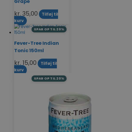
Grape
kr.
35,00
Tilføj til
kurv
SPAR OP TIL 20%
Fever-Tree Indian
Tonic 150ml
kr.
15,00
Tilføj til
kurv
SPAR OP TIL 20%