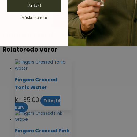
Ja tak!
Tilmeld
Måske senere
Produkter du tidligere har set
Relaterede varer
Fingers Crossed
Tonic Water
kr.
35,00
Tilføj til
kurv
Fingers Crossed Pink