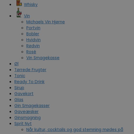
Whisky
Vin
Michaels Vin Hjørne
Portvin
Bobler
Hvidvin
Rødvin
Rosé
Vin Smagekasse
Øl
Tørrede Frugter
Tonic
Ready To Drink
Sirup
Gavekort
Glas
Gin Smagekasser
Gaveæsker
Ginsmagning
Sprit Nyt
Når kultur, cocktails og god stemning mødes på