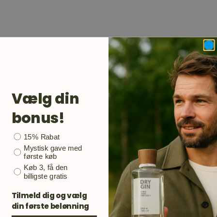
Gør som mange andre
danske ginelskere.
Vælg din
TILMELD DIG KUNDEKLUBBEN
bonus!
Din email er adgangen til opdateringer på
ginmarkedet. Ugens flaske, nye gin,
Bonusgave
15% Rabat
ginsmaginger og meget andet.
Mystisk gave med
første køb
Email
Køb 3, få den
billigste gratis
Tilmeld dig og vælg
Mobil
din første belønning