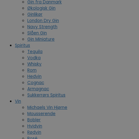
Gin fra Danmark
Økologisk Gin
Ginlikør
London Dry Gin
Navy Strength
Slåen Gin
Gin Miniature
Spiritus
Tequila
Vodka
Whisky
Rom
Hedvin
Cognac
Armagnac
Sukkerrørs Spiritus
Vin
Michaels Vin Hjørne
Mousserende
Bobler
Hvidvin
Rødvin
Rosé