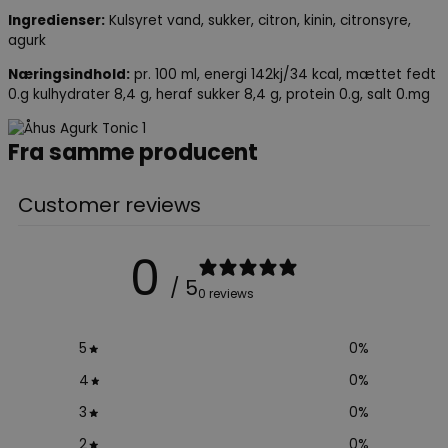
Ingredienser:
Kulsyret vand, sukker, citron, kinin, citronsyre,
agurk
Næringsindhold:
pr. 100 ml, energi 142kj/34 kcal, mættet fedt
0.g kulhydrater 8,4 g, heraf sukker 8,4 g, protein 0.g, salt 0.mg
Fra samme producent
Customer reviews
0
/ 5
0 reviews
5
0
%
4
0
%
3
0
%
2
0
%