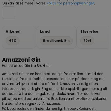
Du kan læse mere i vores
Politik for personoplysninger
.
Alkohol
Land
Størrelse
42%
Brasiliansk Gin
70cl
Amazzoni Gin
Handcrafted Gin fra Brazilien
Amazzoni Gin er en handcrafted gin fra Brasilien. Tilmed den
første gin fra det fodboldtossede land her på siden – og det
er vi naturligvis ret stolte af, fordi Amazzoni virkelig er en
interessant og unik gin. Bag den unikke opskrift gemmer sig alt
det bedste fra den engelske ginskole, hvorefter den bliver
piftet op med botanicals fra Brasilien samt exotiske lækkerier
fra den store regnskov, Amazonas.
På botanicalssiden finder du nemlig: Enebær, Koriander,