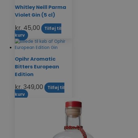
Whitley Neill Parma
Violet Gin (5 cl)
kr.
45,00
Tilføj til
kurv
Opihr Aromatic
Bitters European
Edition
kr.
349,00
Tilføj til
kurv