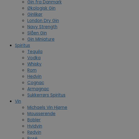
Gin fra Danmark
Økologisk Gin
Ginlikør
London Dry Gin
Navy Strength
Slåen Gin
Gin Miniature
Spiritus
Tequila
Vodka
Whisky
Rom
Hedvin
Cognac
Armagnac
Sukkerrørs Spiritus
Vin
Michaels Vin Hjørne
Mousserende
Bobler
Hvidvin
Rødvin
Rosé