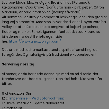
Laurbærblade, Maxixe-Agurk, Brazilian nut (Paranød),
kakaobønner, Cipó Cravo (Lian), Brasiliansk pink peber, Citron,
Mandarin, Victoria Amazonica (Kæmpeåkande).
Alt sammen i et utroligt kompot af lækker gin, der i den grad er
lang vej hjemmefra. Amazzoni bliver destilleriet i byen Paraíba
Valley i staten Rio de Janeiro omgivet af kejserlige palmer,
floder og marker. Et helt igennem fantastisk sted – bare se
billederne fra destillieriets egen side
her:
https://www.amazzonigin.com/
Det er tilmed Latinamerikas største spiritusfremstilling, der
foregår der. Og naturligvis på traditionelle kobberkedler!
Serveringsforslag
Vi mener, at du bør nøde denne gin med en mild tonic, der
fremhæver det bedste i ginnen. Den skal helst ikke være for
bitter.
6 cl Amazzoni Gin
12 cl
Imperdibile – Wild Botanical Tonic
En skive limefrugt – gerne dehydreret
En masse is!