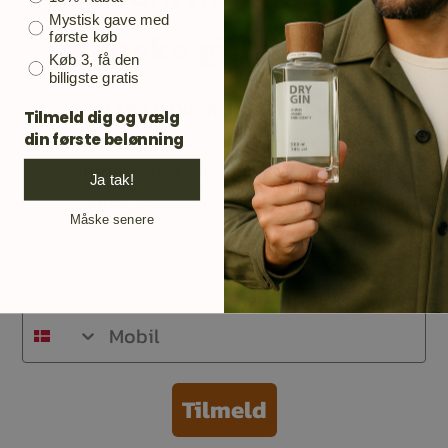
Mystisk gave med
danske ginelskere.
første køb
Køb 3, få den
billigste gratis
TILMELD DIG KUNDEKLUBBEN
Tilmeld dig og vælg
Din email er adgangen til opdateringer på
din første belønning
ginmarkedet. Ugens flaske, nye gin,
Ja tak!
ginsmaginger og meget andet.
Måske senere
Email
Mobil
Tilmeld