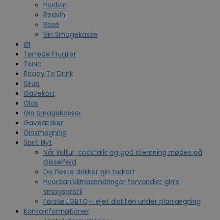
Hvidvin
Rødvin
Rosé
Vin Smagekasse
Øl
Tørrede Frugter
Tonic
Ready To Drink
Sirup
Gavekort
Glas
Gin Smagekasser
Gaveæsker
Ginsmagning
Sprit Nyt
Når kultur, cocktails og god stemning mødes på
Gisselfeld
De fleste drikker gin forkert
Hvordan klimaændringer forvandler gin’s
smagsprofil
Første LGBTQ+-ejet distilleri under planlægning
Kontoinformationer