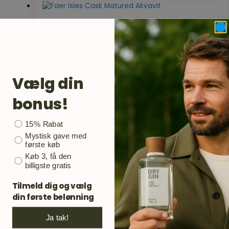
Faer Isles Cask Matured Akvavit
kr.
269,00
Tilføj til kurv
Vælg din
Heidell Gin
bonus!
kr.
299,00
Tilføj til kurv
Bonusgave
15% Rabat
Mystisk gave med
første køb
Køb 3, få den
billigste gratis
Epos Gin
Tilmeld dig og vælg
kr.
349,00
Tilføj til kurv
din første belønning
Ja tak!