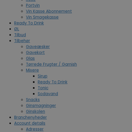
Portvin
Vin Kasse Abonnement
Vin Smagekasse
Ready To Drink
ØL
Tilbud
Tilbehør
Gaveæsker
Gavekort
Glas
Tørrede Frugter / Garnish
Mixere
Sirup
Ready To Drink
Tonic
Sodavand
Snacks
Ginsmagninger
Ginskolen
Branchenyheder
Account details
Adresser