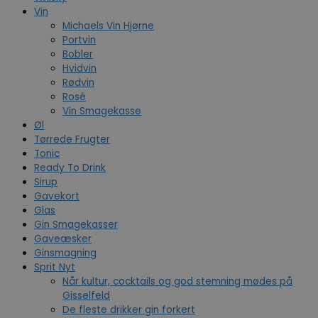
Vin
Michaels Vin Hjørne
Portvin
Bobler
Hvidvin
Rødvin
Rosé
Vin Smagekasse
Øl
Tørrede Frugter
Tonic
Ready To Drink
Sirup
Gavekort
Glas
Gin Smagekasser
Gaveæsker
Ginsmagning
Sprit Nyt
Når kultur, cocktails og god stemning mødes på
Gisselfeld
De fleste drikker gin forkert