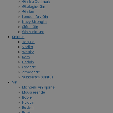
Gin fra Danmark
Økologisk Gin
Ginlikør
London Dry Gin
Navy Strength
Slåen Gin
Gin Miniature
Spiritus
Tequila
Vodka
Whisky
Rom
Hedvin
Cognac
Armagnac
Sukkerrørs Spiritus
Vin
Michaels Vin Hjørne
Mousserende
Bobler
Hvidvin
Rødvin
Rosé