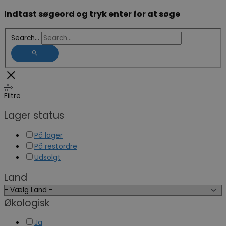
Indtast søgeord og tryk enter for at søge
Search...
Filtre
Lager status
På lager
På restordre
Udsolgt
Land
Økologisk
Ja