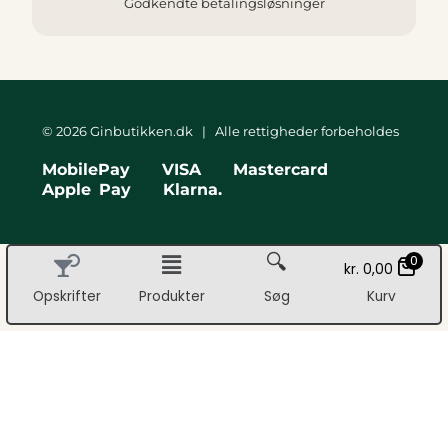
Godkendte betalingsløsninger
© 2026 Ginbutikken.dk | Alle rettigheder forbeholdes
MobilePay VISA Mastercard
Apple Pay Klarna.
🔍
0
kr.
0,00
Opskrifter
Produkter
Søg
Kurv