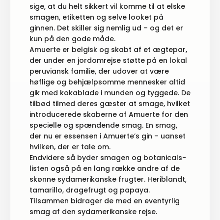
sige, at du helt sikkert vil komme til at elske
smagen, etiketten og selve looket på
ginnen. Det skiller sig nemlig ud – og det er
kun på den gode måde.
Amuerte er belgisk og skabt af et ægtepar,
der under en jordomrejse støtte på en lokal
peruviansk familie, der udover at være
høflige og behjælpsomme mennesker altid
gik med kokablade i munden og tyggede. De
tilbød tilmed deres gæster at smage, hvilket
introducerede skaberne af Amuerte for den
specielle og spændende smag. En smag,
der nu er essensen i Amuerte’s gin – uanset
hvilken, der er tale om.
Endvidere så byder smagen og botanicals-
listen også på en lang række andre af de
skønne sydamerikanske frugter. Heriblandt,
tamarillo, dragefrugt og papaya.
Tilsammen bidrager de med en eventyrlig
smag af den sydamerikanske rejse.