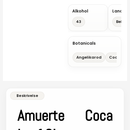
Alkohol
Land
43
Belgis
Botanicals
Angelikarod
Coca Leaf
Amuerte Coca