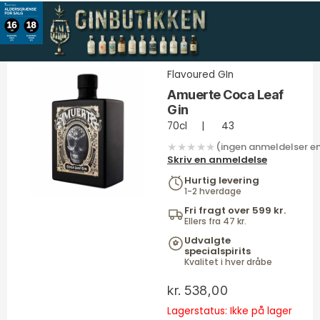
Gå
til
indholdet
Flavoured GIn
Amuerte Coca Leaf
Gin
70cl
|
43
★★★★★
(ingen anmeldelser e
Skriv en anmeldelse
Hurtig levering
1-2 hverdage
Fri fragt over 599 kr.
Ellers fra 47 kr.
Udvalgte
specialspirits
Kvalitet i hver dråbe
kr.
538,00
Lagerstatus: Ikke på lager