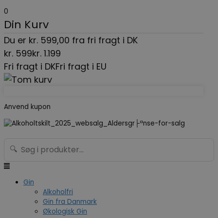
Gå
Menu
Search...
0
til
Din Kurv
indholdet
Du er
kr.
599,00
fra fri fragt i DK
kr.
599
kr.
1.199
Fri fragt i DK
Fri fragt i EU
Anvend kupon
🔍
Gin
Alkoholfri
Gin fra Danmark
Økologisk Gin