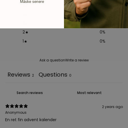
Måske senere
5
50
%
4
0
%
3
50
%
2
0
%
1
0
%
Ask a question
Write a review
Reviews
Questions
2
0
2 years ago
Anonymous
En ret fin advent kalender