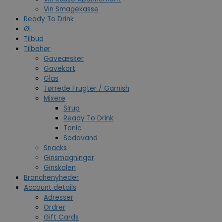
Vin Smagekasse
Ready To Drink
ØL
Tilbud
Tilbehør
Gaveæsker
Gavekort
Glas
Tørrede Frugter / Garnish
Mixere
Sirup
Ready To Drink
Tonic
Sodavand
Snacks
Ginsmagninger
Ginskolen
Branchenyheder
Account details
Adresser
Ordrer
Gift Cards