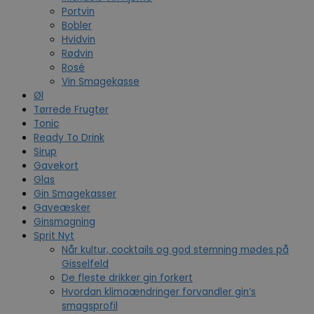
Portvin
Bobler
Hvidvin
Rødvin
Rosé
Vin Smagekasse
Øl
Tørrede Frugter
Tonic
Ready To Drink
Sirup
Gavekort
Glas
Gin Smagekasser
Gaveæsker
Ginsmagning
Sprit Nyt
Når kultur, cocktails og god stemning mødes på
Gisselfeld
De fleste drikker gin forkert
Hvordan klimaændringer forvandler gin’s
smagsprofil