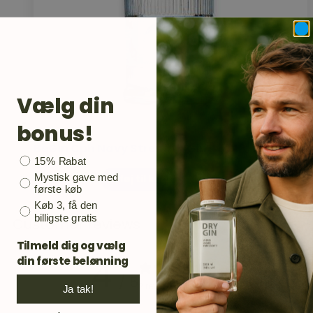
Vælg din
bonus!
BeGin Cph Navy Strength Gin
Bonusgave
15% Rabat
kr.
349,00
Mystisk gave med
Tilføj til kurv
første køb
Køb 3, få den
billigste gratis
Customer reviews
Tilmeld dig og vælg
4
din første belønning
/ 5
2 reviews
Ja tak!