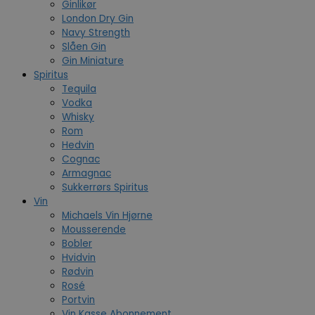
Ginlikør
London Dry Gin
Navy Strength
Slåen Gin
Gin Miniature
Spiritus
Tequila
Vodka
Whisky
Rom
Hedvin
Cognac
Armagnac
Sukkerrørs Spiritus
Vin
Michaels Vin Hjørne
Mousserende
Bobler
Hvidvin
Rødvin
Rosé
Portvin
Vin Kasse Abonnement