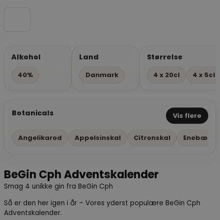
Alkohol
Land
Størrelse
40%
Danmark
4 x 20cl
4 x 5cl
Botanicals
Vis flere
Angelikarod
Appelsinskal
Citronskal
Enebær
BeGin Cph Adventskalender
Smag 4 unikke gin fra BeGin Cph
Så er den her igen i år – Vores yderst populære BeGin Cph
Adventskalender.