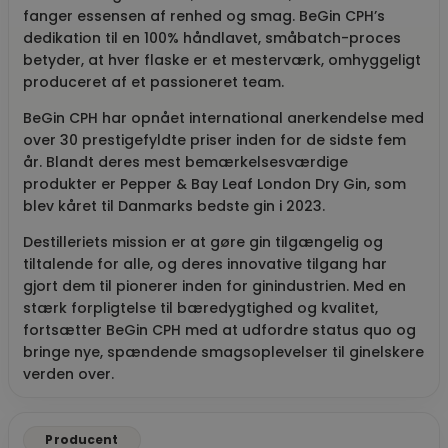
fanger essensen af renhed og smag. BeGin CPH’s
dedikation til en 100% håndlavet, småbatch-proces
betyder, at hver flaske er et mesterværk, omhyggeligt
produceret af et passioneret team.
BeGin CPH har opnået international anerkendelse med
over 30 prestigefyldte priser inden for de sidste fem
år. Blandt deres mest bemærkelsesværdige
produkter er Pepper & Bay Leaf London Dry Gin, som
blev kåret til Danmarks bedste gin i 2023.
Destilleriets mission er at gøre gin tilgængelig og
tiltalende for alle, og deres innovative tilgang har
gjort dem til pionerer inden for ginindustrien. Med en
stærk forpligtelse til bæredygtighed og kvalitet,
fortsætter BeGin CPH med at udfordre status quo og
bringe nye, spændende smagsoplevelser til ginelskere
verden over.
Producent