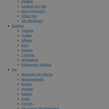
Ginlikør
London Dry Gin
Navy Strength
Slåen Gin
Gin Miniature
Spiritus
Tequila
Vodka
Whisky
Rom
Hedvin
Cognac
Armagnac
Sukkerrørs Spiritus
Vin
Michaels Vin Hjørne
Mousserende
Bobler
Hvidvin
Rødvin
Rosé
Portvin
Vin Kasse Abonnement