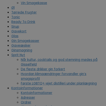
Vin Smagekasse
Øl
Tørrede Frugter
Tonic
Ready To Drink
Sirup
Gavekort
Glas
Gin Smagekasser
Gaveæsker
Ginsmagning
Sprit Nyt
Når kultur, cocktails og god stemning mødes på
Gisselfeld
De fleste drikker gin forkert
Hvordan klimaændringer forvandler gin’s
smagsprofil
Første LGBTQ+-ejet distilleri under planlægning
Kontoinformationer
Kontoinformationer
Adresser
Ordrer