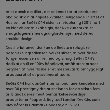
er et dansk destilleri, der er kendt for at producere
økologisk gin af højeste kvalitet. Beliggende i hjertet af
Haslev, har BeGin CPH siden sin etablering i 2019 haft
en klar vision: at skabe gin, der ikke kun forkæler
smagsløgene, men også glæder øjet med deres
smukke design.
Destilleriet anvender kun de fineste økologiske
botaniske ingredienser, hvilket sikrer, at hver flaske
fanger essensen af renhed og smag. BeGin CPH’s
dedikation til en 100% håndlavet, småbatch-proces
betyder, at hver flaske er et mesterværk, omhyggeligt
produceret af et passioneret team.
BeGin CPH har opnået international anerkendelse med
over 30 prestigefyldte priser inden for de sidste fem
år. Blandt deres mest bemærkelsesværdige
produkter er Pepper & Bay Leaf London Dry Gin, som
blev kåret til Danmarks bedste gin i 2023.