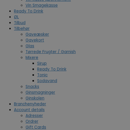
Vin Smagekasse
Ready To Drink
ØL
Tilbud
Tilbehør
Gaveæsker
Gavekort
Glas
Tørrede Frugter / Garnish
Mixere
Sirup
Ready To Drink
Tonic
Sodavand
Snacks
Ginsmagninger
Ginskolen
Branchenyheder
Account details
Adresser
Ordrer
Gift Cards