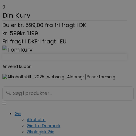
Gå
Menu
Search...
0
til
Din Kurv
indholdet
Du er
kr.
599,00
fra fri fragt i DK
kr.
599
kr.
1.199
Fri fragt i DK
Fri fragt i EU
Anvend kupon
🔍
Gin
Alkoholfri
Gin fra Danmark
Økologisk Gin