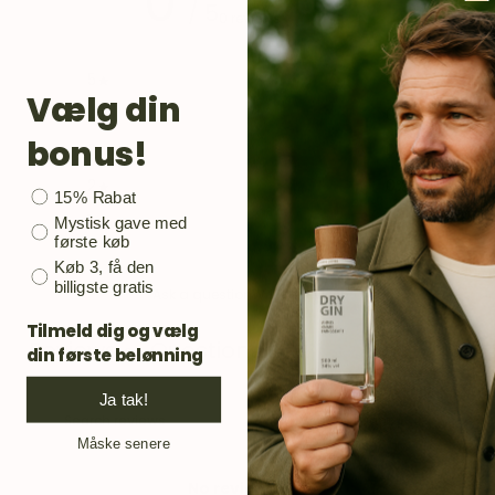
0
/ 5
0 reviews
5
0
%
Vælg din
4
0
%
bonus!
3
0
%
2
0
%
Bonusgave
15% Rabat
1
0
%
Mystisk gave med
første køb
Køb 3, få den
billigste gratis
Ask a question
Write a review
Tilmeld dig og vælg
Reviews
Questions
din første belønning
0
0
Ja tak!
Måske senere
No reviews yet