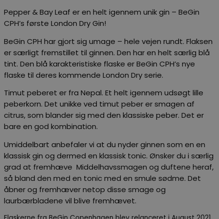
Pepper & Bay Leaf er en helt igennem unik gin – BeGin
CPH’s første London Dry Gin!
BeGin CPH har gjort sig umage – hele vejen rundt. Flaksen
er særligt fremstillet til ginnen. Den har en helt særlig blå
tint. Den blå karakteristiske flaske er BeGin CPH’s nye
flaske til deres kommende London Dry serie.
Timut peberet er fra Nepal. Et helt igennem udsøgt lille
peberkorn. Det unikke ved timut peber er smagen af
citrus, som blander sig med den klassiske peber. Det er
bare en god kombination.
Umiddelbart anbefaler vi at du nyder ginnen som en en
klassisk gin og dermed en klassisk tonic. Ønsker du i særlig
grad at fremhæve Middelhavssmagen og duftene heraf,
så bland den med en tonic med en smule sødme. Det
åbner og fremhæver netop disse smage og
laurbærbladene vil blive fremhævet.
Flaskerne fra BeGin Copenhagen blev relanceret i August 2021,