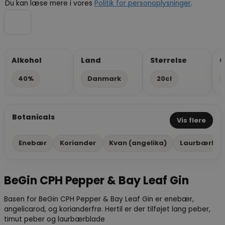
Du kan læse mere i vores
Politik for personoplysninger
.
Alkohol
Land
Størrelse
G
40%
Danmark
20cl
Botanicals
Vis flere
Enebær
Koriander
Kvan (angelika)
Laurbærbla
BeGin CPH Pepper & Bay Leaf Gin
Basen for BeGin CPH Pepper & Bay Leaf Gin er enebær,
angelicarod, og korianderfrø. Hertil er der tilføjet lang peber,
timut peber og laurbærblade