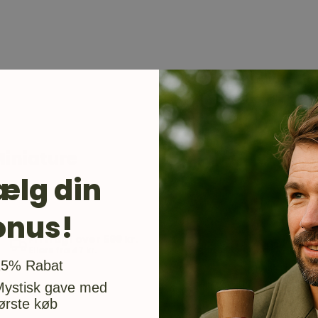
Miniature
ælg din
onus!
Fri fragt over 599 kr.
Ellers fra 47 kr.
usgave
15% Rabat
Mystisk gave med
ørste køb