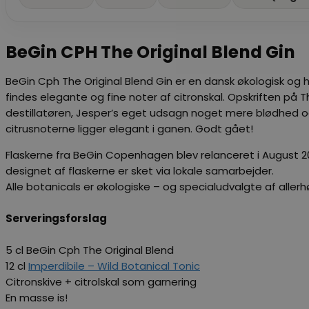
BeGin CPH The Original Blend Gin
BeGin Cph The Original Blend Gin er en dansk økologisk og 
findes elegante og fine noter af citronskal. Opskriften på T
destillatøren, Jesper’s eget udsagn noget mere blødhed og
citrusnoterne ligger elegant i ganen. Godt gået!
Flaskerne fra BeGin Copenhagen blev relanceret i August 2021
designet af flaskerne er sket via lokale samarbejder.
Alle botanicals er økologiske – og specialudvalgte af aller
Serveringsforslag
5 cl BeGin Cph The Original Blend
12 cl
Imperdibile – Wild Botanical Tonic
Citronskive + citrolskal som garnering
En masse is!