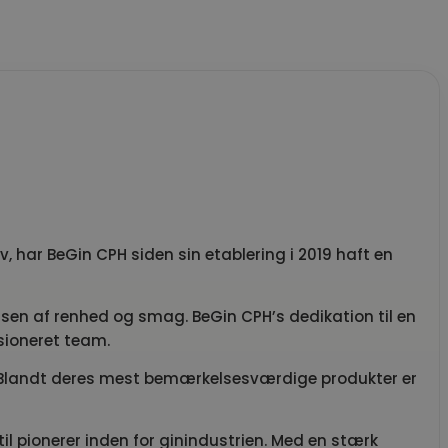
ev, har BeGin CPH siden sin etablering i 2019 haft en
ensen af renhed og smag. BeGin CPH’s dedikation til en
sioneret team.
r. Blandt deres mest bemærkelsesværdige produkter er
til pionerer inden for ginindustrien. Med en stærk