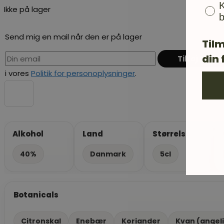
K
Ikke på lager
b
Send mig en mail når den er på lager
Tilm
din 
i vores
Politik for personoplysninger
.
Alkohol
Land
Størrelse
40%
Danmark
5cl
Botanicals
Citronskal
Enebær
Koriander
Kvan (angel