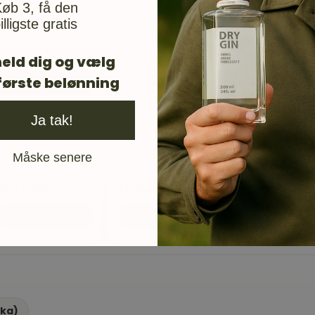
øb 3, få den
illigste gratis
eld dig og vælg
første belønning
Din e-mail vil blive brugt til at give 
Ja tak!
Måske senere
Gin Type
Producent
Flavoured GIn
BeGin CPH
ika)