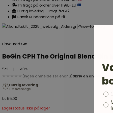
Fri fragt på ordrer over 1199,- EU
Hurtig levering - Fragt fra 47,-
Dansk Kundeservice på tlf
Flavoured GIn
BeGin CPH The Original Blend Gin 
V
5cl
|
40%
★★★★★
(ingen anmeldelser endnu)
Skriv en anmeldelse
b
Hurtig levering
1-2 hverdage
Bon
kr.
55,00
f
Lagerstatus: Ikke på lager