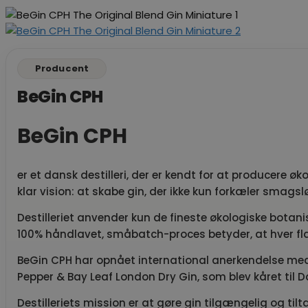
Producent
BeGin CPH
BeGin CPH
er et dansk destilleri, der er kendt for at producere øk
klar vision: at skabe gin, der ikke kun forkæler sma
Destilleriet anvender kun de fineste økologiske botani
100% håndlavet, småbatch-proces betyder, at hver fl
BeGin CPH har opnået international anerkendelse med 
Pepper & Bay Leaf London Dry Gin, som blev kåret til 
Destilleriets mission er at gøre gin tilgængelig og til