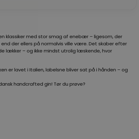
å en klassiker med stor smag af enebær – ligesom, der
end der ellers på normalvis ville være. Det skaber efter
 lækker – og ikke mindst utrolig læskende, hvor
n er lavet i Italien, labelsne bliver sat på i hånden – og
e dansk handcrafted gin! Tør du prøve?