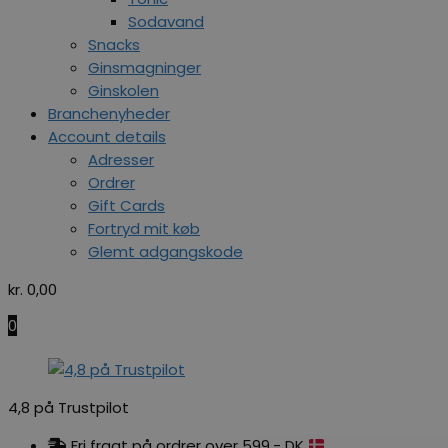
Sodavand
Snacks
Ginsmagninger
Ginskolen
Branchenyheder
Account details
Adresser
Ordrer
Gift Cards
Fortryd mit køb
Glemt adgangskode
kr.
0,00
0
4,8 på Trustpilot
Fri fragt på ordrer over 599,- DK