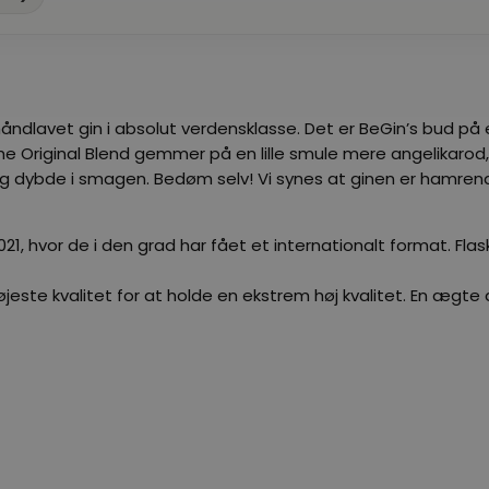
håndlavet gin i absolut verdensklasse. Det er BeGin’s bud p
he Original Blend gemmer på en lille smule mere angelikarod, 
 dybde i smagen. Bedøm selv! Vi synes at ginen er hamrende
, hvor de i den grad har fået et internationalt format. Flaske
højeste kvalitet for at holde en ekstrem høj kvalitet. En ægt