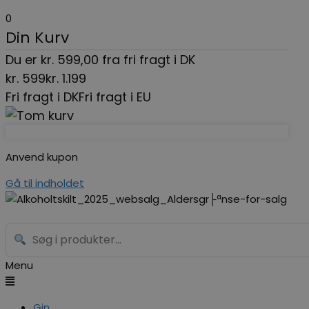
0
Din Kurv
Du er
kr.
599,00
fra fri fragt i DK
kr.
599
kr.
1.199
Fri fragt i DK
Fri fragt i EU
Anvend kupon
Gå til indholdet
Menu
Gin