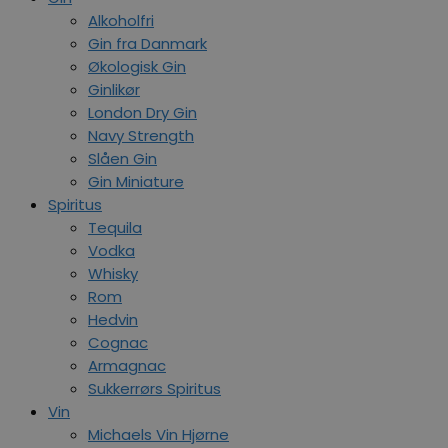
Alkoholfri
Gin fra Danmark
Økologisk Gin
Ginlikør
London Dry Gin
Navy Strength
Slåen Gin
Gin Miniature
Spiritus
Tequila
Vodka
Whisky
Rom
Hedvin
Cognac
Armagnac
Sukkerrørs Spiritus
Vin
Michaels Vin Hjørne