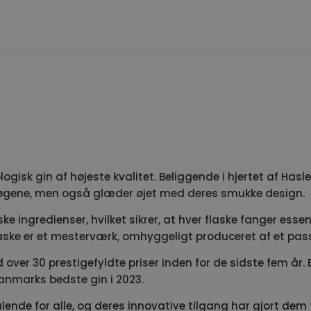
ologisk gin af højeste kvalitet. Beliggende i hjertet af Hasl
gsløgene, men også glæder øjet med deres smukke design.
ske ingredienser, hvilket sikrer, at hver flaske fanger ess
aske er et mesterværk, omhyggeligt produceret af et pas
over 30 prestigefyldte priser inden for de sidste fem å
Danmarks bedste gin i 2023.
talende for alle, og deres innovative tilgang har gjort dem 