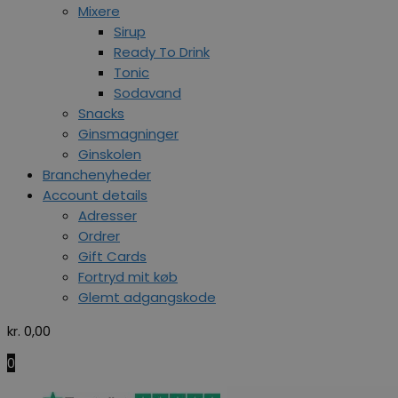
Mixere
Sirup
Ready To Drink
Tonic
Sodavand
Snacks
Ginsmagninger
Ginskolen
Branchenyheder
Account details
Adresser
Ordrer
Gift Cards
Fortryd mit køb
Glemt adgangskode
kr.
0,00
0