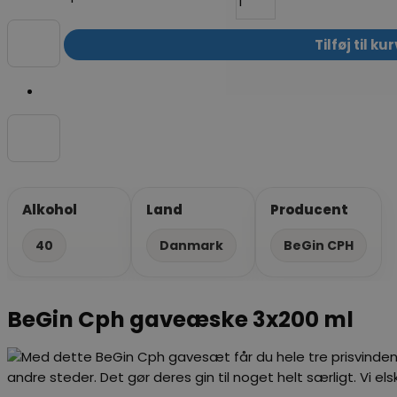
Tilføj til kur
Alkohol
Land
Producent
40
Danmark
BeGin CPH
BeGin Cph gaveæske 3x200 ml
Med dette BeGin Cph gavesæt får du hele tre prisvindende
andre steder. Det gør deres gin til noget helt særligt. Vi el