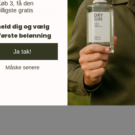
øb 3, få den
illigste gratis
Fri fragt over 599 kr.
Ellers fra 47 kr.
eld dig og vælg
første belønning
Ja tak!
Måske senere