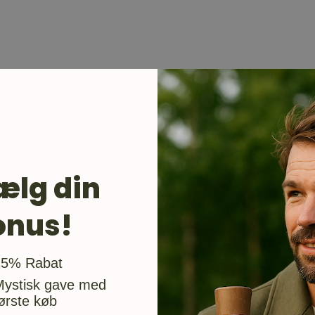
ælg din
onus!
usgave
15% Rabat
Mystisk gave med
ørste køb