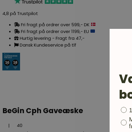
4,8 på Trustpilot
Fri fragt på ordrer over 599,- DK
Fri fragt på ordrer over 1199,- EU
Hurtig levering - Fragt fra 47,-
Dansk Kundeservice på tlf
V
b
BeGin Cph Gaveæske
Bon
|
40
f