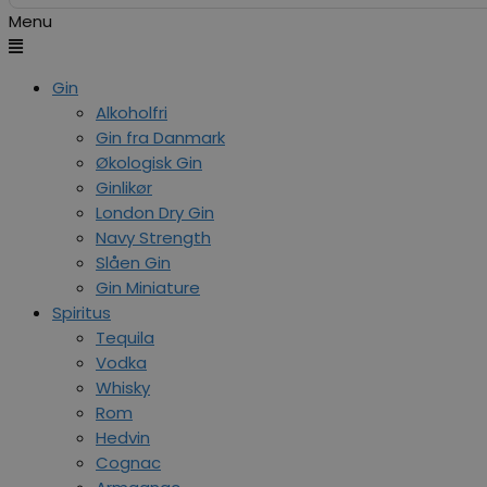
Menu
Gin
Alkoholfri
Gin fra Danmark
Økologisk Gin
Ginlikør
London Dry Gin
Navy Strength
Slåen Gin
Gin Miniature
Spiritus
Tequila
Vodka
Whisky
Rom
Hedvin
Cognac