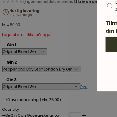
★★★★★
(ingen anmeldelser endnu)
Skriv en anmeldelse
K
b
Hurtig levering
1-2 hverdage
Tilm
kr.
450,00
din 
Lagerstatus: Ikke på lager
Gin 1
Gin 2
Gin 3
Ryd
Gaveindpakning (+
kr.
25,00
)
Quantity
BeGin Cph Gaveæske antal