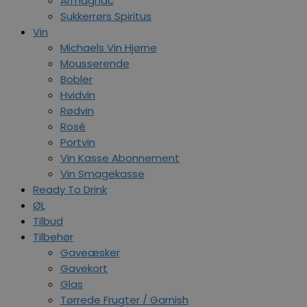
Armagnac
Sukkerrørs Spiritus
Vin
Michaels Vin Hjørne
Mousserende
Bobler
Hvidvin
Rødvin
Rosé
Portvin
Vin Kasse Abonnement
Vin Smagekasse
Ready To Drink
ØL
Tilbud
Tilbehør
Gaveæsker
Gavekort
Glas
Tørrede Frugter / Garnish