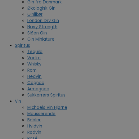
Gin fra Danmark
Økologisk Gin
Ginlikør
London Dry Gin
Navy Strength
Slåen Gin
Gin Miniature
Spiritus
Tequila
Vodka
Whisky
Rom
Hedvin
Cognac
Armagnac
Sukkerrørs Spiritus
Vin
Michaels Vin Hjørne
Mousserende
Bobler
Hvidvin
Rødvin
Rosé