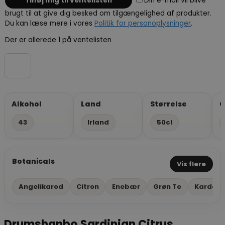
Din e-mail vil blive
brugt til at give dig besked om tilgængelighed af produkter.
Du kan læse mere i vores
Politik for personoplysninger
.
Der er allerede 1 på ventelisten
Alkohol
Land
Størrelse
G
43
Irland
50cl
Botanicals
Vis flere
Angelikarod
Citron
Enebær
Grøn Te
Karde
Drumshanbo Sardinian Citrus