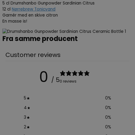
5 cl Drumshanbo Gunpowder Sardinian Citrus
12 cl
Nørrebrew Tonicvand
Garnér med en skive citron
En masse is!
Fra samme producent
Customer reviews
0
/ 5
0 reviews
5
0
%
4
0
%
3
0
%
2
0
%