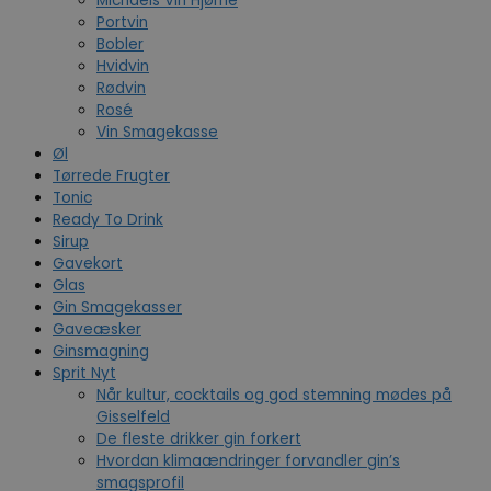
Michaels Vin Hjørne
Portvin
Bobler
Hvidvin
Rødvin
Rosé
Vin Smagekasse
Øl
Tørrede Frugter
Tonic
Ready To Drink
Sirup
Gavekort
Glas
Gin Smagekasser
Gaveæsker
Ginsmagning
Sprit Nyt
Når kultur, cocktails og god stemning mødes på
Gisselfeld
De fleste drikker gin forkert
Hvordan klimaændringer forvandler gin’s
smagsprofil