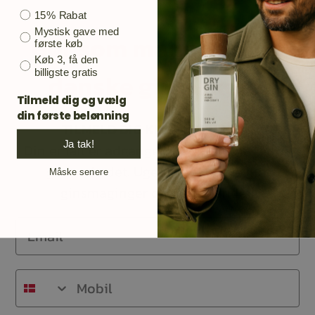
Bonusgave
15% Rabat
Mystisk gave med
Gør som mange andre
første køb
Køb 3, få den
billigste gratis
danske ginelskere.
Tilmeld dig og vælg
din første belønning
TILMELD DIG KUNDEKLUBBEN
Ja tak!
Din email er adgangen til opdateringer på
ginmarkedet. Ugens flaske, nye gin,
Måske senere
ginsmaginger og meget andet.
Email
Mobil