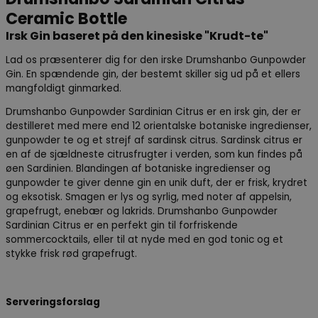
Ceramic Bottle
Irsk Gin baseret på den kinesiske "Krudt-te"
Lad os præsenterer dig for den irske Drumshanbo Gunpowder
Gin. En spændende gin, der bestemt skiller sig ud på et ellers
mangfoldigt ginmarked.
Drumshanbo Gunpowder Sardinian Citrus er en irsk gin, der er
destilleret med mere end 12 orientalske botaniske ingredienser,
gunpowder te og et strejf af sardinsk citrus. Sardinsk citrus er
en af de sjældneste citrusfrugter i verden, som kun findes på
øen Sardinien. Blandingen af botaniske ingredienser og
gunpowder te giver denne gin en unik duft, der er frisk, krydret
og eksotisk. Smagen er lys og syrlig, med noter af appelsin,
grapefrugt, enebær og lakrids. Drumshanbo Gunpowder
Sardinian Citrus er en perfekt gin til forfriskende
sommercocktails, eller til at nyde med en god tonic og et
stykke frisk rød grapefrugt.
Serveringsforslag