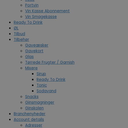
Portvin
Vin Kasse Abonnement
Vin Smagekasse
Ready To Drink
ØL
Tilbud
Tilbehør
Gaveæsker
Gavekort
Glas
Tørrede Frugter / Garnish
Mixere
Sirup
Ready To Drink
Tonic
Sodavand
Snacks
Ginsmagninger
Ginskolen
Branchenyheder
Account details
Adresser