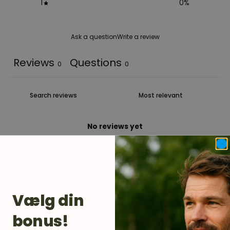
1
0
%
Ask a question
Write a review
Reviews
Questions
0
0
No reviews yet
Vælg din
bonus!