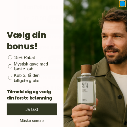
San Pellegrino Citrus Tonic
kr.
20,00
Tilføj til kurv
Vælg din
bonus!
Whitley Neill Original Gin (5 cl)
Bonusgave
15% Rabat
kr.
45,00
Tilføj til kurv
Mystisk gave med
første køb
Køb 3, få den
billigste gratis
Whitley Neill | Rhubarb & Ginger Gin (5 cl)
Tilmeld dig og vælg
din første belønning
kr.
45,00
Tilføj til kurv
Ja tak!
Måske senere