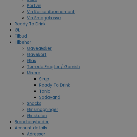
Portvin
Vin Kasse Abonnement
Vin Smagekasse
Ready To Drink
ØL
Tilbud
Tilbehør
Gaveæsker
Gavekort
Glas
Tørrede Frugter / Garnish
Mixere
Sirup
Ready To Drink
Tonic
Sodavand
Snacks
Ginsmagninger
Ginskolen
Branchenyheder
Account details
Adresser