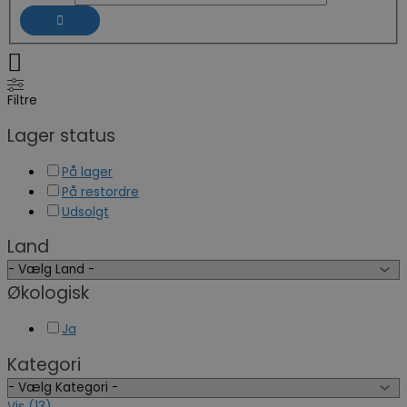
Filtre
Lager status
På lager
På restordre
Udsolgt
Land
Økologisk
Ja
Kategori
Vis
(
13
)