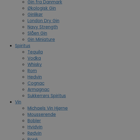
Gin fra Danmark
Økologisk Gin
Ginlikør
London Dry Gin
Navy Strength
Slåen Gin
Gin Miniature
Spiritus
Tequila
Vodka
Whisky
Rom
Hedvin
Cognac
Armagnac
Sukkerrørs Spiritus
Vin
Michaels Vin Hjørne
Mousserende
Bobler
Hvidvin
Rødvin
Rosé