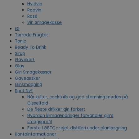
Hvidvin
Rødvin
Rosé
Vin Smagekasse
Øl
Tørrede Frugter
Tonic
Ready To Drink
Sirup
Gavekort
Glas
Gin Smagekasser
Gaveæsker
Ginsmagning
Sprit Nyt
Når kultur, cocktails og god stemning mødes på
Gisselfeld
De fleste drikker gin forkert
Hvordan klimaændringer forvandler gin’s
smagsprofil
Første LGBTQ+-ejet distilleri under planlægning
Kontoinformationer