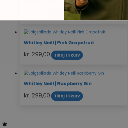
Whitley Neill | Raspberry Gin (5 cl)
kr.
45,00
Tilføj til kurv
Whitley Neill | Pink Grapefruit
kr.
299,00
Tilføj til kurv
Whitley Neill | Raspberry Gin
kr.
299,00
Tilføj til kurv