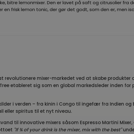
 bitre lemonmixer. Den er lavet på saft og citrusolier fra de 
ver en frisk lemon tonic, der gør det godt, som den er, men is
 revolutionere mixer-markedet ved at skabe produkter af h
Tree etableret sig som en global markedsleder inden for 
lder i verden – fra kinin i Congo til ingefær fra Indien o
ller spiritus til et nyt niveau.
cvand til innovative mixers såsom Espresso Martini Mixer,
ottoet
"If ¾ of your drink is the mixer, mix with the best"
under