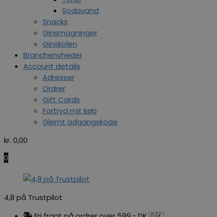
Sodavand
Snacks
Ginsmagninger
Ginskolen
Branchenyheder
Account details
Adresser
Ordrer
Gift Cards
Fortryd mit køb
Glemt adgangskode
kr.
0,00
0
4,8 på Trustpilot
Fri fragt på ordrer over 599,- DK 🇩🇰