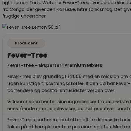
Light Lemon Tonic Water er Fever-Trees svar på den klassiske,
fra Congo, der giver den klassiske, bitre tonicsmag. Det gi
frugtige undertoner.
Producent
Fever-Tree
Fever-Tree – Eksperter i Premium Mixers
Fever-Tree blev grundlagt i 2005 med en mission om at
uden kunstige tilsætningsstoffer. Siden da har Fever-
bartendere og cocktailentusiaster verden over.
Virksomheden henter sine ingredienser fra de bedste ki
enestående smagsoplevelser, der løfter enhver cocktail e
Fever-Tree’s sortiment omfatter alt fra klassiske toni
fokus på at komplementere premium spiritus. Med m