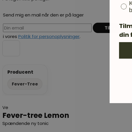
K
b
Send mig en mail når den er på lager
Tilm
din 
i vores
Politik for personoplysninger
.
Producent
Fever-Tree
Ve
Fever-tree Lemon
Spændende ny tonic