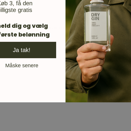
øb 3, få den
illigste gratis
eld dig og vælg
Din e-mail vil blive brugt til at give 
første belønning
Ja tak!
Måske senere