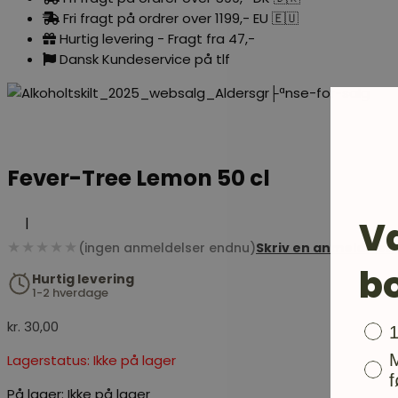
Fri fragt på ordrer over 1199,- EU 🇪🇺
Hurtig levering - Fragt fra 47,-
Dansk Kundeservice på tlf
Fever-Tree Lemon 50 cl
V
|
★★★★★
(ingen anmeldelser endnu)
Skriv en anmeldelse
b
Hurtig levering
1-2 hverdage
kr.
30,00
Bon
Lagerstatus: Ikke på lager
f
På lager:
Ikke på lager