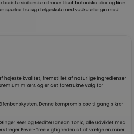
bedste sicilianske citroner tilsat botaniske olier og kinin
ær sparker fra sig i følgeskab med vodka eller gin med
øjeste kvalitet, fremstillet af naturlige ingredienser
premium mixers og er det foretrukne valg for
g Elfenbenskysten. Denne kompromisløse tilgang sikrer
 Ginger Beer og Mediterranean Tonic, alle udviklet med
streger Fever-Tree vigtigheden af at vælge en mixer,