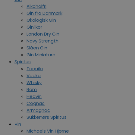
Alkoholfri
Gin fra Danmark
Økologisk Gin
Ginlikør
London Dry Gin
Navy Strength
Slåen Gin
Gin Miniature
Spiritus
Tequila
Vodka
Whisky
Rom
Hedvin
Cognac
Armagnac
Sukkerrørs Spiritus
Vin
Michaels Vin Hjørne