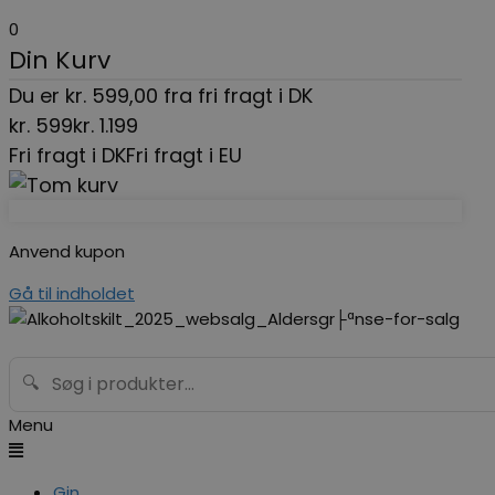
0
Din Kurv
Du er
kr.
599,00
fra fri fragt i DK
kr.
599
kr.
1.199
Fri fragt i DK
Fri fragt i EU
Anvend kupon
Gå til indholdet
🔍
Menu
Gin