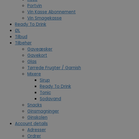
Portvin
Vin Kasse Abonnement
Vin Smagekasse
Ready To Drink
ØL
Tilbud
Tilbehør
Gaveæsker
Gavekort
Glas
Tørrede Frugter / Garnish
Mixere
Sirup
Ready To Drink
Tonic
Sodavand
Snacks
Ginsmagninger
Ginskolen
Account details
Adresser
Ordrer