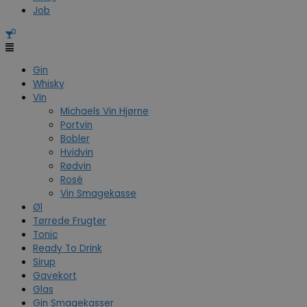
Job
Gin
Whisky
Vin
Michaels Vin Hjørne
Portvin
Bobler
Hvidvin
Rødvin
Rosé
Vin Smagekasse
Øl
Tørrede Frugter
Tonic
Ready To Drink
Sirup
Gavekort
Glas
Gin Smagekasser