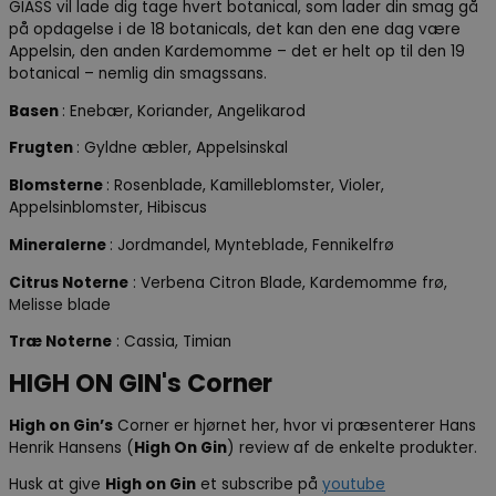
GIASS vil lade dig tage hvert botanical, som lader din smag gå
på opdagelse i de 18 botanicals, det kan den ene dag være
Appelsin, den anden Kardemomme – det er helt op til den 19
botanical – nemlig din smagssans.
Basen
: Enebær, Koriander, Angelikarod
Frugten
: Gyldne æbler, Appelsinskal
Blomsterne
: Rosenblade, Kamilleblomster, Violer,
Appelsinblomster, Hibiscus
Mineralerne
: Jordmandel, Mynteblade, Fennikelfrø
Citrus Noterne
: Verbena Citron Blade, Kardemomme frø,
Melisse blade
Træ Noterne
: Cassia, Timian
HIGH ON GIN's Corner
High on Gin’s
Corner er hjørnet her, hvor vi præsenterer Hans
Henrik Hansens (
High On Gin
) review af de enkelte produkter.
Husk at give
High on Gin
et subscribe på
youtube