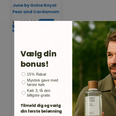
June by Gvine Royal
Pear and Cardamom
kr.
299,00
Tilføj til
kurv
Vælg din
bonus!
Bonusgave
15% Rabat
Mystisk gave med
første køb
Køb 3, få den
billigste gratis
Tilmeld dig og vælg
din første belønning