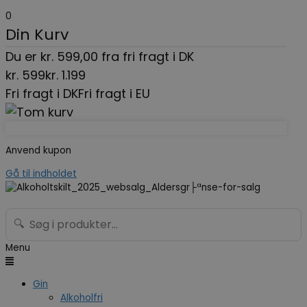
0
Din Kurv
Du er
kr.
599,00
fra fri fragt i DK
kr.
599
kr.
1.199
Fri fragt i DK
Fri fragt i EU
Anvend kupon
Gå til indholdet
🔍
Menu
Gin
Alkoholfri