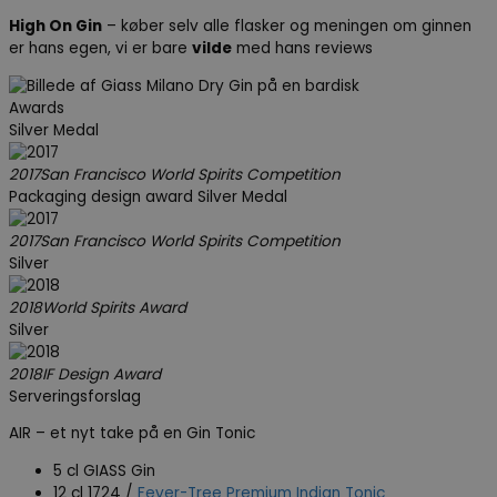
High On Gin
– køber selv alle flasker og meningen om ginnen
er hans egen, vi er bare
vilde
med hans reviews
Awards
Silver Medal
2017
San Francisco World Spirits Competition
Packaging design award Silver Medal
2017
San Francisco World Spirits Competition
Silver
2018
World Spirits Award
Silver
2018
IF Design Award
Serveringsforslag
AIR – et nyt take på en Gin Tonic
5 cl GIASS Gin
12 cl 1724 /
Fever-Tree Premium Indian Tonic