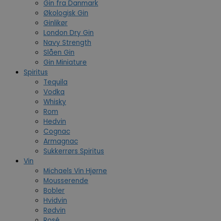
Gin fra Danmark
Økologisk Gin
Ginlikør
London Dry Gin
Navy Strength
Slåen Gin
Gin Miniature
Spiritus
Tequila
Vodka
Whisky
Rom
Hedvin
Cognac
Armagnac
Sukkerrørs Spiritus
Vin
Michaels Vin Hjørne
Mousserende
Bobler
Hvidvin
Rødvin
Rosé