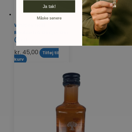
Ja tak!
Måske senere
Whitley Neill |
Rhubarb & Ginger Gin
(5 cl)
kr.
45,00
Tilføj til
kurv