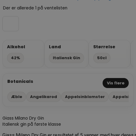
Der er allerede 1 på ventelisten
Alkohol
Land
Størrelse
42%
Italiensk Gin
50cl
Botanicals
Vis flere
Æble
Angelikarod
Appelsinblomster
Appelsins
Giass Milano Dry Gin
Italiensk gin på første klasse
Giass Milano Dry Gin er resultatet af 5 venner, med hver deres