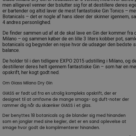
men alligevel venner der bslutter sig for at destillere deres eg
er bartender og altid laver de mest fantastiske Gin Tonics – m
Botanicals – det er nogle af hans ideer der skinner igennem,
4 andres personlighed.
De finder sammen ud af at de skal lave en Gin der kommer fra 
Milano – og sammen køber de en lille 3 liters kobber pot, saml
botanicals og begynder en rejse hvor de udsøger den bedste s
balance.
De holder til i den tidligere EXPO 2015 udstilling i Milano, og d
destillerer deres helt igennem fantastiske Gin – som har en 
opskrift, her kogt godt ned.
Om Giass Milano Dry Gin
GIASS er født ud fra en utrolig kompleks opskrift, der er
designet til at omfavne de mange smags- og duft-noter der
rammer dig når du skænker GIASS i et glas.
Der benyttes 18 botanicals og de blander sig med hinanden
som en jonglør med sine kegler, det er en sand oplevelse at
smage hvor godt de komplimenterer hinanden.