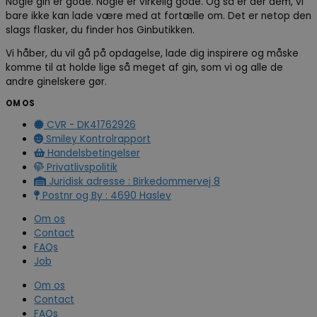
Nogle gin er gode. Nogle er virkelig gode. Og så er der dem, vi
bare ikke kan lade være med at fortælle om. Det er netop den
slags flasker, du finder hos Ginbutikken.
Vi håber, du vil gå på opdagelse, lade dig inspirere og måske
komme til at holde lige så meget af gin, som vi og alle de
andre ginelskere gør.
OM OS
CVR - DK41762926
Smiley Kontrolrapport
Handelsbetingelser
Privatlivspolitik
Juridisk adresse : Birkedommervej 8
Postnr og By : 4690 Haslev
Om os
Contact
FAQs
Job
Om os
Contact
FAQs