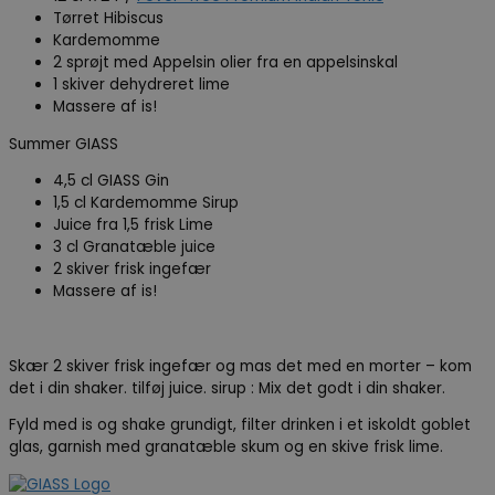
Tørret Hibiscus
Kardemomme
2 sprøjt med Appelsin olier fra en appelsinskal
1 skiver dehydreret lime
Massere af is!
Summer GIASS
4,5 cl GIASS Gin
1,5 cl Kardemomme Sirup
Juice fra 1,5 frisk Lime
3 cl Granatæble juice
2 skiver frisk ingefær
Massere af is!
Skær 2 skiver frisk ingefær og mas det med en morter – kom
det i din shaker. tilføj juice. sirup : Mix det godt i din shaker.
Fyld med is og shake grundigt, filter drinken i et iskoldt goblet
glas, garnish med granatæble skum og en skive frisk lime.