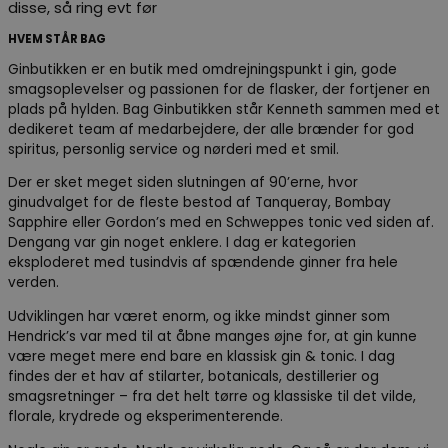
disse, så ring evt før
HVEM STÅR BAG
Ginbutikken er en butik med omdrejningspunkt i gin, gode
smagsoplevelser og passionen for de flasker, der fortjener en
plads på hylden. Bag Ginbutikken står Kenneth sammen med et
dedikeret team af medarbejdere, der alle brænder for god
spiritus, personlig service og nørderi med et smil.
Der er sket meget siden slutningen af 90’erne, hvor
ginudvalget for de fleste bestod af Tanqueray, Bombay
Sapphire eller Gordon’s med en Schweppes tonic ved siden af.
Dengang var gin noget enklere. I dag er kategorien
eksploderet med tusindvis af spændende ginner fra hele
verden.
Udviklingen har været enorm, og ikke mindst ginner som
Hendrick’s var med til at åbne manges øjne for, at gin kunne
være meget mere end bare en klassisk gin & tonic. I dag
findes der et hav af stilarter, botanicals, destillerier og
smagsretninger – fra det helt tørre og klassiske til det vilde,
florale, krydrede og eksperimenterende.