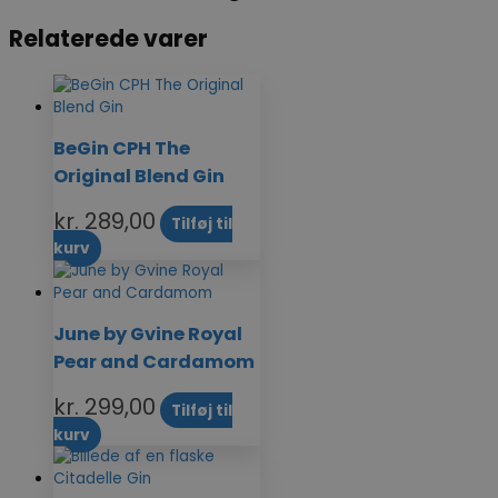
Relaterede varer
BeGin CPH The
Original Blend Gin
kr.
289,00
Tilføj til
kurv
June by Gvine Royal
Pear and Cardamom
kr.
299,00
Tilføj til
kurv