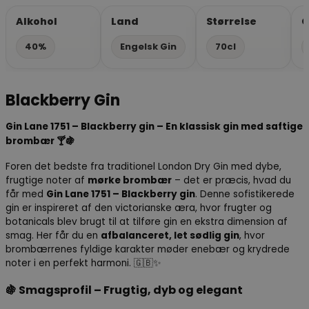
Alkohol
Land
Størrelse
G
40%
Engelsk Gin
70cl
Blackberry Gin
Gin Lane 1751 – Blackberry gin – En klassisk gin med saftige
brombær 🍸🍇
Foren det bedste fra traditionel London Dry Gin med dybe,
frugtige noter af
mørke brombær
– det er præcis, hvad du
får med
Gin Lane 1751 – Blackberry gin
. Denne sofistikerede
gin er inspireret af den victorianske æra, hvor frugter og
botanicals blev brugt til at tilføre gin en ekstra dimension af
smag. Her får du en
afbalanceret, let sødlig gin
, hvor
brombærrenes fyldige karakter møder enebær og krydrede
noter i en perfekt harmoni. 🇬🇧✨
🍇
Smagsprofil – Frugtig, dyb og elegant