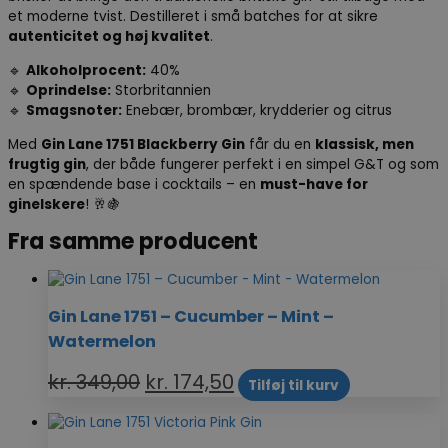
et moderne tvist. Destilleret i små batches for at sikre
autenticitet og høj kvalitet
.
🔹
Alkoholprocent:
40%
🔹
Oprindelse:
Storbritannien
🔹
Smagsnoter:
Enebær, brombær, krydderier og citrus
Med
Gin Lane 1751 Blackberry Gin
får du en
klassisk, men
frugtig gin
, der både fungerer perfekt i en simpel G&T og som
en spændende base i cocktails – en
must-have for
ginelskere
! 🥂🍇
Fra samme producent
Gin Lane 1751 – Cucumber – Mint –
Watermelon
kr.
349,00
kr.
174,50
Tilføj til kurv