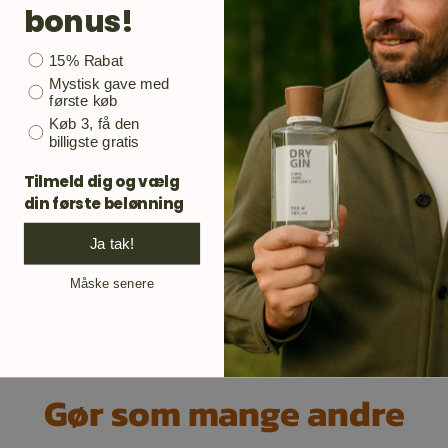
bonus!
Ask a question
Write a review
Reviews
Questions
Bonusgave
15% Rabat
1
0
Mystisk gave med
første køb
Køb 3, få den
billigste gratis
9 months ago
Tilmeld dig og vælg
Peter L.
Verified buyer
din første belønning
God Gin
Ja tak!
Måske senere
Gør som mange andre