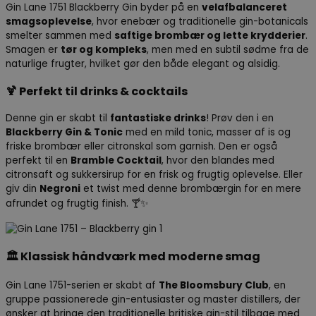
Gin Lane 1751 Blackberry Gin byder på en
velafbalanceret
smagsoplevelse
, hvor enebær og traditionelle gin-botanicals
smelter sammen med
saftige brombær og lette krydderier
.
Smagen er
tør og kompleks
, men med en subtil sødme fra de
naturlige frugter, hvilket gør den både elegant og alsidig.
🍹
Perfekt til drinks & cocktails
Denne gin er skabt til
fantastiske drinks
! Prøv den i en
Blackberry Gin & Tonic
med en mild tonic, masser af is og
friske brombær eller citronskal som garnish. Den er også
perfekt til en
Bramble Cocktail
, hvor den blandes med
citronsaft og sukkersirup for en frisk og frugtig oplevelse. Eller
giv din
Negroni
et twist med denne brombærgin for en mere
afrundet og frugtig finish. 🍸✨
🏛
Klassisk håndværk med moderne smag
Gin Lane 1751-serien er skabt af
The Bloomsbury Club
, en
gruppe passionerede gin-entusiaster og master distillers, der
ønsker at bringe den traditionelle britiske gin-stil tilbage med