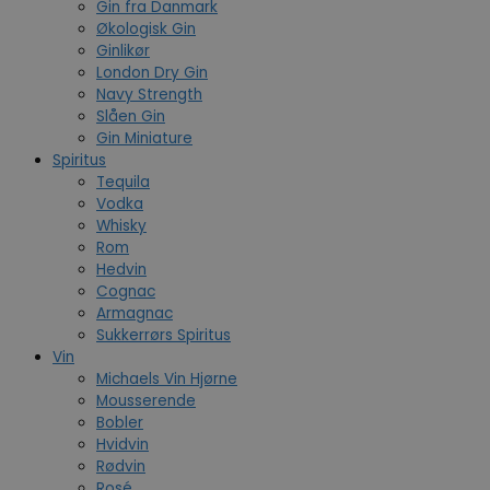
Gin fra Danmark
Økologisk Gin
Ginlikør
London Dry Gin
Navy Strength
Slåen Gin
Gin Miniature
Spiritus
Tequila
Vodka
Whisky
Rom
Hedvin
Cognac
Armagnac
Sukkerrørs Spiritus
Vin
Michaels Vin Hjørne
Mousserende
Bobler
Hvidvin
Rødvin
Rosé