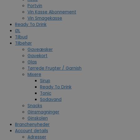
Portvin
Vin Kasse Abonnement
Vin Smagekasse
Ready To Drink
ØL
Tilbud
Tilbehør
Gaveæsker
Gavekort
Glas
Tørrede Frugter / Garnish
Mixere
Sirup
Ready To Drink
Tonic
Sodavand
Snacks
Ginsmagninger
Ginskolen
Branchenyheder
Account details
Adresser