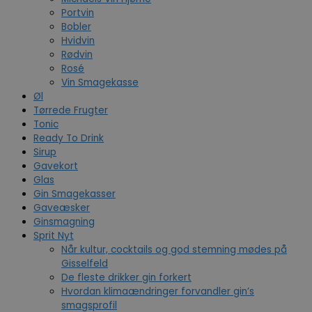
Portvin
Bobler
Hvidvin
Rødvin
Rosé
Vin Smagekasse
Øl
Tørrede Frugter
Tonic
Ready To Drink
Sirup
Gavekort
Glas
Gin Smagekasser
Gaveæsker
Ginsmagning
Sprit Nyt
Når kultur, cocktails og god stemning mødes på
Gisselfeld
De fleste drikker gin forkert
Hvordan klimaændringer forvandler gin’s
smagsprofil