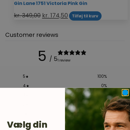
Gin Lane 1751 Victoria Pink Gin
kr.
349,00
kr.
174,50
Tilføj til kurv
Customer reviews
5
/ 5
1 review
5
100
%
4
0
%
3
0
%
2
0
%
1
0
%
Vælg din