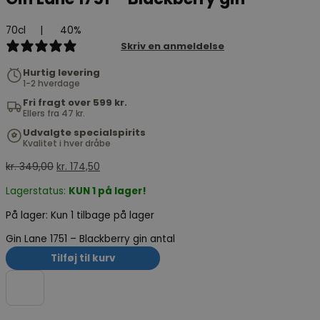
70cl
|
40%
1 review
Skriv en anmeldelse
Hurtig levering
1-2 hverdage
Fri fragt over 599 kr.
Ellers fra 47 kr.
Udvalgte specialspirits
Kvalitet i hver dråbe
kr.
349,00
kr.
174,50
Lagerstatus:
KUN 1 på lager!
På lager:
Kun 1 tilbage på lager
Gin Lane 1751 – Blackberry gin antal
Tilføj til kurv