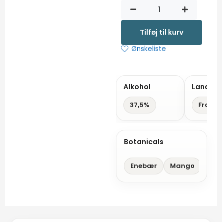
June
by
Gvine
Tilføj til kurv
Mango
Ønskeliste
and
Passion
Fruit
Alkohol
Land
Gin
antal
37,5%
Fransk
Botanicals
Enebær
Mango
Pas