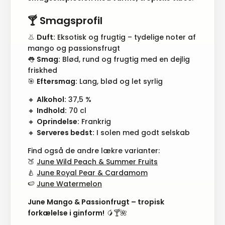
🍸 Smagsprofil
👃
Duft:
Eksotisk og frugtig – tydelige noter af
mango og passionsfrugt
👅
Smag:
Blød, rund og frugtig med en dejlig
friskhed
🎯
Eftersmag:
Lang, blød og let syrlig
🔸
Alkohol:
37,5 %
🔸
Indhold:
70 cl
🔸
Oprindelse:
Frankrig
🔸
Serveres bedst:
I solen med godt selskab
Find også de andre lækre varianter:
🍑
June Wild Peach & Summer Fruits
🍐
June Royal Pear & Cardamom
🍉
June Watermelon
June Mango & Passionfrugt – tropisk
forkælelse i ginform!
🥭🍸🌺