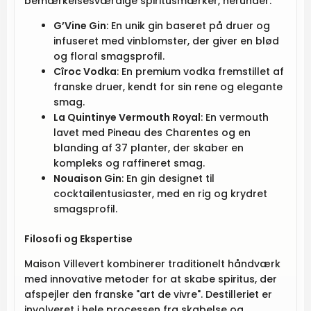
bemærkelsesværdige spiritusmærker, herunder:
G’Vine Gin
: En unik gin baseret på druer og
infuseret med vinblomster, der giver en blød
og floral smagsprofil.
Cîroc Vodka
: En premium vodka fremstillet af
franske druer, kendt for sin rene og elegante
smag.
La Quintinye Vermouth Royal
: En vermouth
lavet med Pineau des Charentes og en
blanding af 37 planter, der skaber en
kompleks og raffineret smag.
Nouaison Gin
: En gin designet til
cocktailentusiaster, med en rig og krydret
smagsprofil.
Filosofi og Ekspertise
Maison Villevert kombinerer traditionelt håndværk
med innovative metoder for at skabe spiritus, der
afspejler den franske "art de vivre". Destilleriet er
involveret i hele processen fra skabelse og