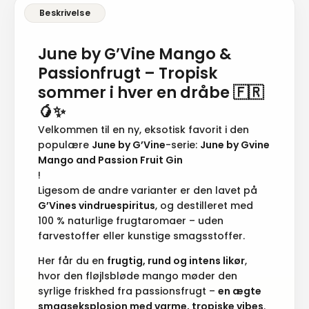
June by G’Vine Mango &
Passionfrugt – Tropisk
sommer i hver en dråbe 🇫🇷
🥭✨
Velkommen til en ny, eksotisk favorit i den
populære
June by G’Vine
-serie:
June by Gvine
Mango and Passion Fruit Gin
!
Ligesom de andre varianter er den lavet på
G’Vines vindruespiritus
, og destilleret med
100 % naturlige frugtaromaer – uden
farvestoffer eller kunstige smagsstoffer.
Her får du en
frugtig, rund og intens likør
,
hvor den fløjlsbløde mango møder den
syrlige friskhed fra passionsfrugt –
en ægte
smagseksplosion med varme, tropiske vibes
.