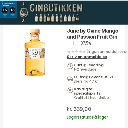
Gå
Mango
til
and
indholdet
Passion
Fruit
June by Gvine Mango
Gin
and Passion Fruit Gin
antal
|
37,5%
★★★★★
(ingen anmeldelser e
Skriv en anmeldelse
Hurtig levering
1-2 hverdage
Fri fragt over 599 kr.
Ellers fra 47 kr.
Udvalgte
specialspirits
Kvalitet i hver dråbe
kr.
339,00
Lagerstatus: På lager